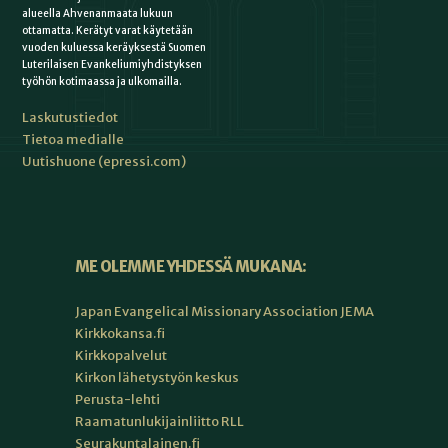
alueella Ahvenanmaata lukuun
ottamatta. Kerätyt varat käytetään
vuoden kuluessa keräyksestä Suomen
Luterilaisen Evankeliumiyhdistyksen
työhön kotimaassa ja ulkomailla.
Laskutustiedot
Tietoa medialle
Uutishuone (epressi.com)
ME OLEMME YHDESSÄ MUKANA:
Japan Evangelical Missionary Association JEMA
Kirkkokansa.fi
Kirkkopalvelut
Kirkon lähetystyön keskus
Perusta-lehti
Raamatunlukijainliitto RLL
Seurakuntalainen.fi