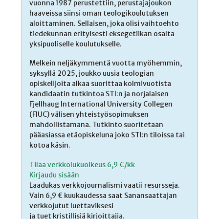
vuonna 1987 perustettiin, perustajajoukon
haaveissa siinsi oman teologikoulutuksen
aloittaminen. Sellaisen, joka olisi vaihtoehto
tiedekunnan erityisesti eksegetiikan osalta
yksipuoliselle koulutukselle.
Melkein neljäkymmentä vuotta myöhemmin,
syksyllä 2025, joukko uusia teologian
opiskelijoita alkaa suorittaa kolmivuotista
kandidaatin tutkintoa STI:n ja norjalaisen
Fjellhaug International University Collegen
(FIUC) välisen yhteistyösopimuksen
mahdollistamana. Tutkinto suoritetaan
pääasiassa etäopiskeluna joko STI:n tiloissa tai
kotoa käsin.
Tilaa verkkolukuoikeus 6,9 €/kk
Kirjaudu sisään
Laadukas verkkojournalismi vaatii resursseja.
Vain 6,9 € kuukaudessa saat Sanansaattajan
verkkojutut luettaviksesi
ja tuet kristillisiä kirjoittajia.