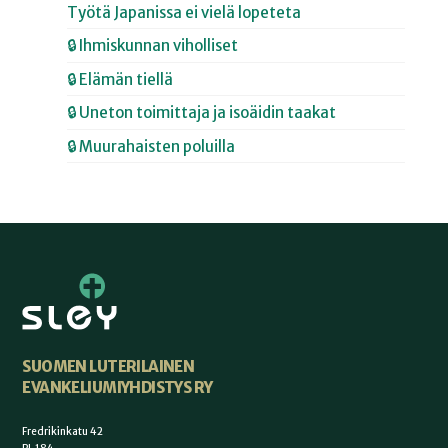
Työtä Japanissa ei vielä lopeteta
🔒 Ihmiskunnan viholliset
🔒 Elämän tiellä
🔒 Uneton toimittaja ja isoäidin taakat
🔒 Muurahaisten poluilla
SUOMEN LUTERILAINEN
EVANKELIUMIYHDISTYS RY
Fredrikinkatu 42