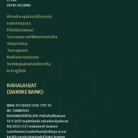
PL 184
00181 HELSINKI
Ilmoita epäasiallisesta
toiminnasta
Päivitä tietosi
Seuranta verkkosivustolla
Sleyn intra
Turvaposti
Rekisteriseloste
Verkkopalveluiden tila
In English
RAHALAHJAT
(DANSKE BANK):
IBAN: FI13 8000 1500 7791 95
BIC: DABAFIHH
RAHANKERÄYSLUPA: Poliisihallituksen
10.9.2021 myöntämän rahankeräysluvan
RA/2021/1127 mukaisesti Suomen
Luterilainen Evankeliumiyhdistys ry voi
kerätä varoja toistaiseksi koko Suomen