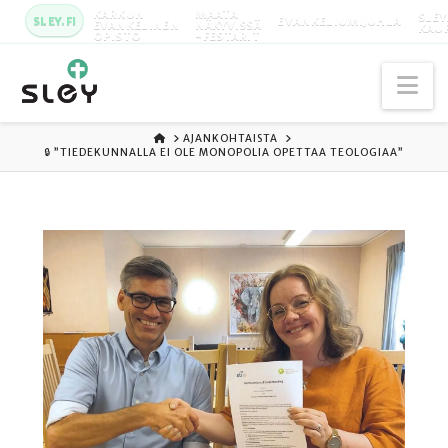
KARKUN
MAATA
SLEY
SLEY.FI
EVANKELIUMIJUHLA
EVANKELINEN
NÄKYVISSÄ
KAU
OPISTO
-FESTARIT
Na
ETUSIVU
AJANKOHTAISTA
🔒 ”TIEDEKUNNALLA EI OLE MONOPOLIA OPETTAA TEOLOGIAA”