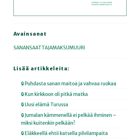
Avainsanat
SANANSAATTAJAMAKSUMUURI
Lisää artikkeleita:
🔒 Puhdasta sanan maitoa ja vahvaa ruokaa
🔒 Kun kirkkoon oli pitkä matka
🔒 Uusi elämä Turussa
🔒 Jumalan kämmenellä ei pelkää ihminen –
miksi kuitenkin pelkään?
🔒 Eläkkeellä ehtii katsella pilvilampaita