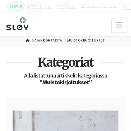
KARKUN
MAATA
SLEY
SLEY.FI
EVANKELIUMIJUHLA
EVANKELINEN
NÄKYVISSÄ
KAU
OPISTO
-FESTARIT
Na
ETUSIVU
AJANKOHTAISTA
MUISTOKIRJOITUKSET
Kategoriat
Alla listattuna artikkelit kategoriassa
“Muistokirjoitukset”