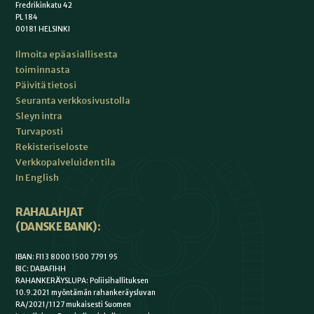
Fredrikinkatu 42
PL 184
00181 HELSINKI
Ilmoita epäasiallisesta
toiminnasta
Päivitä tietosi
Seuranta verkkosivustolla
Sleyn intra
Turvaposti
Rekisteriseloste
Verkkopalveluiden tila
In English
RAHALAHJAT
(DANSKE BANK):
IBAN: FI13 8000 1500 7791 95
BIC: DABAFIHH
RAHANKERÄYSLUPA: Poliisihallituksen
10.9.2021 myöntämän rahankeräysluvan
RA/2021/1127 mukaisesti Suomen