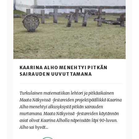
KAARINA ALHO MENEHTYI PITKÄN
SAIRAUDEN UUVUTTAMANA
Turkulainen matematiikan lehtori ja pitkäaikainen
Maata Näkyvissä -festareiden projektipäällikkö Kaarina
Alho menehtyi alkusyksystä pitkän sairauden
murtamana. Maata Näkyvissä -festareiden käytännön
asiat olivat Kaarina Alholla näpeissään läpi 90-luvun.
Alho sai hyvät…