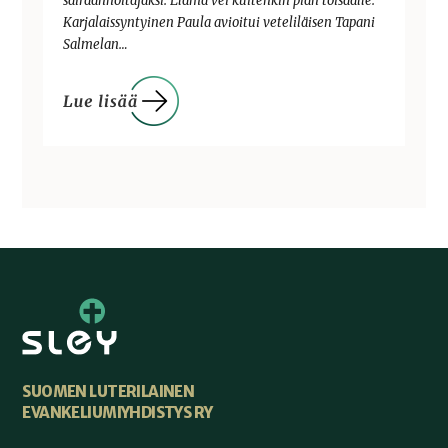
sairaanhoitajaksi. Elämä vei kuitenkin pian toisaalle.
Karjalaissyntyinen Paula avioitui veteliläisen Tapani
Salmelan…
SUOMEN LUTERILAINEN
EVANKELIUMIYHDISTYS RY