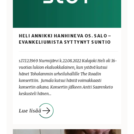
HELI ANNIKKI HANHINEVA OS. SALO –
EVANKELIUMISTA SYTTYNYT SUNTIO
s.17.12.1969 Nurmijärvi k.22.08.2022 Kalajoki Heli oli 16-
vuotias lukion ekaluokkalainen, kun ystävä kutsui
hänet Toholammin urheiluhallille The Roadin
konserttiin. Jumala kutsui häntä voimakkaasti
konsertin aikana. Konsertin jälkeen Antti Saarenketo
keskusteli hänen…