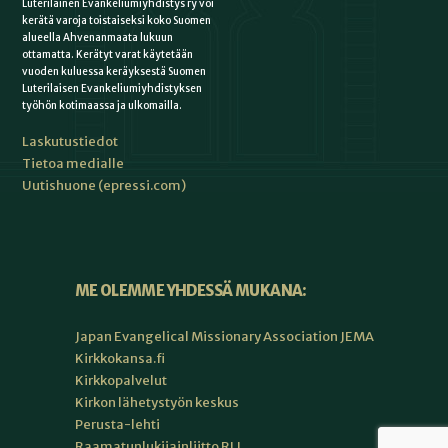
Luterilainen Evankeliumiyhdistys ry voi
kerätä varoja toistaiseksi koko Suomen
alueella Ahvenanmaata lukuun
ottamatta. Kerätyt varat käytetään
vuoden kuluessa keräyksestä Suomen
Luterilaisen Evankeliumiyhdistyksen
työhön kotimaassa ja ulkomailla.
Laskutustiedot
Tietoa medialle
Uutishuone (epressi.com)
ME OLEMME YHDESSÄ MUKANA:
Japan Evangelical Missionary Association JEMA
Kirkkokansa.fi
Kirkkopalvelut
Kirkon lähetystyön keskus
Perusta-lehti
Raamatunlukijainliitto RLL