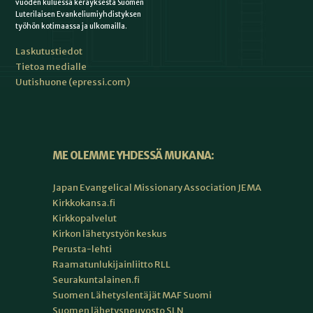
vuoden kuluessa keräyksestä Suomen
Luterilaisen Evankeliumiyhdistyksen
työhön kotimaassa ja ulkomailla.
Laskutustiedot
Tietoa medialle
Uutishuone (epressi.com)
ME OLEMME YHDESSÄ MUKANA:
Japan Evangelical Missionary Association JEMA
Kirkkokansa.fi
Kirkkopalvelut
Kirkon lähetystyön keskus
Perusta-lehti
Raamatunlukijainliitto RLL
Seurakuntalainen.fi
Suomen Lähetyslentäjät MAF Suomi
Suomen lähetysneuvosto SLN