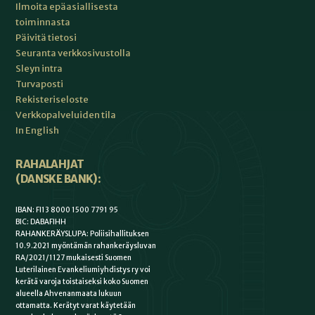
Ilmoita epäasiallisesta
toiminnasta
Päivitä tietosi
Seuranta verkkosivustolla
Sleyn intra
Turvaposti
Rekisteriseloste
Verkkopalveluiden tila
In English
RAHALAHJAT
(DANSKE BANK):
IBAN: FI13 8000 1500 7791 95
BIC: DABAFIHH
RAHANKERÄYSLUPA: Poliisihallituksen
10.9.2021 myöntämän rahankeräysluvan
RA/2021/1127 mukaisesti Suomen
Luterilainen Evankeliumiyhdistys ry voi
kerätä varoja toistaiseksi koko Suomen
alueella Ahvenanmaata lukuun
ottamatta. Kerätyt varat käytetään