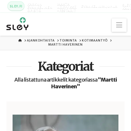
KARKUN
MAATA
SLEY
SLEY.FI
EVANKELIUMIJUHLA
EVANKELINEN
NÄKYVISSÄ
KAU
OPISTO
-FESTARIT
Na
ETUSIVU
AJANKOHTAISTA
TOIMINTA
KOTIMAANTYÖ
MARTTI HAVERINEN
Kategoriat
Alla listattuna artikkelit kategoriassa
“Martti
Haverinen”