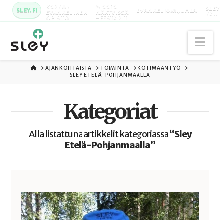
KARKUN
MAATA
SLEY
SLEY.FI
EVANKELIUMIJUHLA
EVANKELINEN
NÄKYVISSÄ
KAU
OPISTO
-FESTARIT
Na
ETUSIVU
AJANKOHTAISTA
TOIMINTA
KOTIMAANTYÖ
SLEY ETELÄ-POHJANMAALLA
Kategoriat
Alla listattuna artikkelit kategoriassa
“Sley
Etelä-Pohjanmaalla”