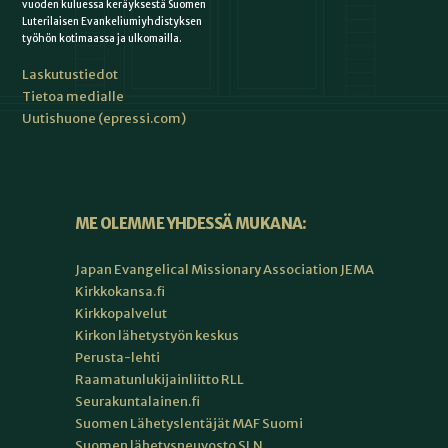
vuoden kuluessa keräyksestä Suomen
Luterilaisen Evankeliumiyhdistyksen
työhön kotimaassa ja ulkomailla.
Laskutustiedot
Tietoa medialle
Uutishuone (epressi.com)
ME OLEMME YHDESSÄ MUKANA:
Japan Evangelical Missionary Association JEMA
Kirkkokansa.fi
Kirkkopalvelut
Kirkon lähetystyön keskus
Perusta-lehti
Raamatunlukijainliitto RLL
Seurakuntalainen.fi
Suomen Lähetyslentäjät MAF Suomi
Suomen lähetysneuvosto SLN