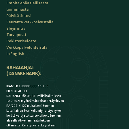
Ilmoita epäasiallisesta
toiminnasta
Päivitä tietosi
Seuranta verkkosivustolla
Sleyn intra
Turvaposti
Rekisteriseloste
Verkkopalveluiden tila
In English
RAHALAHJAT
(DANSKE BANK):
IBAN: FI13 8000 1500 7791 95
BIC: DABAFIHH
RAHANKERÄYSLUPA: Poliisihallituksen
10.9.2021 myöntämän rahankeräysluvan
RA/2021/1127 mukaisesti Suomen
Luterilainen Evankeliumiyhdistys ry voi
kerätä varoja toistaiseksi koko Suomen
alueella Ahvenanmaata lukuun
ottamatta. Kerätyt varat käytetään