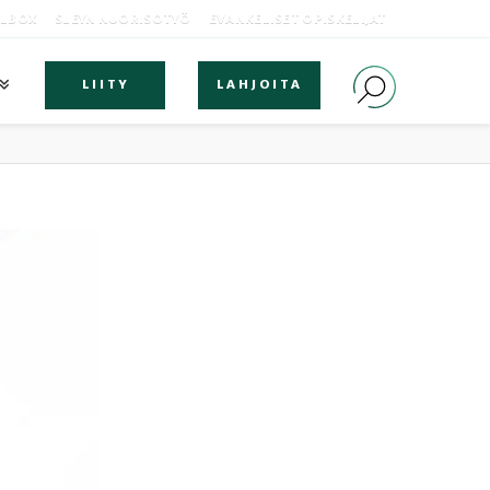
OLBOX
SLEYN NUORISOTYÖ
EVANKELISET OPISKELIJAT
LIITY
LAHJOITA