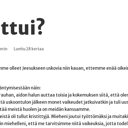
ttui?
 min
Luettu 28 kertaa
emme olleet Jeesukseen uskovia niin kauan, ettemme enää oikei
kääntymisestään näin:
auhan, aidon halun auttaa toisia ja kokemuksen siitä, että olen
tä uskoontulon jälkeen monet vaikeudet jatkuivatkin ja tuli uu
pitää meistä huolen ja on meidän kanssamme.
istä oli tullut kristittyjä. Mieheni joutui työttömäksi ja muitak
 miehelleni, että me tarvitsimme niitä vaikeuksia, jotta todel