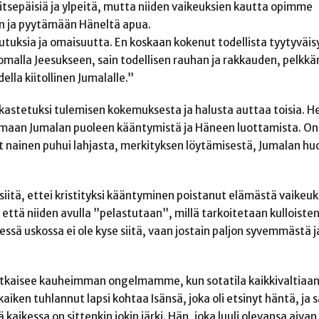
sepäisiä ja ylpeitä, mutta niiden vaikeuksien kautta opimme
 ja pyytämään Häneltä apua.
utuksia ja omaisuutta. En koskaan kokenut todellista tyytyväis
komalla Jeesukseen, sain todellisen rauhan ja rakkauden, pelkkä
ella kiitollinen Jumalalle.”
akastetuksi tulemisen kokemuksesta ja halusta auttaa toisia. He
lemaan Jumalan puoleen kääntymistä ja Häneen luottamista. On
t nainen puhui lahjasta, merkityksen löytämisestä, Jumalan hu
ti siitä, ettei kristityksi kääntyminen poistanut elämästä vaikeuk
 että niiden avulla ”pelastutaan”, millä tarkoitetaan kulloiste
sessä uskossa ei ole kyse siitä, vaan jostain paljon syvemmästä j
atkaisee kauheimman ongelmamme, kun sotatila kaikkivaltiaa
aiken tuhlannut lapsi kohtaa Isänsä, joka oli etsinyt häntä, ja 
kaikessa on sittenkin jokin järki. Hän, joka luuli olevansa aivan