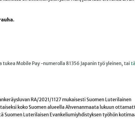
rauha.
ta tukea Mobile Pay -numerolla 81356 Japanin työ yleinen, tai
tä
hankeräysluvan RA/2021/1127 mukaisesti Suomen Luterilainen
oistaiseksi koko Suomen alueella Ahvenanmaata lukuun ottamat
tä Suomen Luterilaisen Evankeliumiyhdistyksen työhön kotimaa