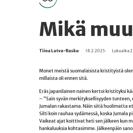
Mikä muu
Tiina Latva-Rasku
18.2.2025
Lukuaika 2
Kirjoittaja
Julkaistu
Lukuaika
Lukukertoja
Monet meistä suomalaisista kristityistä ol
millaista oli ennen sitä.
Eräs japanilainen nainen kertoi kristityksi 
– ”Sain syvän merkityksellisyyden tunteen, r
Jumalan rakastama. Näin siitä huolimatta et
Silti koin rauhaa sydämessä, koska Jumala 
Vaikeat ajat koittivat heti sen jälkeen kun me
hankaluuksia kohtasimme. Jälkeenpäin sanoin