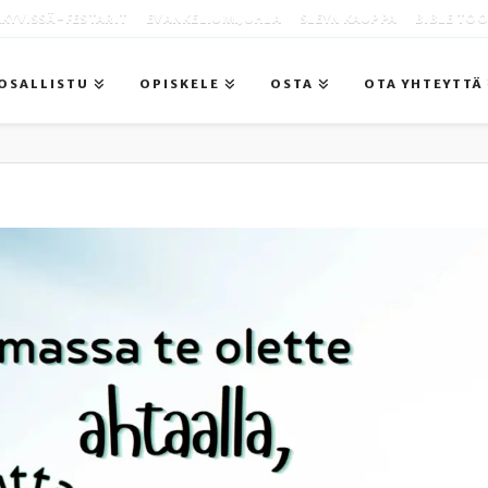
KYVISSÄ -FESTARIT
EVANKELIUMIJUHLA
SLEYN KAUPPA
BIBLE TO
OSALLISTU
OPISKELE
OSTA
OTA YHTEYTTÄ