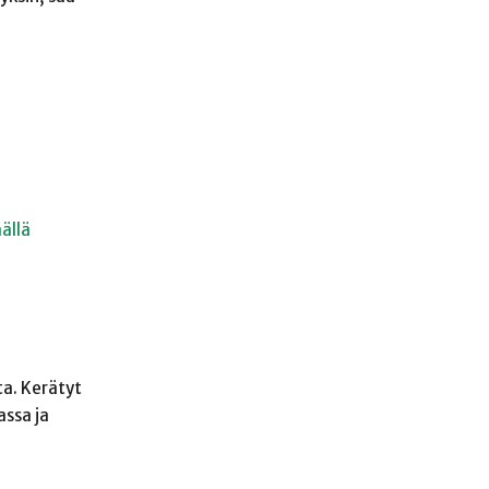
ällä
ta. Kerätyt
ssa ja