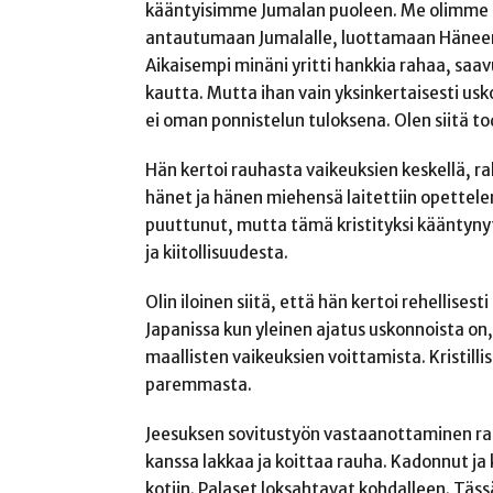
kääntyisimme Jumalan puoleen. Me olimme it
antautumaan Jumalalle, luottamaan Häneen
Aikaisempi minäni yritti hankkia rahaa, saav
kautta. Mutta ihan vain yksinkertaisesti us
ei oman ponnistelun tuloksena. Olen siitä tod
Hän kertoi rauhasta vaikeuksien keskellä, r
hänet ja hänen miehensä laitettiin opette
puuttunut, mutta tämä kristityksi kääntyny
ja kiitollisuudesta.
Olin iloinen siitä, että hän kertoi rehellises
Japanissa kun yleinen ajatus uskonnoista on,
maallisten vaikeuksien voittamista. Kristilli
paremmasta.
Jeesuksen sovitustyön vastaanottaminen r
kanssa lakkaa ja koittaa rauha. Kadonnut ja k
kotiin. Palaset loksahtavat kohdalleen. Tässä 