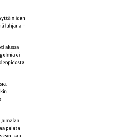
yyttä niiden
nä lahjana –
ti alussa
gelmia ei
olenpidosta
sia.
nkin
a
n Jumalan
saa palata
 yksin, saa