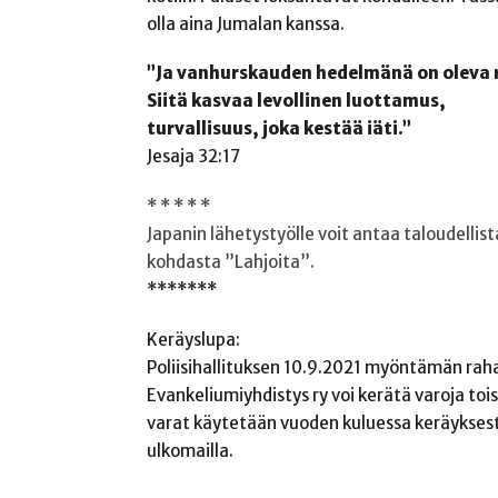
olla aina Jumalan kanssa.
”Ja vanhurskauden hedelmänä on oleva 
Siitä kasvaa levollinen luottamus,
turvallisuus, joka kestää iäti.”
Jesaja 32:17
* * * * *
Japanin lähetystyölle voit antaa taloudellis
kohdasta ”Lahjoita”.
*******
Keräyslupa:
Poliisihallituksen 10.9.2021 myöntämän ra
Evankeliumiyhdistys ry voi kerätä varoja t
varat käytetään vuoden kuluessa keräykses
ulkomailla.