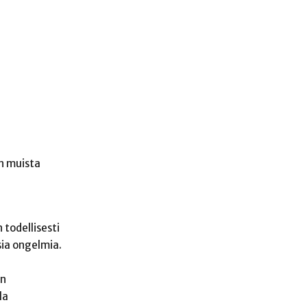
n muista
 todellisesti
sia ongelmia.
in
la