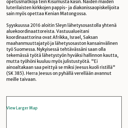
opetusmatkoja tein Kisumusta käsin. Näiden maiden
luterilaisten kirkkojen pappis- ja diakonissaopiskelijoita
sain myös opettaa Kenian Matongossa.
Syyskuussa 2016 aloitin Sleyn lähetysosastolla yhtenä
aluekoordinaattoreista. Vastuualueitani
koordinaattorina ovat Afrikka, Israel, Saksan
maahanmuuttajatyö ja lähetysosaston kansainvälinen
työ Suomessa. Nykyisessä tehtävässäni saan olla
tekemässä työtä lähetystyön hyväksi hallinnon kautta,
mutta työhöni kuuluu myös julistustyötä. "Ei
ainoaltakaan saa peittyä se miksi Jeesus kuoli ristillä"
(SK 385). Herra Jeesus on pyhällä verellään avannut
meille taivaan.
View Larger Map