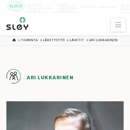
KARKUN
MAATA
SLEY
SLEY.FI
EVANKELIUMIJUHLA
EVANKELINEN
NÄKYVISSÄ
KAU
OPISTO
-FESTARIT
Na
ETUSIVU
TOIMINTA
LÄHETYSTYÖ
LÄHETIT
ARI LUKKARINEN
ARI LUKKARINEN