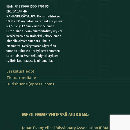
IBAN: FI13 8000 1500 7791 95
BIC: DABAFIHH
RAHANKERÄYSLUPA: Poliisihallituksen
10.9.2021 myöntämän rahankeräysluvan
RA/2021/1127 mukaisesti Suomen
Luterilainen Evankeliumiyhdistys ry voi
kerätä varoja toistaiseksi koko Suomen
alueella Ahvenanmaata lukuun
ottamatta. Kerätyt varat käytetään
vuoden kuluessa keräyksestä Suomen
Luterilaisen Evankeliumiyhdistyksen
työhön kotimaassa ja ulkomailla.
Laskutustiedot
Tietoa medialle
Uutishuone (epressi.com)
ME OLEMME YHDESSÄ MUKANA:
Japan Evangelical Missionary Association JEMA