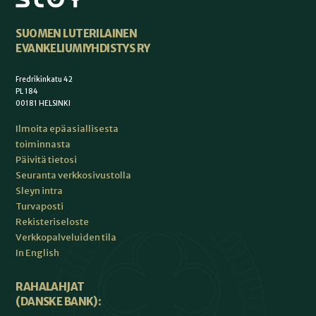
SUOMEN LUTERILAINEN
EVANKELIUMIYHDISTYS RY
Fredrikinkatu 42
PL 184
00181 HELSINKI
Ilmoita epäasiallisesta
toiminnasta
Päivitä tietosi
Seuranta verkkosivustolla
Sleyn intra
Turvaposti
Rekisteriseloste
Verkkopalveluiden tila
In English
RAHALAHJAT
(DANSKE BANK):