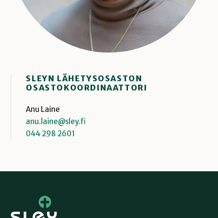
SLEYN LÄHETYSOSASTON
OSASTOKOORDINAATTORI
Anu Laine
anu.laine@sley.fi
044 298 2601