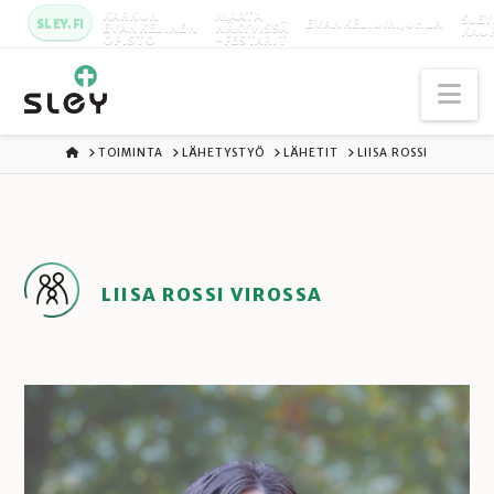
KARKUN
MAATA
SLEY
SLEY.FI
EVANKELIUMIJUHLA
EVANKELINEN
NÄKYVISSÄ
KAU
OPISTO
-FESTARIT
Na
ETUSIVU
TOIMINTA
LÄHETYSTYÖ
LÄHETIT
LIISA ROSSI
LIISA ROSSI VIROSSA