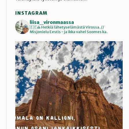
INSTAGRAM
liisa_vironmaassa
🇪🇪⛪️ Hetkiä lähetyselämästä Virossa. //
Misjonielu Eestis - ja ikka vahel Soomes ka.