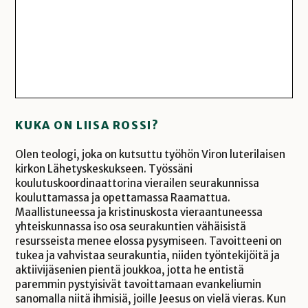
KUKA ON LIISA ROSSI?
Olen teologi, joka on kutsuttu työhön Viron luterilaisen
kirkon Lähetyskeskukseen. Työssäni
koulutuskoordinaattorina vierailen seurakunnissa
kouluttamassa ja opettamassa Raamattua.
Maallistuneessa ja kristinuskosta vieraantuneessa
yhteiskunnassa iso osa seurakuntien vähäisistä
resursseista menee elossa pysymiseen. Tavoitteeni on
tukea ja vahvistaa seurakuntia, niiden työntekijöitä ja
aktiivijäsenien pientä joukkoa, jotta he entistä
paremmin pystyisivät tavoittamaan evankeliumin
sanomalla niitä ihmisiä, joille Jeesus on vielä vieras. Kun