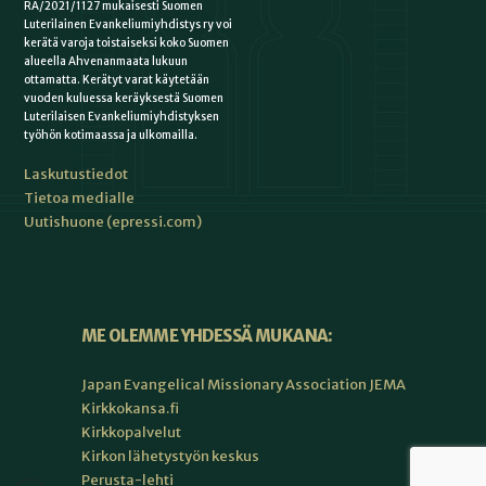
RA/2021/1127 mukaisesti Suomen
Luterilainen Evankeliumiyhdistys ry voi
kerätä varoja toistaiseksi koko Suomen
alueella Ahvenanmaata lukuun
ottamatta. Kerätyt varat käytetään
vuoden kuluessa keräyksestä Suomen
Luterilaisen Evankeliumiyhdistyksen
työhön kotimaassa ja ulkomailla.
Laskutustiedot
Tietoa medialle
Uutishuone (epressi.com)
ME OLEMME YHDESSÄ MUKANA:
Japan Evangelical Missionary Association JEMA
Kirkkokansa.fi
Kirkkopalvelut
Kirkon lähetystyön keskus
Perusta-lehti