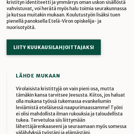
kristityn identiteetti ja ymmärrys oman uskon sisällöstä
vahvistuvat, voi herätä myös halu toimia seurakunnassa
ja kutsua muitakin mukaan. Koulutustyön lisäksi tuen
pienellä panoksella Etelä-Viron opiskelija- ja
nuorisotyötä.
LIITY KUUKAUSILAHJOITTAJAKSI
LÄHDE MUKAAN
Virolaisista kristittyjä on vain pieni osa, mutta
tämäkin kansa tarvitsee Jeesusta. Kiitos, jos haluat
olla mukana työssä tukemassa evankeliumin
leviämistä eteläisessä naapurimaassamme! Työni
ei olisi mahdollista ilman rukouksia ja taloudellista
tukea. Tervetuloa siis liittymään
lähettäjärenkaaseeni ja seuraamaan myös somessa
välähdyksiä työstäni ja elämästäni.