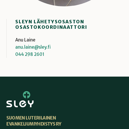
SLEYN LÄHETYSOSASTON
OSASTOKOORDINAATTORI
Anu Laine
anu.laine@sley.fi
044 298 2601
SUOMEN LUTERILAINEN
EVANKELIUMIYHDISTYS RY