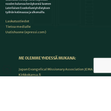
vuoden kuluessa keräyksestä Suomen
Luterilaisen Evankeliumiyhdistyksen
työhön kotimaassa ja ulkomailla.
Laskutustiedot
Tietoa medialle
Uutishuone (epressi.com)
ME OLEMME YHDESSÄ MUKANA:
Japan Evangelical Missionary Association JEMA
Kirkkokansa.fi
Kirkkopalvelut
Kirkon lähetystyön keskus
Perusta-lehti
Raamatunlukijainliitto RLL
Seurakuntalainen.fi
Suomen Lähetyslentäjät MAF Suomi