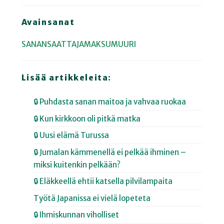
Avainsanat
SANANSAATTAJAMAKSUMUURI
Lisää artikkeleita:
🔒 Puhdasta sanan maitoa ja vahvaa ruokaa
🔒 Kun kirkkoon oli pitkä matka
🔒 Uusi elämä Turussa
🔒 Jumalan kämmenellä ei pelkää ihminen –
miksi kuitenkin pelkään?
🔒 Eläkkeellä ehtii katsella pilvilampaita
Työtä Japanissa ei vielä lopeteta
🔒 Ihmiskunnan viholliset