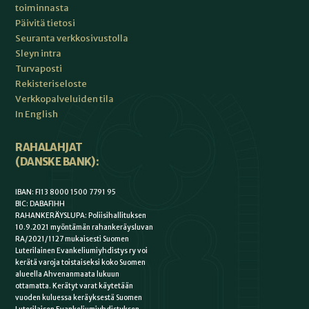
toiminnasta
Päivitä tietosi
Seuranta verkkosivustolla
Sleyn intra
Turvaposti
Rekisteriseloste
Verkkopalveluiden tila
In English
RAHALAHJAT
(DANSKE BANK):
IBAN: FI13 8000 1500 7791 95
BIC: DABAFIHH
RAHANKERÄYSLUPA: Poliisihallituksen
10.9.2021 myöntämän rahankeräysluvan
RA/2021/1127 mukaisesti Suomen
Luterilainen Evankeliumiyhdistys ry voi
kerätä varoja toistaiseksi koko Suomen
alueella Ahvenanmaata lukuun
ottamatta. Kerätyt varat käytetään
vuoden kuluessa keräyksestä Suomen