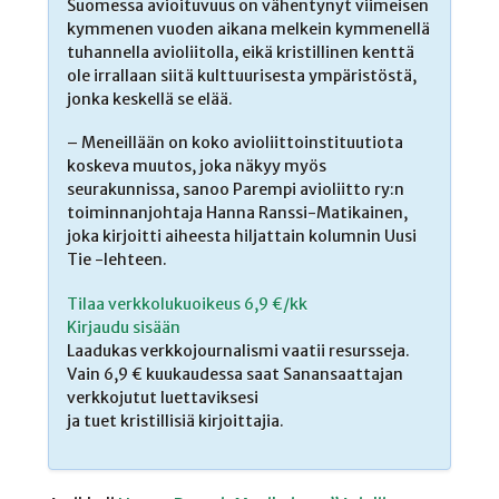
Suomessa avioituvuus on vähentynyt viimeisen
kymmenen vuoden aikana melkein kymmenellä
tuhannella avioliitolla, eikä kristillinen kenttä
ole irrallaan siitä kulttuurisesta ympäristöstä,
jonka keskellä se elää.
– Meneillään on koko avioliittoinstituutiota
koskeva muutos, joka näkyy myös
seurakunnissa, sanoo Parempi avioliitto ry:n
toiminnanjohtaja Hanna Ranssi-Matikainen,
joka kirjoitti aiheesta hiljattain kolumnin Uusi
Tie -lehteen.
Tilaa verkkolukuoikeus 6,9 €/kk
Kirjaudu sisään
Laadukas verkkojournalismi vaatii resursseja.
Vain 6,9 € kuukaudessa saat Sanansaattajan
verkkojutut luettaviksesi
ja tuet kristillisiä kirjoittajia.