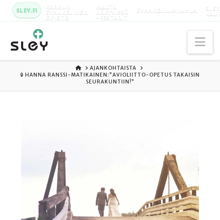
KARKUN
MAATA
SLEY
SLEY.FI
EVANKELIUMIJUHLA
EVANKELINEN
NÄKYVISSÄ
KAU
OPISTO
-FESTARIT
Na
ETUSIVU
AJANKOHTAISTA
🔒 HANNA RANSSI-MATIKAINEN:”AVIOLIITTO-OPETUS TAKAISIN
SEURAKUNTIIN!”