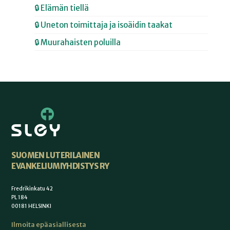
🔒 Elämän tiellä
🔒 Uneton toimittaja ja isoäidin taakat
🔒 Muurahaisten poluilla
SUOMEN LUTERILAINEN
EVANKELIUMIYHDISTYS RY
Fredrikinkatu 42
PL 184
00181 HELSINKI
Ilmoita epäasiallisesta