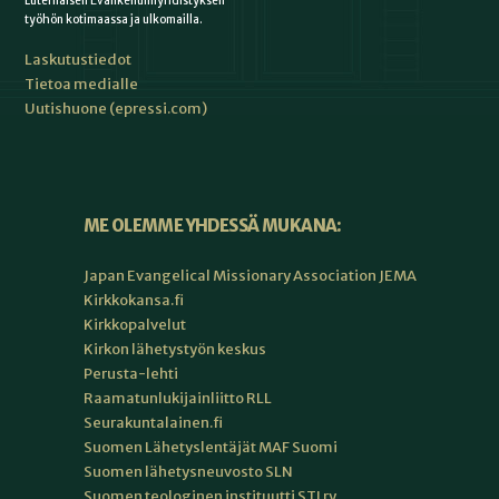
Luterilaisen Evankeliumiyhdistyksen
työhön kotimaassa ja ulkomailla.
Laskutustiedot
Tietoa medialle
Uutishuone (epressi.com)
ME OLEMME YHDESSÄ MUKANA:
Japan Evangelical Missionary Association JEMA
Kirkkokansa.fi
Kirkkopalvelut
Kirkon lähetystyön keskus
Perusta-lehti
Raamatunlukijainliitto RLL
Seurakuntalainen.fi
Suomen Lähetyslentäjät MAF Suomi
Suomen lähetysneuvosto SLN
Suomen teologinen instituutti STI ry