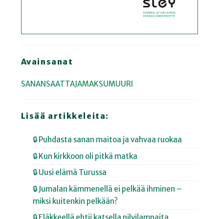
Avainsanat
SANANSAATTAJAMAKSUMUURI
Lisää artikkeleita:
🔒 Puhdasta sanan maitoa ja vahvaa ruokaa
🔒 Kun kirkkoon oli pitkä matka
🔒 Uusi elämä Turussa
🔒 Jumalan kämmenellä ei pelkää ihminen –
miksi kuitenkin pelkään?
🔒 Eläkkeellä ehtii katsella pilvilampaita