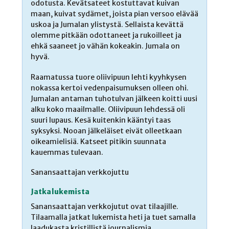
odotusta. Kevätsateet kostuttavat kuivan
maan, kuivat sydämet, joista pian versoo elävää
uskoa ja Jumalan ylistystä. Sellaista kevättä
olemme pitkään odottaneet ja rukoilleet ja
ehkä saaneet jo vähän kokeakin. Jumala on
hyvä.
Raamatussa tuore oliivipuun lehti kyyhkysen
nokassa kertoi vedenpaisumuksen olleen ohi.
Jumalan antaman tuhotulvan jälkeen koitti uusi
alku koko maailmalle. Oliivipuun lehdessä oli
suuri lupaus. Kesä kuitenkin kääntyi taas
syksyksi. Nooan jälkeläiset eivät olleetkaan
oikeamielisiä. Katseet pitikin suunnata
kauemmas tulevaan.
Sanansaattajan verkkojuttu
Jatka lukemista
Sanansaattajan verkkojutut ovat tilaajille.
Tilaamalla jatkat lukemista heti ja tuet samalla
laadukasta kristillistä journalismia.