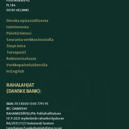
Fredrikinkatu 42
PL 184
00181 HELSINKI
Ilmoita epäasiallisesta
toiminnasta
Päivitä tietosi
Seuranta verkkosivustolla
Sleyn intra
Turvaposti
Rekisteriseloste
Verkkopalveluiden tila
In English
RAHALAHJAT
(DANSKE BANK):
IBAN: FI13 8000 1500 7791 95
BIC: DABAFIHH
RAHANKERÄYSLUPA: Poliisihallituksen
10.9.2021 myöntämän rahankeräysluvan
RA/2021/1127 mukaisesti Suomen
Luterilainen Evankeliumiyhdistys ry voi