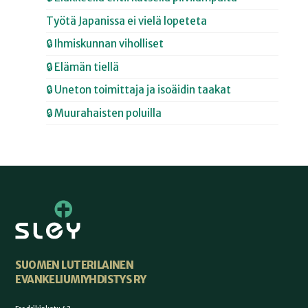
Työtä Japanissa ei vielä lopeteta
🔒 Ihmiskunnan viholliset
🔒 Elämän tiellä
🔒 Uneton toimittaja ja isoäidin taakat
🔒 Muurahaisten poluilla
SUOMEN LUTERILAINEN
EVANKELIUMIYHDISTYS RY