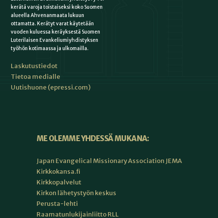
kerätä varoja toistaiseksi koko Suomen
alueella Ahvenanmaata lukuun
ottamatta. Kerätyt varat käytetään
vuoden kuluessa keräyksestä Suomen
Luterilaisen Evankeliumiyhdistyksen
työhön kotimaassa ja ulkomailla.
Laskutustiedot
Tietoa medialle
Uutishuone (epressi.com)
ME OLEMME YHDESSÄ MUKANA:
Japan Evangelical Missionary Association JEMA
Kirkkokansa.fi
Kirkkopalvelut
Kirkon lähetystyön keskus
Perusta-lehti
Raamatunlukijainliitto RLL