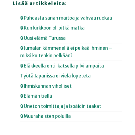
Lisää artikkeleita:
🔒 Puhdasta sanan maitoa ja vahvaa ruokaa
🔒 Kun kirkkoon oli pitkä matka
🔒 Uusi elämä Turussa
🔒 Jumalan kämmenellä ei pelkää ihminen –
miksi kuitenkin pelkään?
🔒 Eläkkeellä ehtii katsella pilvilampaita
Työtä Japanissa ei vielä lopeteta
🔒 Ihmiskunnan viholliset
🔒 Elämän tiellä
🔒 Uneton toimittaja ja isoäidin taakat
🔒 Muurahaisten poluilla