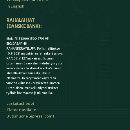
In English
RAHALAHJAT
(DANSKE BANK):
IBAN: FI13 8000 1500 7791 95
BIC: DABAFIHH
RAHANKERÄYSLUPA: Poliisihallituksen
10.9.2021 myöntämän rahankeräysluvan
RA/2021/1127 mukaisesti Suomen
Luterilainen Evankeliumiyhdistys ry voi
kerätä varoja toistaiseksi koko Suomen
alueella Ahvenanmaata lukuun
ottamatta. Kerätyt varat käytetään
vuoden kuluessa keräyksestä Suomen
Luterilaisen Evankeliumiyhdistyksen
työhön kotimaassa ja ulkomailla.
Laskutustiedot
Tietoa medialle
Uutishuone (epressi.com)