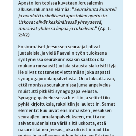
Apostolien teoissa kuvataan Jerusalemin
alkuseurakunnan elämää: ”
Seurakunta kuunteli
ja noudatti uskollisesti apostolien opetusta.
Uskovat elivät keskinäisessä yhteydessä,
mursivat yhdessä leipää ja rukoilivat.
” (Ap. t.
2:42)
Ensimmäiset Jeesuksen seuraajat olivat
juutalaisia, ja vielä Paavalin työn tuloksena
syntyneissä seurakunnissakin saattoi olla
mukana runsaasti juutalaistaustaisia kristittyjä.
He olivat tottuneet viettämään joka sapatti
synagogajumalanpalvelusta. On otaksuttavaa,
että monissa seurakunnissa jumalanpalvelus
muistutti pitkälti synagogapalvelusta.
Synagogapalveluksessa luettiin ja selitettiin
pyhiä kirjoituksia, rukoiltiin ja laulettiin. Samat
elementit kuuluivat ensimmäisten Jeesuksen
seuraajien jumalanpalvelukseen, mutta ne
saivat uudenlaista väriä siitä uskosta, että
nasaretilainen Jeesus, joka oli ristiinnaulittu