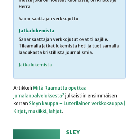
mutta joka oli noussut kuolleista, on Kristus ja
Herra.
Sanansaattajan verkkojuttu
Jatka lukemista
Sanansaattajan verkkojutut ovat tilaajille.
Tilaamalla jatkat lukemista heti ja tuet samalla
laadukasta kristillistä journalismia.
Jatka lukemista
Artikkeli
Mitä Raamattu opettaa
jumalanpalveluksesta?
julkaistiin ensimmäisen
kerran
Sleyn kauppa – Luterilainen verkkokauppa |
Kirjat, musiikki, lahjat
.
SLEY