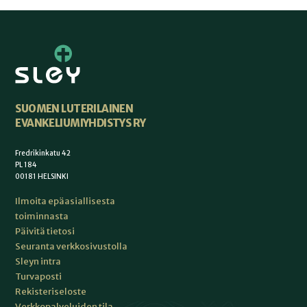
SUOMEN LUTERILAINEN
EVANKELIUMIYHDISTYS RY
Fredrikinkatu 42
PL 184
00181 HELSINKI
Ilmoita epäasiallisesta
toiminnasta
Päivitä tietosi
Seuranta verkkosivustolla
Sleyn intra
Turvaposti
Rekisteriseloste
Verkkopalveluiden tila