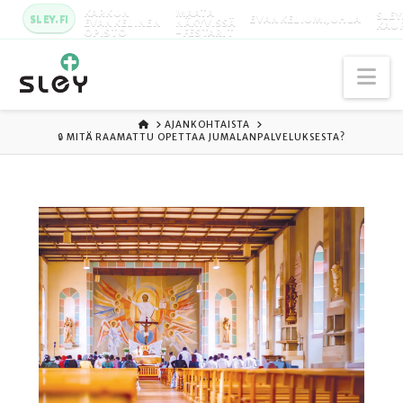
KARKUN
MAATA
SLEY
SLEY.FI
EVANKELIUMIJUHLA
EVANKELINEN
NÄKYVISSÄ
KAU
OPISTO
-FESTARIT
Na
ETUSIVU
AJANKOHTAISTA
🔒 MITÄ RAAMATTU OPETTAA JUMALANPALVELUKSESTA?