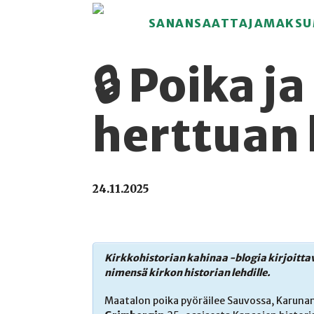
SANANSAATTAJAMAKSU
🔒 Poika j
herttuan 
24.11.2025
Kirkkohistorian kahinaa -blogia kirjoittav
nimensä kirkon historian lehdille.
Maatalon poika pyöräilee Sauvossa, Karunan 