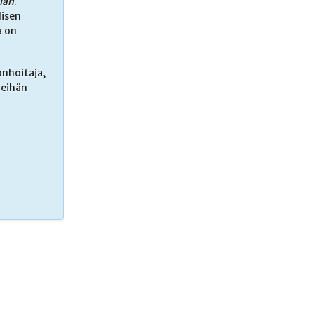
ian
.
lisen
a on
onhoitaja,
”eihän