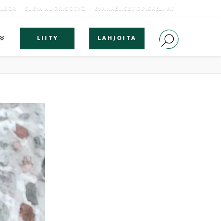
OLBOX
SLEYN NUORISOTYÖ
EVANKELISET OPISKELIJAT
LIITY
LAHJOITA