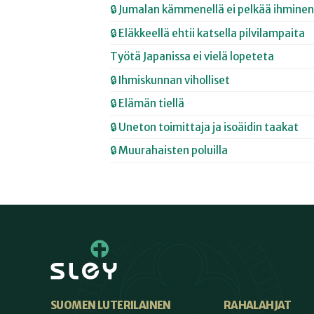
🔒 Jumalan kämmenellä ei pelkää ihminen
🔒 Eläkkeellä ehtii katsella pilvilampaita
Työtä Japanissa ei vielä lopeteta
🔒 Ihmiskunnan viholliset
🔒 Elämän tiellä
🔒 Uneton toimittaja ja isoäidin taakat
🔒 Muurahaisten poluilla
SUOMEN LUTERILAINEN
RAHALAHJAT