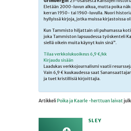
Grimbergin
25-osaisesta Kansojen historia
Eletään 2000-luvun alkua, mutta poika näkee
kerran 1950- tai 1960-luvulla. Nuori histori
hyllyissä kirjoja, jotka muissa kirjastoissa o
Kun Tammisto hiljattain oli puhumassa kotip
joka Tammiston lapsuudessa työskenteli Kar
siellä oikein muita käynyt kuin sinä”.
Tilaa verkkolukuoikeus 6,9 €/kk
Kirjaudu sisään
Laadukas verkkojournalismi vaatii resurssej
Vain 6,9 € kuukaudessa saat Sanansaattajan
ja tuet kristillisiä kirjoittajia.
Artikkeli
Poika ja Kaarle -herttuan laivat
jul
SLEY