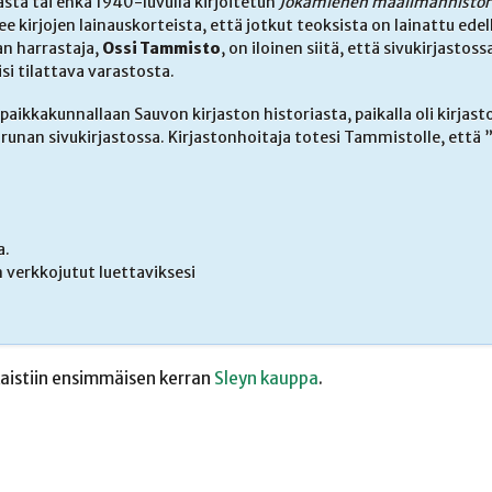
sta tai ehkä 1940-luvulla kirjoitetun
Jokamiehen maailmanhistor
 kirjojen lainauskorteista, että jotkut teoksista on lainattu edel
an harrastaja,
Ossi Tammisto
, on iloinen siitä, että sivukirjastoss
lisi tilattava varastosta.
aikkakunnallaan Sauvon kirjaston historiasta, paikalla oli kirjast
unan sivukirjastossa. Kirjastonhoitaja totesi Tammistolle, että 
a.
 verkkojutut luettaviksesi
kaistiin ensimmäisen kerran
Sleyn kauppa
.