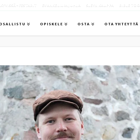
KYVISSÄ -FESTARIT
EVANKELIUMIJUHLA
SLEYN KAUPPA
BIBLE TO
OSALLISTU
OPISKELE
OSTA
OTA YHTEYTTÄ