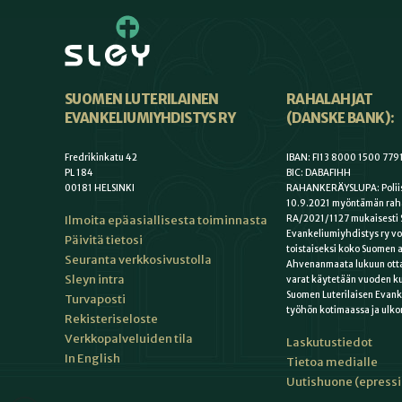
SUOMEN LUTERILAINEN
RAHALAHJAT
EVANKELIUMIYHDISTYS RY
(DANSKE BANK):
Fredrikinkatu 42
IBAN: FI13 8000 1500 779
PL 184
BIC: DABAFIHH
00181 HELSINKI
RAHANKERÄYSLUPA: Poliis
10.9.2021 myöntämän rah
Ilmoita epäasiallisesta toiminnasta
RA/2021/1127 mukaisesti 
Evankeliumiyhdistys ry vo
Päivitä tietosi
toistaiseksi koko Suomen a
Seuranta verkkosivustolla
Ahvenanmaata lukuun otta
Sleyn intra
varat käytetään vuoden k
Suomen Luterilaisen Evan
Turvaposti
työhön kotimaassa ja ulko
Rekisteriseloste
Verkkopalveluiden tila
Laskutustiedot
In English
Tietoa medialle
Uutishuone (epress