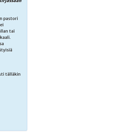
kirjassaan
n pastori
ei
llan tai
kaali.
sa
tyisiä
i tälläkin