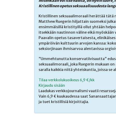
mitenkään voi itse hallita, on hyvin tuo
Kristillinen opetus seksuaalisuudesta la
Kristillinen seksuaalimoraali herättää tätä 
Matthew Ruegerin hiljattain suomeksi julkai
ensimmäisillä kristityillä ollut yhtään hel
itsekkään nautinnon väline eikä myöskään v
Paavalin opetus tasavertaisesta, elinikäises
ympäröivän kulttuurin arvojen kanssa: koko
seksiorjinaan ihmisarvoa alentavissa orgioi
”Ummehtunutta konservatiivisuutta” edust
seksuaalimoraali, joka Ruegerin mukaan on a
saralla kaikkia niitä yhteiskuntia, joissa se a
Tilaa verkkolukuoikeus 6,9 €/kk
Kirjaudu sisään
Laadukas verkkojournalismi vaatii resurssej
Vain 6,9 € kuukaudessa saat Sanansaattajan
ja tuet kristillisiä kirjoittajia.