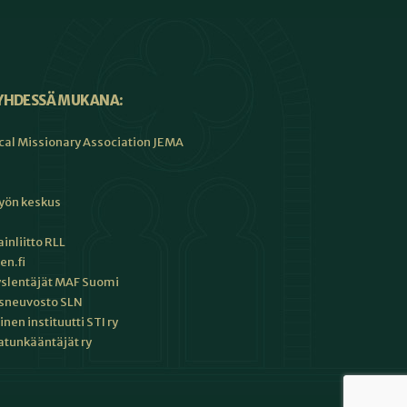
YHDESSÄ MUKANA:
cal Missionary Association JEMA
työn keskus
inliitto RLL
en.fi
slentäjät MAF Suomi
sneuvosto SLN
en instituutti STI ry
tunkääntäjät ry