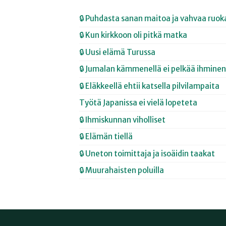
🔒 Puhdasta sanan maitoa ja vahvaa ruok
🔒 Kun kirkkoon oli pitkä matka
🔒 Uusi elämä Turussa
🔒 Jumalan kämmenellä ei pelkää ihminen
🔒 Eläkkeellä ehtii katsella pilvilampaita
Työtä Japanissa ei vielä lopeteta
🔒 Ihmiskunnan viholliset
🔒 Elämän tiellä
🔒 Uneton toimittaja ja isoäidin taakat
🔒 Muurahaisten poluilla