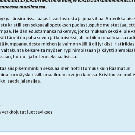
re, huomauttaa pastori Matthew Rueger vastikään suomennetussa 
ngenneessa maailmassa.
nykyä länsimaissa laajasti vastustusta ja jopa vihaa. Amerikkalaise
stu kristillisen seksuaaliopetuksen puolustuspuhe muistuttaa, ett
pompaa. Heidän edustamansa näkemys, jonka mukaan seksi ei ole va
älttämätön paha suvun jatkumiseksi, oli antiikin maailmassa radi
tä kumppanuudesta miehen ja vaimon välillä oli jyrkästi ristiriidas
 valtakunta keisareita myöten rypi himoissaan ja käytti alempisää
ssaan, homo- ja heteroseksuaalisissa.
aa siis pikemminkin seksuaalinen holtittomuus kuin Raamatun
ina törmäyskurssilla maailman arvojen kanssa. Kristinusko mullist
lkoi saada jalansijaa.
a.
 verkkojutut luettaviksesi