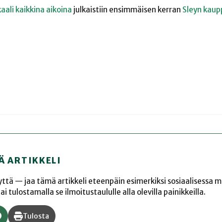
ali kaikkina aikoina
julkaistiin ensimmäisen kerran
Sleyn kaup
Ä ARTIKKELI
yyttä — jaa tämä artikkeli eteenpäin esimerkiksi sosiaalisessa 
 tulostamalla se ilmoitustaululle alla olevilla painikkeilla.
Tulosta