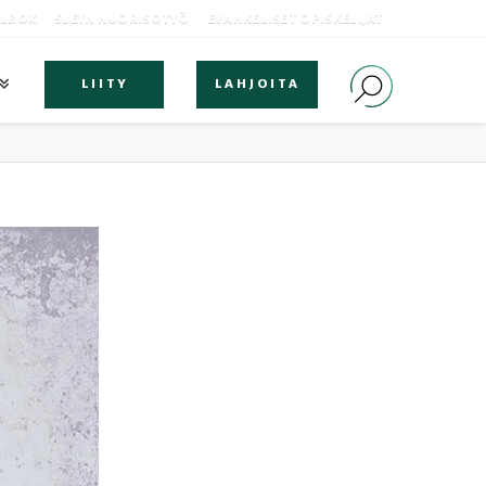
OLBOX
SLEYN NUORISOTYÖ
EVANKELISET OPISKELIJAT
LIITY
LAHJOITA