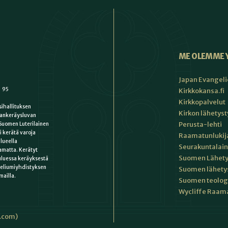
ME OLEMME 
Japan Evangeli
1 95
Kirkkokansa.fi
Kirkkopalvelut
ihallituksen
Kirkon lähetys
ankeräysluvan
Perusta-lehti
Suomen Luterilainen
i kerätä varoja
Raamatunlukija
lueella
Seurakuntalain
matta. Kerätyt
Suomen Lähety
uluessa keräyksestä
keliumiyhdistyksen
Suomen lähety
mailla.
Suomen teologin
Wycliffe Raama
i.com)