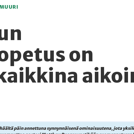
MUURI
tun
opetus on
 kaikkina aiko
häältä päin annettuna synnynnäisenä ominaisuutena, jota yksilö