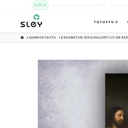
SLEY.FI
KARKUN EVANKELINEN OPISTO
MAATA NÄ
TUTUSTU
ETUSIVU
AJANKOHTAISTA
🔒 RAAMATUN SEKSUAALIOPETUS ON RAD