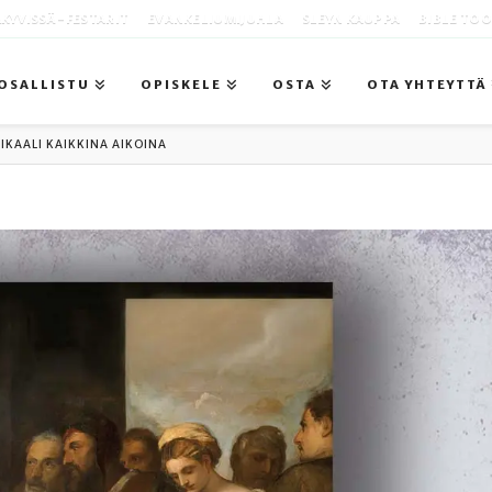
KYVISSÄ -FESTARIT
EVANKELIUMIJUHLA
SLEYN KAUPPA
BIBLE TO
OSALLISTU
OPISKELE
OSTA
OTA YHTEYTTÄ
IKAALI KAIKKINA AIKOINA