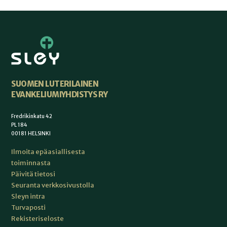
SUOMEN LUTERILAINEN
EVANKELIUMIYHDISTYS RY
Fredrikinkatu 42
PL 184
00181 HELSINKI
Ilmoita epäasiallisesta
toiminnasta
Päivitä tietosi
Seuranta verkkosivustolla
Sleyn intra
Turvaposti
Rekisteriseloste