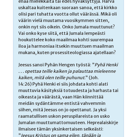
enää mielekkäitä tai edes hyväksyttyjä. Harva
uskaltaa kuitenkaan suoraan sanoa, että kirkko
olisi pari tuhatta vuotta ollut väärässä. Mikä oli
väärin vielä muutama vuosikymmen sitten,
onkin nyt siis oikein. Onko Jumala muuttunut?
Vai onko kyse siitä, että Jumala lempeästi
houkuttelee koko maailmaa kohti suurempaa
iloa ja harmoniaa itsekin muuttuen maailman
mukana, kuten prosessiteologiassa ajatellaan?
Jeesus sanoi Pyhän Hengen työstä: ”
Pyhä Henki
. . . opettaa teille kaiken ja palauttaa mieleenne
kaiken, mitä olen teille puhunut
.” (Joh.
14:26) Pyhä Henki ei siis johdata kohti alati
muuttuvia käsityksiä totuudesta ja harhasta tai
oikeasta ja väärästä, vaan Hän kiinnittää
meidän sydäntämme entistä vahvemmin
siihen, mitä Jeesus on jo opettanut. Ja yksi
raamatullisen uskon peruspilareista on usko
Jumalan muuttumattomuuteen. Heprealaiskirje
ilmaisee tämän yksinkertaisen selkeästi:
”
Jeesus Kristus on sama eilen, tänään ja