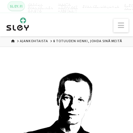
KARKUN
MAATA
SLEY
SLEY.FI
EVANKELIUMIJUHLA
EVANKELINEN
NÄKYVISSÄ
KAU
OPISTO
-FESTARIT
Na
ETUSIVU
AJANKOHTAISTA
🔒 TOTUUDEN HENKI, JOHDA SINÄ MEITÄ