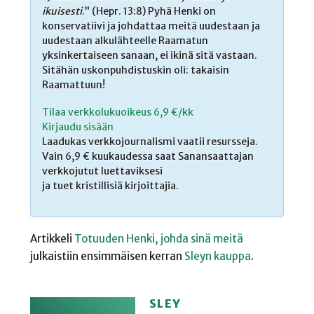
ikuisesti
.” (Hepr. 13:8) Pyhä Henki on
konservatiivi ja johdattaa meitä uudestaan ja
uudestaan alkulähteelle Raamatun
yksinkertaiseen sanaan, ei ikinä sitä vastaan.
Sitähän uskonpuhdistuskin oli: takaisin
Raamattuun!
Tilaa verkkolukuoikeus 6,9 €/kk
Kirjaudu sisään
Laadukas verkkojournalismi vaatii resursseja.
Vain 6,9 € kuukaudessa saat Sanansaattajan
verkkojutut luettaviksesi
ja tuet kristillisiä kirjoittajia.
Artikkeli
Totuuden Henki, johda sinä meitä
julkaistiin ensimmäisen kerran
Sleyn kauppa
.
SLEY