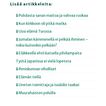
Lisää artikkeleita:
🔒 Puhdasta sanan maitoa ja vahvaa ruokaa
🔒 Kun kirkkoon oli pitkä matka
🔒 Uusi elämä Turussa
🔒 Jumalan kämmenellä ei pelkää ihminen –
miksi kuitenkin pelkään?
🔒 Eläkkeellä ehtii katsella pilvilampaita
Työtä Japanissa ei vielä lopeteta
🔒 Ihmiskunnan viholliset
🔒 Elämän tiellä
🔒 Uneton toimittaja ja isoäidin taakat
🔒 Muurahaisten poluilla