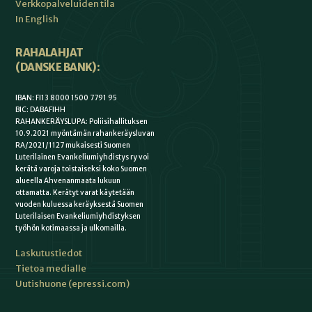
Verkkopalveluiden tila
In English
RAHALAHJAT
(DANSKE BANK):
IBAN: FI13 8000 1500 7791 95
BIC: DABAFIHH
RAHANKERÄYSLUPA: Poliisihallituksen
10.9.2021 myöntämän rahankeräysluvan
RA/2021/1127 mukaisesti Suomen
Luterilainen Evankeliumiyhdistys ry voi
kerätä varoja toistaiseksi koko Suomen
alueella Ahvenanmaata lukuun
ottamatta. Kerätyt varat käytetään
vuoden kuluessa keräyksestä Suomen
Luterilaisen Evankeliumiyhdistyksen
työhön kotimaassa ja ulkomailla.
Laskutustiedot
Tietoa medialle
Uutishuone (epressi.com)