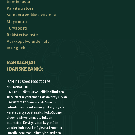
toiminnasta
Päivitä tietosi
Seuranta verkkosivustolla
Sleyn intra
Turvaposti
Rekisteriseloste
Verkkopalveluiden tila
In English
RAHALAHJAT
(DANSKE BANK):
IBAN: FI13 8000 1500 7791 95
BIC: DABAFIHH
RAHANKERÄYSLUPA: Poliisihallituksen
10.9.2021 myöntämän rahankeräysluvan
RA/2021/1127 mukaisesti Suomen
Luterilainen Evankeliumiyhdistys ry voi
kerätä varoja toistaiseksi koko Suomen
alueella Ahvenanmaata lukuun
ottamatta. Kerätyt varat käytetään
vuoden kuluessa keräyksestä Suomen
Luterilaisen Evankeliumiyhdistyksen