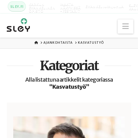
KARKUN
MAATA
SLEY
SLEY.FI
EVANKELIUMIJUHLA
EVANKELINEN
NÄKYVISSÄ
KAU
OPISTO
-FESTARIT
Na
ETUSIVU
AJANKOHTAISTA
KASVATUSTYÖ
Kategoriat
Alla listattuna artikkelit kategoriassa
“Kasvatustyö”