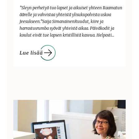
”Sleyn perhetyö tuo lapset ja aikuiset yhteen Raamatun
äärelle ja vahvistaa yhteistä ylisukupolvista uskoa
Jeesukseen.”Saija SimanainenRuudut, kiire ja
harrastusrumba syövät yhteistä aikaa. Päiväkodit ja
koulut eivät tue lapsen kristillistä kasvua. Helposti…