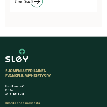
SUOMEN LUTERILAINEN
EVANKELIUMIYHDISTYS RY
Fredrikinkatu 42
PL 184
00181 HELSINKI
Ilmoita epäasiallisesta