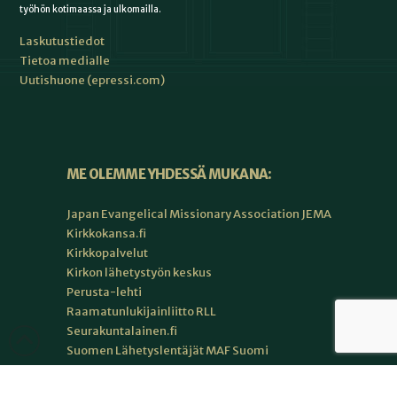
työhön kotimaassa ja ulkomailla.
Laskutustiedot
Tietoa medialle
Uutishuone (epressi.com)
ME OLEMME YHDESSÄ MUKANA:
Japan Evangelical Missionary Association JEMA
Kirkkokansa.fi
Kirkkopalvelut
Kirkon lähetystyön keskus
Perusta-lehti
Raamatunlukijainliitto RLL
Seurakuntalainen.fi
Suomen Lähetyslentäjät MAF Suomi
Suomen lähetysneuvosto SLN
Suomen teologinen instituutti STI ry