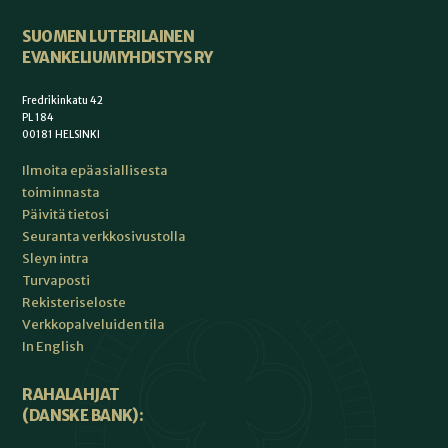
SUOMEN LUTERILAINEN
EVANKELIUMIYHDISTYS RY
Fredrikinkatu 42
PL 184
00181 HELSINKI
Ilmoita epäasiallisesta
toiminnasta
Päivitä tietosi
Seuranta verkkosivustolla
Sleyn intra
Turvaposti
Rekisteriseloste
Verkkopalveluiden tila
In English
RAHALAHJAT
(DANSKE BANK):