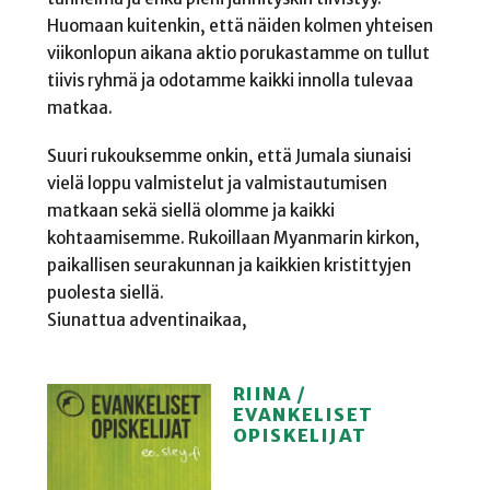
Huomaan kuitenkin, että näiden kolmen yhteisen
viikonlopun aikana aktio porukastamme on tullut
tiivis ryhmä ja odotamme kaikki innolla tulevaa
matkaa.
Suuri rukouksemme onkin, että Jumala siunaisi
vielä loppu valmistelut ja valmistautumisen
matkaan sekä siellä olomme ja kaikki
kohtaamisemme. Rukoillaan Myanmarin kirkon,
paikallisen seurakunnan ja kaikkien kristittyjen
puolesta siellä.
Siunattua adventinaikaa,
RIINA /
EVANKELISET
OPISKELIJAT