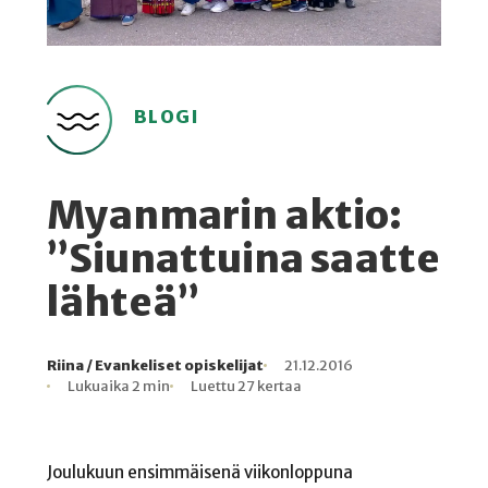
BLOGI
Myanmarin aktio:
”Siunattuina saatte
lähteä”
Riina / Evankeliset opiskelijat
21.12.2016
Kirjoittaja
Julkaistu
Lukuaika
Lukukertoja
Lukuaika 2 min
Luettu 27 kertaa
Joulukuun ensimmäisenä viikonloppuna