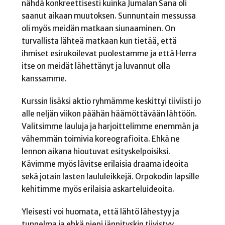
nähdä konkreettisesti kuinka Jumalan Sana oli
saanut aikaan muutoksen. Sunnuntain messussa
oli myös meidän matkaan siunaaminen. On
turvallista lähteä matkaan kun tietää, että
ihmiset esirukoilevat puolestamme ja että Herra
itse on meidät lähettänyt ja luvannut olla
kanssamme.
Kurssin lisäksi aktio ryhmämme keskittyi tiiviisti jo
alle neljän viikon päähän häämöttävään lähtöön.
Valitsimme lauluja ja harjoittelimme enemmän ja
vähemmän toimivia koreografioita. Ehkä ne
lennon aikana hioutuvat esityskelpoisiksi.
Kävimme myös lävitse erilaisia draama ideoita
sekä jotain lasten laululeikkejä. Orpokodin lapsille
kehitimme myös erilaisia askarteluideoita.
Yleisesti voi huomata, että lähtö lähestyy ja
tunnelma ja ehkä pieni jännityskin tiivistyy.