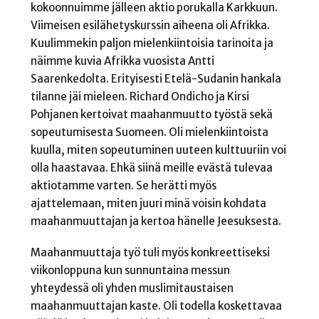
kokoonnuimme jälleen aktio porukalla Karkkuun.
Viimeisen esilähetyskurssin aiheena oli Afrikka.
Kuulimmekin paljon mielenkiintoisia tarinoita ja
näimme kuvia Afrikka vuosista Antti
Saarenkedolta. Erityisesti Etelä-Sudanin hankala
tilanne jäi mieleen. Richard Ondicho ja Kirsi
Pohjanen kertoivat maahanmuutto työstä sekä
sopeutumisesta Suomeen. Oli mielenkiintoista
kuulla, miten sopeutuminen uuteen kulttuuriin voi
olla haastavaa. Ehkä siinä meille evästä tulevaa
aktiotamme varten. Se herätti myös
ajattelemaan, miten juuri minä voisin kohdata
maahanmuuttajan ja kertoa hänelle Jeesuksesta.
Maahanmuuttaja työ tuli myös konkreettiseksi
viikonloppuna kun sunnuntaina messun
yhteydessä oli yhden muslimitaustaisen
maahanmuuttajan kaste. Oli todella koskettavaa