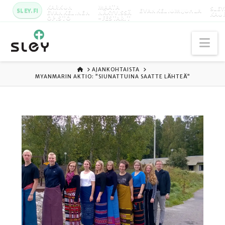
KARKUN
MAATA
SLEY
SLEY.FI
EVANKELIUMIJUHLA
EVANKELINEN
NÄKYVISSÄ
KAU
OPISTO
-FESTARIT
Na
ETUSIVU
AJANKOHTAISTA
MYANMARIN AKTIO: ”SIUNATTUINA SAATTE LÄHTEÄ”