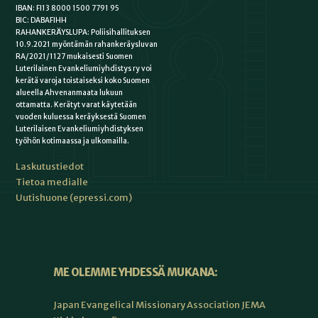
IBAN: FI13 8000 1500 7791 95
BIC: DABAFIHH
RAHANKERÄYSLUPA: Poliisihallituksen
10.9.2021 myöntämän rahankeräysluvan
RA/2021/1127 mukaisesti Suomen
Luterilainen Evankeliumiyhdistys ry voi
kerätä varoja toistaiseksi koko Suomen
alueella Ahvenanmaata lukuun
ottamatta. Kerätyt varat käytetään
vuoden kuluessa keräyksestä Suomen
Luterilaisen Evankeliumiyhdistyksen
työhön kotimaassa ja ulkomailla.
Laskutustiedot
Tietoa medialle
Uutishuone (epressi.com)
ME OLEMME YHDESSÄ MUKANA:
Japan Evangelical Missionary Association JEMA