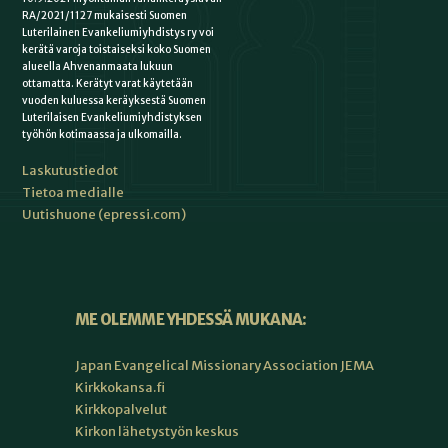
RA/2021/1127 mukaisesti Suomen
Luterilainen Evankeliumiyhdistys ry voi
kerätä varoja toistaiseksi koko Suomen
alueella Ahvenanmaata lukuun
ottamatta. Kerätyt varat käytetään
vuoden kuluessa keräyksestä Suomen
Luterilaisen Evankeliumiyhdistyksen
työhön kotimaassa ja ulkomailla.
Laskutustiedot
Tietoa medialle
Uutishuone (epressi.com)
ME OLEMME YHDESSÄ MUKANA:
Japan Evangelical Missionary Association JEMA
Kirkkokansa.fi
Kirkkopalvelut
Kirkon lähetystyön keskus