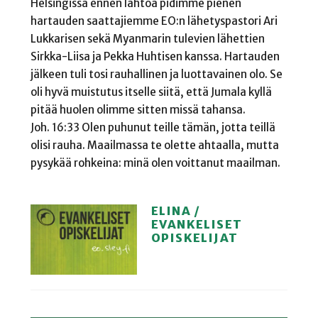
Helsingissä ennen lähtöä pidimme pienen
hartauden saattajiemme EO:n lähetyspastori Ari
Lukkarisen sekä Myanmarin tulevien lähettien
Sirkka-Liisa ja Pekka Huhtisen kanssa. Hartauden
jälkeen tuli tosi rauhallinen ja luottavainen olo. Se
oli hyvä muistutus itselle siitä, että Jumala kyllä
pitää huolen olimme sitten missä tahansa.
Joh. 16:33 Olen puhunut teille tämän, jotta teillä
olisi rauha. Maailmassa te olette ahtaalla, mutta
pysykää rohkeina: minä olen voittanut maailman.
ELINA /
EVANKELISET
OPISKELIJAT