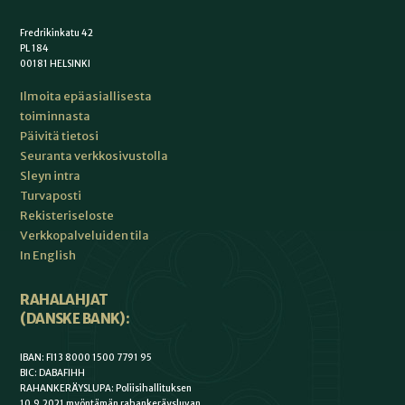
Fredrikinkatu 42
PL 184
00181 HELSINKI
Ilmoita epäasiallisesta
toiminnasta
Päivitä tietosi
Seuranta verkkosivustolla
Sleyn intra
Turvaposti
Rekisteriseloste
Verkkopalveluiden tila
In English
RAHALAHJAT
(DANSKE BANK):
IBAN: FI13 8000 1500 7791 95
BIC: DABAFIHH
RAHANKERÄYSLUPA: Poliisihallituksen
10.9.2021 myöntämän rahankeräysluvan