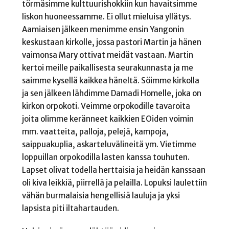
törmäsimme kulttuurishokkiin kun havaitsimme
liskon huoneessamme. Ei ollut mieluisa yllätys.
Aamiaisen jälkeen menimme ensin Yangonin
keskustaan kirkolle, jossa pastori Martin ja hänen
vaimonsa Mary ottivat meidät vastaan. Martin
kertoi meille paikallisesta seurakunnasta ja me
saimme kysellä kaikkea häneltä. Söimme kirkolla
ja sen jälkeen lähdimme Damadi Homelle, joka on
kirkon orpokoti. Veimme orpokodille tavaroita
joita olimme keränneet kaikkien EOiden voimin
mm. vaatteita, palloja, pelejä, kampoja,
saippuakuplia, askarteluvälineitä ym. Vietimme
loppuillan orpokodilla lasten kanssa touhuten.
Lapset olivat todella herttaisia ja heidän kanssaan
oli kiva leikkiä, piirrellä ja pelailla. Lopuksi laulettiin
vähän burmalaisia hengellisiä lauluja ja yksi
lapsista piti iltahartauden.