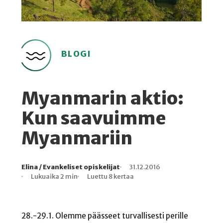
BLOGI
Myanmarin aktio:
Kun saavuimme
Myanmariin
Elina / Evankeliset opiskelijat
31.12.2016
Kirjoittaja
Julkaistu
Lukuaika
Lukukertoja
Lukuaika 2 min
Luettu 8 kertaa
28.-29.1. Olemme päässeet turvallisesti perille