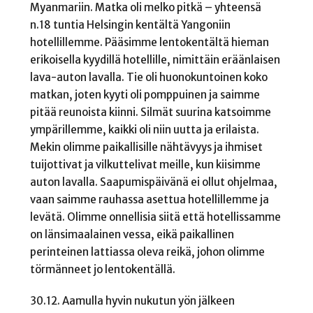
Myanmariin. Matka oli melko pitkä – yhteensä
n.18 tuntia Helsingin kentältä Yangoniin
hotellillemme. Pääsimme lentokentältä hieman
erikoisella kyydillä hotellille, nimittäin eräänlaisen
lava-auton lavalla. Tie oli huonokuntoinen koko
matkan, joten kyyti oli pomppuinen ja saimme
pitää reunoista kiinni. Silmät suurina katsoimme
ympärillemme, kaikki oli niin uutta ja erilaista.
Mekin olimme paikallisille nähtävyys ja ihmiset
tuijottivat ja vilkuttelivat meille, kun kiisimme
auton lavalla. Saapumispäivänä ei ollut ohjelmaa,
vaan saimme rauhassa asettua hotellillemme ja
levätä. Olimme onnellisia siitä että hotellissamme
on länsimaalainen vessa, eikä paikallinen
perinteinen lattiassa oleva reikä, johon olimme
törmänneet jo lentokentällä.
30.12. Aamulla hyvin nukutun yön jälkeen