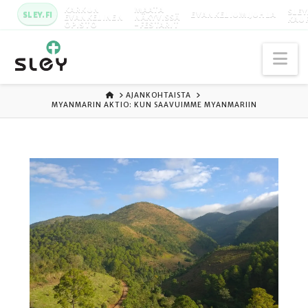
KARKUN
MAATA
SLEY
SLEY.FI
EVANKELIUMIJUHLA
EVANKELINEN
NÄKYVISSÄ
KAU
OPISTO
-FESTARIT
Na
ETUSIVU
AJANKOHTAISTA
MYANMARIN AKTIO: KUN SAAVUIMME MYANMARIIN