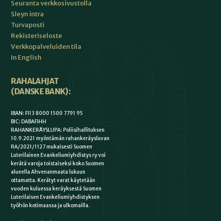
Seuranta verkkosivustolla
Sleyn intra
Turvaposti
Rekisteriseloste
Verkkopalveluiden tila
In English
RAHALAHJAT
(DANSKE BANK):
IBAN: FI13 8000 1500 7791 95
BIC: DABAFIHH
RAHANKERÄYSLUPA: Poliisihallituksen
10.9.2021 myöntämän rahankeräysluvan
RA/2021/1127 mukaisesti Suomen
Luterilainen Evankeliumiyhdistys ry voi
kerätä varoja toistaiseksi koko Suomen
alueella Ahvenanmaata lukuun
ottamatta. Kerätyt varat käytetään
vuoden kuluessa keräyksestä Suomen
Luterilaisen Evankeliumiyhdistyksen
työhön kotimaassa ja ulkomailla.