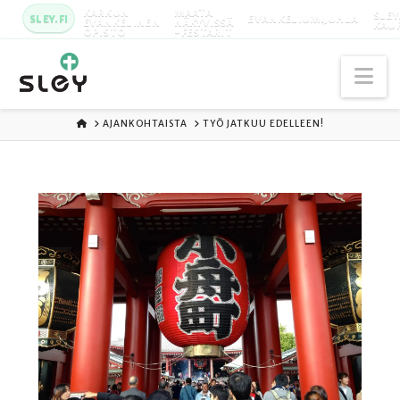
KARKUN
MAATA
SLEY
SLEY.FI
EVANKELIUMIJUHLA
EVANKELINEN
NÄKYVISSÄ
KAU
OPISTO
-FESTARIT
Na
ETUSIVU
AJANKOHTAISTA
TYÖ JATKUU EDELLEEN!