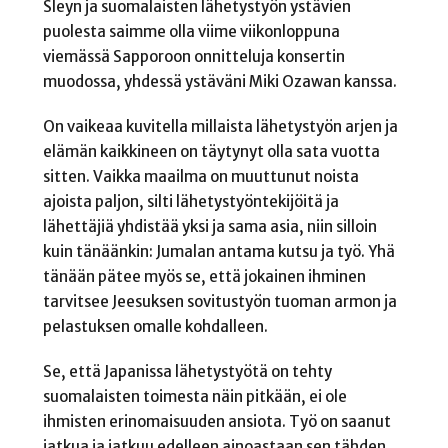
Sleyn ja suomalaisten lähetystyön ystävien
puolesta saimme olla viime viikonloppuna
viemässä Sapporoon onnitteluja konsertin
muodossa, yhdessä ystäväni Miki Ozawan kanssa.
On vaikeaa kuvitella millaista lähetystyön arjen ja
elämän kaikkineen on täytynyt olla sata vuotta
sitten. Vaikka maailma on muuttunut noista
ajoista paljon, silti lähetystyöntekijöitä ja
lähettäjiä yhdistää yksi ja sama asia, niin silloin
kuin tänäänkin: Jumalan antama kutsu ja työ. Yhä
tänään pätee myös se, että jokainen ihminen
tarvitsee Jeesuksen sovitustyön tuoman armon ja
pelastuksen omalle kohdalleen.
Se, että Japanissa lähetystyötä on tehty
suomalaisten toimesta näin pitkään, ei ole
ihmisten erinomaisuuden ansiota. Työ on saanut
jatkua ja jatkuu edelleen ainoastaan sen tähden,