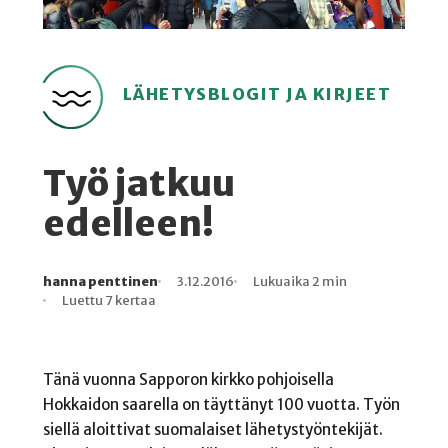
LÄHETYSBLOGIT JA KIRJEET
Työ jatkuu
edelleen!
hanna penttinen
3.12.2016
Lukuaika 2 min
Kirjoittaja
Julkaistu
Lukuaika
Lukukertoja
Luettu 7 kertaa
Tänä vuonna Sapporon kirkko pohjoisella
Hokkaidon saarella on täyttänyt 100 vuotta. Työn
siellä aloittivat suomalaiset lähetystyöntekijät.