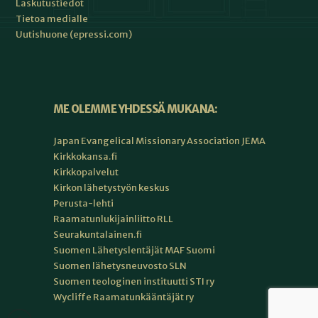
Laskutustiedot
Tietoa medialle
Uutishuone (epressi.com)
ME OLEMME YHDESSÄ MUKANA:
Japan Evangelical Missionary Association JEMA
Kirkkokansa.fi
Kirkkopalvelut
Kirkon lähetystyön keskus
Perusta-lehti
Raamatunlukijainliitto RLL
Seurakuntalainen.fi
Suomen Lähetyslentäjät MAF Suomi
Suomen lähetysneuvosto SLN
Suomen teologinen instituutti STI ry
Wycliffe Raamatunkääntäjät ry