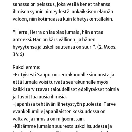
sanassa on pelastus, joka vetää kenet tahansa
ihmisen synnin pimeydestä iankaikkisen elämän
valoon, niin kotimaassa kuin lähetyskentälläkin.
”Herra, Herra on laupias Jumala, hän antaa
anteeksi. Hän on kärsivällinen, ja hänen
hyvyytensä ja uskollisuutensa on suuri”. (2. Moos.
34:6)
Rukoilemme:
-Erityisesti Sapporon seurakunnalle siunausta ja
että Jumala voisi turvata seurakunnalle myös
kaikki tarvittavat taloudelliset edellytykset toimia
ja tavoittaa uusia ihmisiä.
-Japanissa tehtävän lähetystyön puolesta. Tarve
evankeliumille japanilaisten keskuudessa on
valtava ja ihmisiä on miljoonittain.
-Kiitämme Jumalan suuresta uskollisuudesta ja