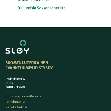
Kuulumisia Saksan lähetiltä
SUOMEN LUTERILAINEN
EVANKELIUMIYHDISTYS RY
Fredrikinkatu 42
PL 184
00181 HELSINKI
Ilmoita epäasiallisesta
toiminnasta
Päivitä tietosi