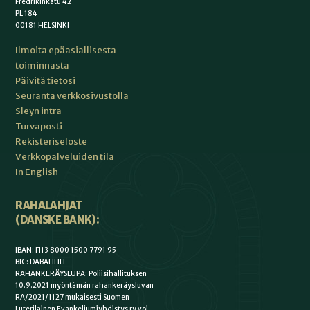
Fredrikinkatu 42
PL 184
00181 HELSINKI
Ilmoita epäasiallisesta
toiminnasta
Päivitä tietosi
Seuranta verkkosivustolla
Sleyn intra
Turvaposti
Rekisteriseloste
Verkkopalveluiden tila
In English
RAHALAHJAT
(DANSKE BANK):
IBAN: FI13 8000 1500 7791 95
BIC: DABAFIHH
RAHANKERÄYSLUPA: Poliisihallituksen
10.9.2021 myöntämän rahankeräysluvan
RA/2021/1127 mukaisesti Suomen
Luterilainen Evankeliumiyhdistys ry voi