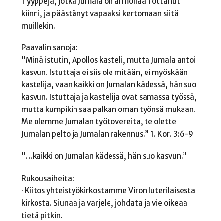
Tyyppejä, jotka Jumala on armollaan ottanut
kiinni, ja päästänyt vapaaksi kertomaan siitä
muillekin.
Paavalin sanoja:
”Minä istutin, Apollos kasteli, mutta Jumala antoi
kasvun. Istuttaja ei siis ole mitään, ei myöskään
kastelija, vaan kaikki on Jumalan kädessä, hän suo
kasvun. Istuttaja ja kastelija ovat samassa työssä,
mutta kumpikin saa palkan oman työnsä mukaan.
Me olemme Jumalan työtovereita, te olette
Jumalan pelto ja Jumalan rakennus.” 1. Kor. 3:6-9
”…kaikki on Jumalan kädessä, hän suo kasvun.”
Rukousaiheita:
· Kiitos yhteistyökirkostamme Viron luterilaisesta
kirkosta. Siunaa ja varjele, johdata ja vie oikeaa
tietä pitkin.