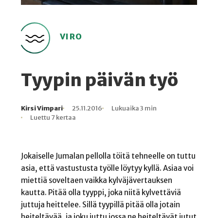
VIRO
Tyypin päivän työ
Kirsi Vimpari
25.11.2016
Lukuaika 3 min
Kirjoittaja
Julkaistu
Lukuaika
Lukukertoja
Luettu 7 kertaa
Jokaiselle Jumalan pellolla töitä tehneelle on tuttu
asia, että vastustusta työlle löytyy kyllä. Asiaa voi
miettiä soveltaen vaikka kylväjävertauksen
kautta. Pitää olla tyyppi, joka niitä kylvettäviä
juttuja heittelee. Sillä tyypillä pitää olla jotain
heiteltävää, ja joku juttu jossa ne heiteltävät jutut