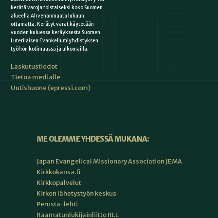
kerätä varoja toistaiseksi koko Suomen
alueella Ahvenanmaata lukuun
ottamatta. Kerätyt varat käytetään
vuoden kuluessa keräyksestä Suomen
Luterilaisen Evankeliumiyhdistyksen
työhön kotimaassa ja ulkomailla.
Laskutustiedot
Tietoa medialle
Uutishuone (epressi.com)
ME OLEMME YHDESSÄ MUKANA:
Japan Evangelical Missionary Association JEMA
Kirkkokansa.fi
Kirkkopalvelut
Kirkon lähetystyön keskus
Perusta-lehti
Raamatunlukijainliitto RLL