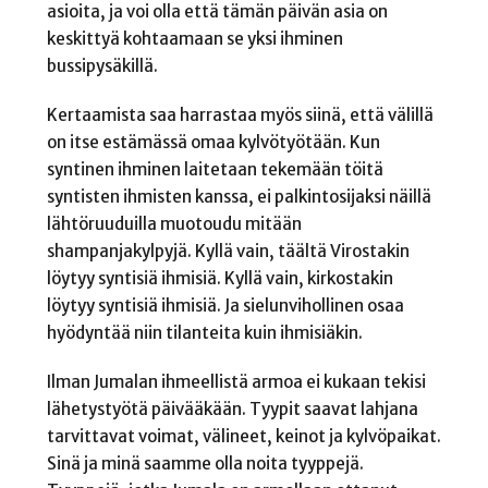
asioita, ja voi olla että tämän päivän asia on
keskittyä kohtaamaan se yksi ihminen
bussipysäkillä.
Kertaamista saa harrastaa myös siinä, että välillä
on itse estämässä omaa kylvötyötään. Kun
syntinen ihminen laitetaan tekemään töitä
syntisten ihmisten kanssa, ei palkintosijaksi näillä
lähtöruuduilla muotoudu mitään
shampanjakylpyjä. Kyllä vain, täältä Virostakin
löytyy syntisiä ihmisiä. Kyllä vain, kirkostakin
löytyy syntisiä ihmisiä. Ja sielunvihollinen osaa
hyödyntää niin tilanteita kuin ihmisiäkin.
Ilman Jumalan ihmeellistä armoa ei kukaan tekisi
lähetystyötä päivääkään. Tyypit saavat lahjana
tarvittavat voimat, välineet, keinot ja kylvöpaikat.
Sinä ja minä saamme olla noita tyyppejä.