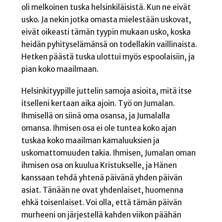
oli melkoinen tuska helsinkiläisistä. Kun ne eivät
usko. Ja nekin jotka omasta mielestään uskovat,
eivät oikeasti tämän tyypin mukaan usko, koska
heidän pyhityselämänsä on todellakin vaillinaista.
Hetken päästä tuska ulottui myös espoolaisiin, ja
pian koko maailmaan.
Helsinkityypille juttelin samoja asioita, mitä itse
itselleni kertaan aika ajoin. Työ on Jumalan.
Ihmisellä on siinä oma osansa, ja Jumalalla
omansa. Ihmisen osa ei ole tuntea koko ajan
tuskaa koko maailman kamaluuksien ja
uskomattomuuden takia. Ihmisen, Jumalan oman
ihmisen osa on kuulua Kristukselle, ja Hänen
kanssaan tehdä yhtenä päivänä yhden päivän
asiat. Tänään ne ovat yhdenlaiset, huomenna
ehkä toisenlaiset. Voi olla, että tämän päivän
murheeni on järjestellä kahden viikon päähän