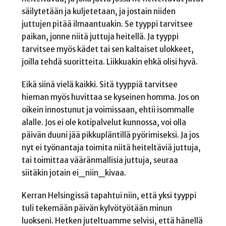
säilytetään ja kuljetetaan, ja jostain niiden
juttujen pitää ilmaantuakin. Se tyyppi tarvitsee
paikan, jonne niitä juttuja heitellä. Ja tyyppi
tarvitsee myös kädet tai sen kaltaiset ulokkeet,
joilla tehdä suoritteita. Liikkuakin ehkä olisi hyvä.
Eikä siinä vielä kaikki. Sitä tyyppiä tarvitsee
hieman myös huvittaa se kyseinen homma. Jos on
oikein innostunut ja voimissaan, ehtii isommalle
alalle. Jos ei ole kotipalvelut kunnossa, voi olla
päivän duuni jää pikkupläntillä pyörimiseksi. Ja jos
nyt ei työnantaja toimita niitä heiteltäviä juttuja,
tai toimittaa vääränmallisia juttuja, seuraa
siitäkin jotain ei_niin_kivaa.
Kerran Helsingissä tapahtui niin, että yksi tyyppi
tuli tekemään päivän kylvötyötään minun
luokseni. Hetken juteltuamme selvisi, että hänellä