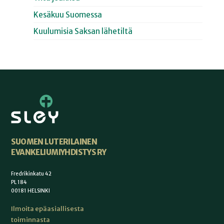
Kesäkuu Suomessa
Kuulumisia Saksan lähetiltä
SUOMEN LUTERILAINEN
EVANKELIUMIYHDISTYS RY
Fredrikinkatu 42
PL 184
00181 HELSINKI
Ilmoita epäasiallisesta
toiminnasta