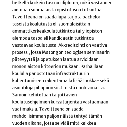
hetkellä korkein taso on diploma, mikä vastannee
aiempaa suomalaista opistotason tutkintoa.
Tavoitteena on saada lupa tarjota bachelor-
tasoista koulutusta eli suomalaisittain
ammattikorkeakoulututkintoa tai yliopiston
alempaa tasoa eli kandidaatin tutkintoa
vastaavaa koulutusta. Akkreditointi on vaativa
prosessi, jossa Matongon teologisen seminaarin
pätevyyttä ja opetuksen laatua arvioidaan
monenlaisten kriteerien mukaan. Parhaillaan
koululla panostetaan infrastruktuurin
kohentamiseen rakentamalla lisää luokka- sekä
asuintiloja pihapiirin siistimistä unohtamatta.
Samoin kehitetään tarjottavien
koulutusohjelmien kurssitarjontaa vastaamaan
vaatimuksia. Tavoitteena on saada
mahdollisimman paljon näistä tehtyä tämän
vuoden aikana, jotta selviää mitä kaikkea