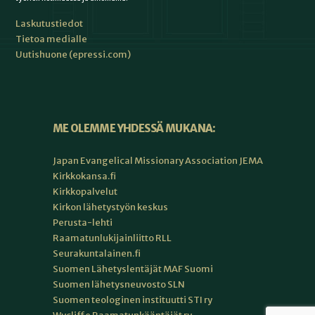
Laskutustiedot
Tietoa medialle
Uutishuone (epressi.com)
ME OLEMME YHDESSÄ MUKANA:
Japan Evangelical Missionary Association JEMA
Kirkkokansa.fi
Kirkkopalvelut
Kirkon lähetystyön keskus
Perusta-lehti
Raamatunlukijainliitto RLL
Seurakuntalainen.fi
Suomen Lähetyslentäjät MAF Suomi
Suomen lähetysneuvosto SLN
Suomen teologinen instituutti STI ry