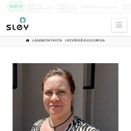
KARKUN
MAATA
SLEY
SLEY.FI
EVANKELIUMIJUHLA
EVANKELINEN
NÄKYVISSÄ
KAU
OPISTO
-FESTARIT
Na
ETUSIVU
AJANKOHTAISTA
KEVÄISIÄ KUULUMISIA