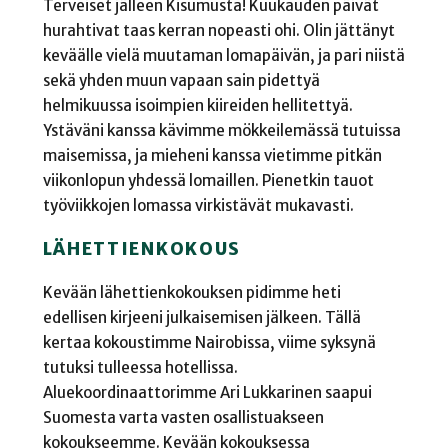
Terveiset jälleen Kisumusta! Kuukauden päivät
hurahtivat taas kerran nopeasti ohi. Olin jättänyt
keväälle vielä muutaman lomapäivän, ja pari niistä
sekä yhden muun vapaan sain pidettyä
helmikuussa isoimpien kiireiden hellitettyä.
Ystäväni kanssa kävimme mökkeilemässä tutuissa
maisemissa, ja mieheni kanssa vietimme pitkän
viikonlopun yhdessä lomaillen. Pienetkin tauot
työviikkojen lomassa virkistävät mukavasti.
LÄHETTIENKOKOUS
Kevään lähettienkokouksen pidimme heti
edellisen kirjeeni julkaisemisen jälkeen. Tällä
kertaa kokoustimme Nairobissa, viime syksynä
tutuksi tulleessa hotellissa.
Aluekoordinaattorimme Ari Lukkarinen saapui
Suomesta varta vasten osallistuakseen
kokoukseemme. Kevään kokouksessa