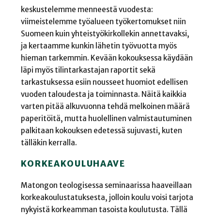
keskustelemme menneestä vuodesta:
viimeistelemme työalueen työkertomukset niin
Suomeen kuin yhteistyökirkollekin annettavaksi,
ja kertaamme kunkin lähetin työvuotta myös
hieman tarkemmin. Kevään kokouksessa käydään
läpi myös tilintarkastajan raportit sekä
tarkastuksessa esiin nousseet huomiot edellisen
vuoden taloudesta ja toiminnasta. Näitä kaikkia
varten pitää alkuvuonna tehdä melkoinen määrä
paperitöitä, mutta huolellinen valmistautuminen
palkitaan kokouksen edetessä sujuvasti, kuten
tälläkin kerralla.
KORKEAKOULUHAAVE
Matongon teologisessa seminaarissa haaveillaan
korkeakoulustatuksesta, jolloin koulu voisi tarjota
nykyistä korkeamman tasoista koulutusta. Tällä