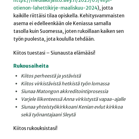
https://mediakirjasto.sley.fi/2025/03/virpi-
otienon-lahettikirje-maaliskuu-2024
), jotta
kaikille riittäisi tilaa opiskella. Kehitysvammaisten
asema ei edelleenkään ole Keniassa samalla
tasolla kuin Suomessa, joten rukoillaan kaiken sen
työn puolesta, jota koululla tehdään.
Kiitos tuestasi – Siunausta elämääsi!
Rukousaiheita
Kiitos perheestä ja ystävistä
Kiitos virkistävistä hetkistä työn lomassa
Siunaa Matongon akkreditointiprosessia
Varjele liikenteessä Anna virkistystä vapaa-ajalle
Siunaa yhteistyökirkkoani Kenian evlut kirkkoa
sekä työnantajaani Sleytä
Kiitos rukouksistasi!