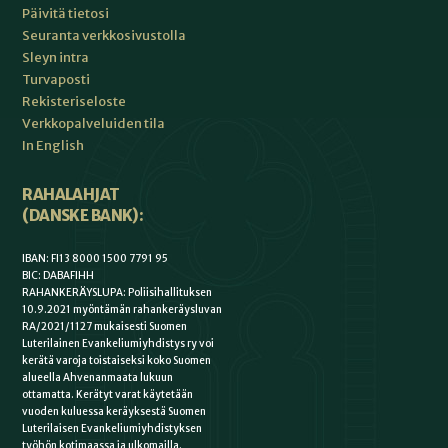
Päivitä tietosi
Seuranta verkkosivustolla
Sleyn intra
Turvaposti
Rekisteriseloste
Verkkopalveluiden tila
In English
RAHALAHJAT
(DANSKE BANK):
IBAN: FI13 8000 1500 7791 95
BIC: DABAFIHH
RAHANKERÄYSLUPA: Poliisihallituksen
10.9.2021 myöntämän rahankeräysluvan
RA/2021/1127 mukaisesti Suomen
Luterilainen Evankeliumiyhdistys ry voi
kerätä varoja toistaiseksi koko Suomen
alueella Ahvenanmaata lukuun
ottamatta. Kerätyt varat käytetään
vuoden kuluessa keräyksestä Suomen
Luterilaisen Evankeliumiyhdistyksen
työhön kotimaassa ja ulkomailla.