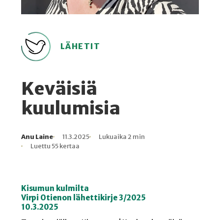
LÄHETIT
Keväisiä
kuulumisia
Anu Laine
11.3.2025
Lukuaika 2 min
Kirjoittaja
Julkaistu
Lukuaika
Lukukertoja
Luettu 55 kertaa
Kisumun kulmilta
Virpi Otienon lähettikirje 3/2025
10.3.2025