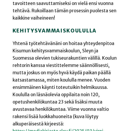
tavoitteen saavuttamiseksi on vielä ensi vuonna
tehtävä. Rukoillaan tämän prosessin puolesta sen
kaikkine vaiheineen!
KEHITYSVAMMAISKOULULLA
Yhtenä työtehtävänäni on hoitaa yhteydenpitoa
Kisumun kehitysvammaiskoulun, Sleyn ja
Suomessa olevien tukiseurakuntien välillä. Koulun
rehtorin kanssa viestittelemme säännöllisesti,
mutta joskus on myös hyvä käydä paikan päällä
katsastamassa, miten koululla menee. Vuoden
ensimmäinen käynti toteutuikin helmikuussa.
Koululla on läsnäolevia oppilaita noin 120,
opetushenkilökuntaa 23 sekä lisäksi muuta
avustavaa henkilökuntaa. Viime vuonna valtio
rakensi lisää luokkahuoneita (kuva löytyy
alkuperäisestä kirjeestä: