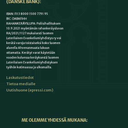
(DANSKE BANK):
IBAN: FI13 8000 1500 7791 95
BIC: DABAFIHH
RAHANKERÄYSLUPA: Poliisihallituksen
10.9.2021 myöntämän rahankeräysluvan
RA/2021/1127 mukaisesti Suomen
Luterilainen Evankeliumiyhdistys ry voi
kerätä varoja toistaiseksi koko Suomen
alueella Ahvenanmaata lukuun
ottamatta. Kerätyt varat käytetään
vuoden kuluessa keräyksestä Suomen
Luterilaisen Evankeliumiyhdistyksen
työhön kotimaassa ja ulkomailla.
Laskutustiedot
Tietoa medialle
Uutishuone (epressi.com)
ME OLEMME YHDESSÄ MUKANA: