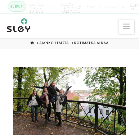
KARKUN
MAATA
SLEY
SLEY.FI
EVANKELIUMIJUHLA
EVANKELINEN
NÄKYVISSÄ
KAU
OPISTO
-FESTARIT
Na
ETUSIVU
AJANKOHTAISTA
KOTIMATKA ALKAA