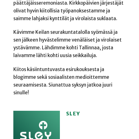
päättäjäisseremoniasta. Kirkkopäivien järjestäjät
olivat hyvin kiitollisia työpanoksestamme ja
saimme lahjaksi kynttilät ja virolaista suklaata.
Kävimme Keilan seurakuntatalolla syömässä ja
sen jälkeen hyvästelimme venäläiset ja virolaiset
ystävämme. Lähdimme kohti Tallinnaa, josta
laivamme lähti kohti uusia seikkailuja.
Kiitos käsiintuntuvasta esirukouksesta ja
blogimme sekä sosiaalisten medioittemme
seuraamisesta. Siunattua syksyn jatkoa juuri
sinulle!
SLEY