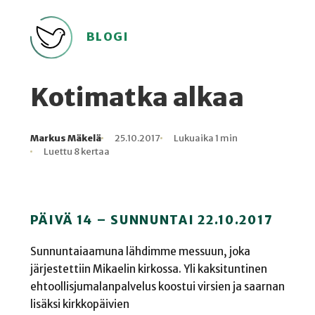
BLOGI
Kotimatka alkaa
Markus Mäkelä
25.10.2017
Lukuaika 1 min
Kirjoittaja
Julkaistu
Lukuaika
Lukukertoja
Luettu 8 kertaa
PÄIVÄ 14 – SUNNUNTAI 22.10.2017
Sunnuntaiaamuna lähdimme messuun, joka
järjestettiin Mikaelin kirkossa. Yli kaksituntinen
ehtoollisjumalanpalvelus koostui virsien ja saarnan
lisäksi kirkkopäivien