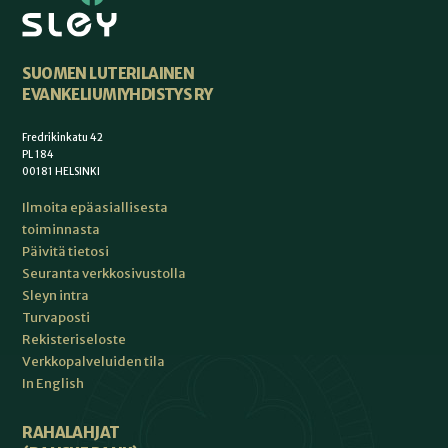
SUOMEN LUTERILAINEN
EVANKELIUMIYHDISTYS RY
Fredrikinkatu 42
PL 184
00181 HELSINKI
Ilmoita epäasiallisesta
toiminnasta
Päivitä tietosi
Seuranta verkkosivustolla
Sleyn intra
Turvaposti
Rekisteriseloste
Verkkopalveluiden tila
In English
RAHALAHJAT