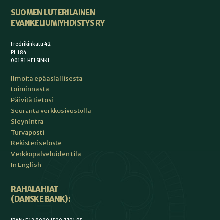
SUOMEN LUTERILAINEN
EVANKELIUMIYHDISTYS RY
Fredrikinkatu 42
PL 184
00181 HELSINKI
Ilmoita epäasiallisesta
toiminnasta
Päivitä tietosi
Seuranta verkkosivustolla
Sleyn intra
Turvaposti
Rekisteriseloste
Verkkopalveluiden tila
In English
RAHALAHJAT
(DANSKE BANK):