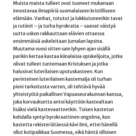
Muista maista tulleet ovat tuoneet mukanaan
innostavaa ilmapiiriä suomalaiseen kristilliseen
elämään. Vanhat, totutut ja lukkiutuneetkin tavat
ja rutiinit – ja turha byrokratia – saavat väistyä
uutta uskon rakkauttaan elävien ottaessa
ensimmäisiä askeleitaan Jumalan lapsina.
Muutama vuosi sitten sain lyhyen ajan sisällä
parikin kertaa kastaa kiinalaisia opiskelijoita, jotka
olivat tulleet tuntemaan Kristuksen ja jotka
halusivat luterilaisen upotuskasteen. Kun
perinteinen luterilainen kastemalja oli turhan
pieni tarkoitusta varten, oli tehtävä hyvää
yhteistyötä paikallisen Vapaaseurakunnan kanssa,
joka korvauksetta antoi käyttöön kastealtaan
lisäksi vielä kastevaatteetkin. Toisen kastetun
kohdalla syntyi byrokraattinen ongelma, kun
kastetta rekisteröitäessä kävi ilmi, ettei hänellä
ollut kotipaikkaa Suomessa, eikä häntä silloisen