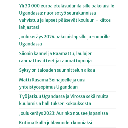
Yli 30 000 euroa eteläsudanilaisille pakolaisille
Ugandassa: nuorisotyö seurakunnissa
vahvistuu ja lapset pääsevät kouluun – kiitos
lahjastasi
Joulukeräys 2024 pakolaislapsille ja -nuorille
Ugandassa
Siionin kannel ja Raamattu, laulujen
raamattuviitteet ja raamattupohja
Syksy on talouden suunnittelun aikaa
Matti Rusama Seinäjoelle ja uusi
yhteistyösopimus Ugandaan
Työ jatkuu Ugandassa ja Virossa sekä muita
kuulumisia hallituksen kokouksesta
Joulukeräys 2023: Aurinko nousee Japanissa
Kotimatkalla juhlavuoden kunniaksi