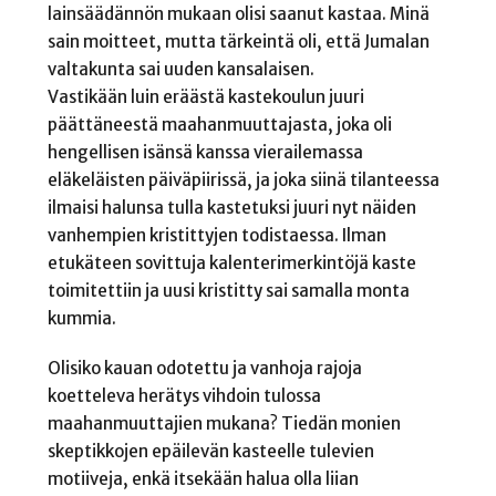
lainsäädännön mukaan olisi saanut kastaa. Minä
sain moitteet, mutta tärkeintä oli, että Jumalan
valtakunta sai uuden kansalaisen.
Vastikään luin eräästä kastekoulun juuri
päättäneestä maahanmuuttajasta, joka oli
hengellisen isänsä kanssa vierailemassa
eläkeläisten päiväpiirissä, ja joka siinä tilanteessa
ilmaisi halunsa tulla kastetuksi juuri nyt näiden
vanhempien kristittyjen todistaessa. Ilman
etukäteen sovittuja kalenterimerkintöjä kaste
toimitettiin ja uusi kristitty sai samalla monta
kummia.
Olisiko kauan odotettu ja vanhoja rajoja
koetteleva herätys vihdoin tulossa
maahanmuuttajien mukana? Tiedän monien
skeptikkojen epäilevän kasteelle tulevien
motiiveja, enkä itsekään halua olla liian