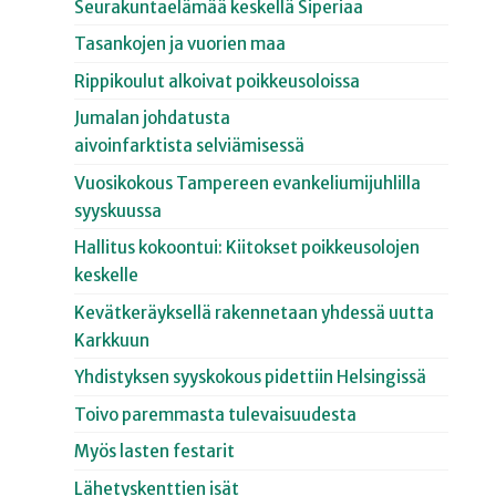
Seurakuntaelämää keskellä Siperiaa
Tasankojen ja vuorien maa
Rippikoulut alkoivat poikkeusoloissa
Jumalan johdatusta
aivoinfarktista selviämisessä
Vuosikokous Tampereen evankeliumijuhlilla
syyskuussa
Hallitus kokoontui: Kiitokset poikkeusolojen
keskelle
Kevätkeräyksellä rakennetaan yhdessä uutta
Karkkuun
Yhdistyksen syyskokous pidettiin Helsingissä
Toivo paremmasta tulevaisuudesta
Myös lasten festarit
Lähetyskenttien isät