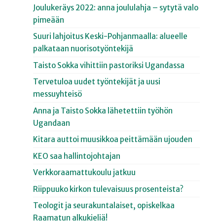
Joulukeräys 2022: anna joululahja – sytytä valo
pimeään
Suuri lahjoitus Keski-Pohjanmaalla: alueelle
palkataan nuorisotyöntekijä
Taisto Sokka vihittiin pastoriksi Ugandassa
Tervetuloa uudet työntekijät ja uusi
messuyhteisö
Anna ja Taisto Sokka lähetettiin työhön
Ugandaan
Kitara auttoi muusikkoa peittämään ujouden
KEO saa hallintojohtajan
Verkkoraamattukoulu jatkuu
Riippuuko kirkon tulevaisuus prosenteista?
Teologit ja seurakuntalaiset, opiskelkaa
Raamatun alkukieliä!