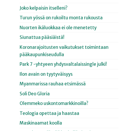
Joko kelpaisin itselleni?
Turun yössä on rukoiltu monta rukousta
Nuorten ikäluokkaa ei ole menetetty
Siunattua pääsiäistä!
Koronarajoitusten vaikutukset toimintaan
pääkaupunkiseudulla
Park 7 -yhtyeen yhdysvaltalaissingle julki!
Ilon avain on tyytyväisyys
Myanmarissa rauhaa etsimässä
Soli Deo Gloria
Olemmeko uskontomarkkinoilla?
Teologia opettaa ja haastaa
Maskinaamat koolla