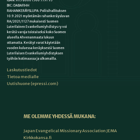
IBAN: FI13 8000 1500 7791 95
BIC: DABAFIHH
RAHANKERÄYSLUPA: Poliisihallituksen
10.9.2021 myöntämän rahankeräysluvan
RA/2021/1127 mukaisesti Suomen
Luterilainen Evankeliumiyhdistys ry voi
kerätä varoja toistaiseksi koko Suomen
alueella Ahvenanmaata lukuun
ottamatta. Kerätyt varat käytetään
vuoden kuluessa keräyksestä Suomen
Luterilaisen Evankeliumiyhdistyksen
työhön kotimaassa ja ulkomailla.
Laskutustiedot
Tietoa medialle
Uutishuone (epressi.com)
ME OLEMME YHDESSÄ MUKANA:
Japan Evangelical Missionary Association JEMA
Kirkkokansa.fi