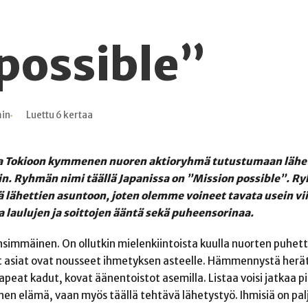
possible”
min
Luettu 6 kertaa
sta Tokioon kymmenen nuoren aktioryhmä tutustumaan läh
in. Ryhmän nimi täällä Japanissa on ”Mission possible”. R
lähettien asuntoon, joten olemme voineet tavata usein vi
 laulujen ja soittojen ääntä sekä puheensorinaa.
nsimmäinen. On ollutkin mielenkiintoista kuulla nuorten puhet
t asiat ovat nousseet ihmetyksen asteelle. Hämmennystä her
eat kadut, kovat äänentoistot asemilla. Listaa voisi jatkaa pi
en elämä, vaan myös täällä tehtävä lähetystyö. Ihmisiä on pal