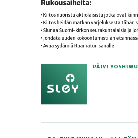
Rukousaiheita:
• Kiitos nuorista aktiolaisista jotka ovat ki
• Kiitos heidän matkan varjeluksesta tähän
• Siunaa Suomi-kirkon seurakuntalaisia ja joh
• Johdata uuden kokoontumistilan etsinnäss
• Avaa sydämiä Raamatun sanalle
PÄIVI YOSHIM