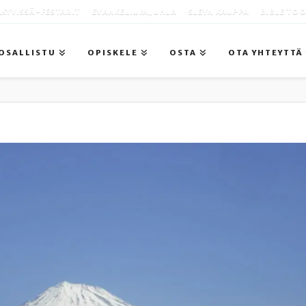
KYVISSÄ -FESTARIT
EVANKELIUMIJUHLA
SLEYN KAUPPA
BIBLE TO
OSALLISTU
OPISKELE
OSTA
OTA YHTEYTTÄ