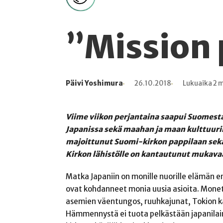
”Mission 
Päivi Yoshimura
26.10.2018
Lukuaika 2 
Kirjoittaja
Julkaistu
Lukuaika
Lukukertoja
Viime viikon perjantaina saapui Suome
Japanissa sekä maahan ja maan kulttuuri
majoittunut Suomi-kirkon pappilaan sekä 
Kirkon lähistölle on kantautunut mukavaa
Matka Japaniin on monille nuorille elämän e
ovat kohdanneet monia uusia asioita. Mone
asemien väentungos, ruuhkajunat, Tokion kap
Hämmennystä ei tuota pelkästään japanilain