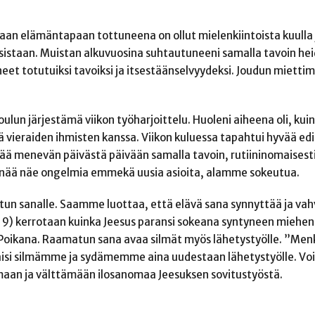
aan elämäntapaan tottuneena on ollut mielenkiintoista kuulla 
istaan. Muistan alkuvuosina suhtautuneeni samalla tavoin heid
neet totutuiksi tavoiksi ja itsestäänselvyydeksi. Joudun mietti
ulun järjestämä viikon työharjoittelu. Huoleni aiheena oli, kui
 vieraiden ihmisten kanssa. Viikon kuluessa tapahtui hyvää ed
ä menevän päivästä päivään samalla tavoin, rutiininomaisesti.
 enää näe ongelmia emmekä uusia asioita, alamme sokeutua.
un sanalle. Saamme luottaa, että elävä sana synnyttää ja vah
 9) kerrotaan kuinka Jeesus paransi sokeana syntyneen miehen.
Poikana. Raamatun sana avaa silmät myös lähetystyölle. ”Men
aisi silmämme ja sydämemme aina uudestaan lähetystyölle. V
emaan ja välttämään ilosanomaa Jeesuksen sovitustyöstä.