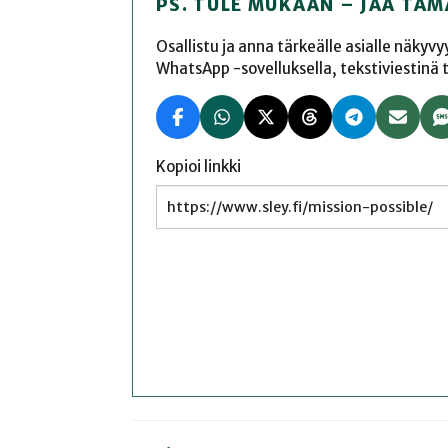
PS. TULE MUKAAN – JAA TÄM
Osallistu ja anna tärkeälle asialle näkyv
WhatsApp -sovelluksella, tekstiviestinä tai
Kopioi linkki