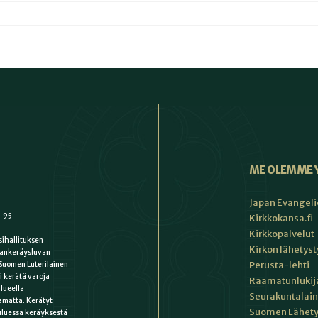
ME OLEMME 
Japan Evangeli
1 95
Kirkkokansa.fi
Kirkkopalvelut
ihallituksen
Kirkon lähetys
ankeräysluvan
Perusta-lehti
Suomen Luterilainen
i kerätä varoja
Raamatunlukija
lueella
Seurakuntalain
matta. Kerätyt
Suomen Lähety
uluessa keräyksestä