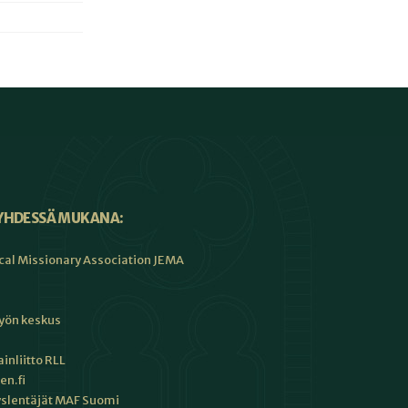
YHDESSÄ MUKANA:
cal Missionary Association JEMA
työn keskus
inliitto RLL
en.fi
slentäjät MAF Suomi