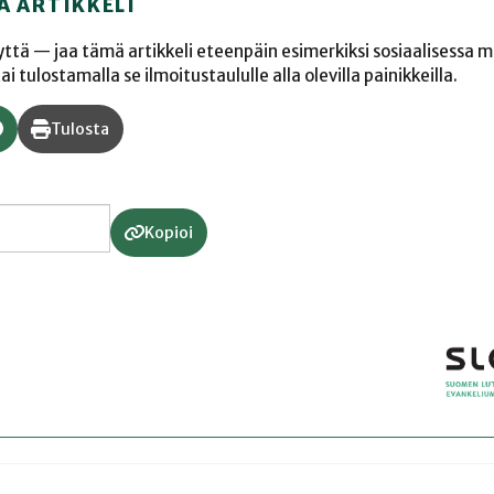
Ä ARTIKKELI
yyttä — jaa tämä artikkeli eteenpäin esimerkiksi sosiaalisessa 
 tulostamalla se ilmoitustaululle alla olevilla painikkeilla.
Tulosta
Kopioi