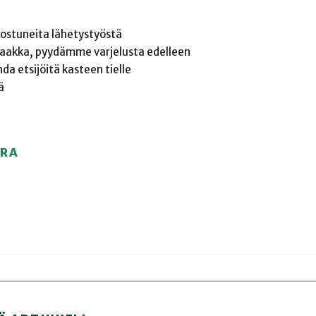
innostuneita lähetystyöstä
 saakka, pyydämme varjelusta edelleen
da etsijöitä kasteen tielle
ä
URA