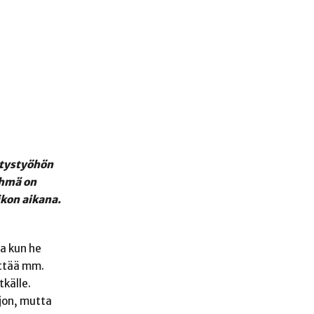
etystyöhön
yhmä on
ikon aikana.
ta kun he
ättää mm.
tkälle.
jon, mutta