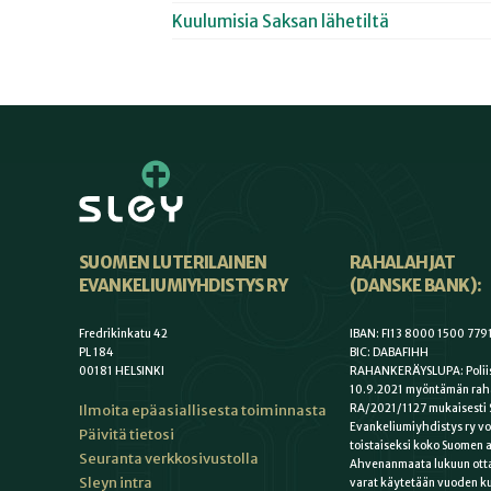
Kuulumisia Saksan lähetiltä
SUOMEN LUTERILAINEN
RAHALAHJAT
EVANKELIUMIYHDISTYS RY
(DANSKE BANK):
Fredrikinkatu 42
IBAN: FI13 8000 1500 779
PL 184
BIC: DABAFIHH
00181 HELSINKI
RAHANKERÄYSLUPA: Poliis
10.9.2021 myöntämän rah
Ilmoita epäasiallisesta toiminnasta
RA/2021/1127 mukaisesti 
Evankeliumiyhdistys ry vo
Päivitä tietosi
toistaiseksi koko Suomen a
Seuranta verkkosivustolla
Ahvenanmaata lukuun otta
Sleyn intra
varat käytetään vuoden k