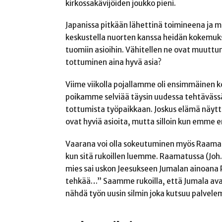
kirkossakävijöiden joukko pieni.
Japanissa pitkään lähettinä toimineena ja m
keskustella nuorten kanssa heidän kokemuks
tuomiin asioihin. Vähitellen ne ovat muuttu
tottuminen aina hyvä asia?
Viime viikolla pojallamme oli ensimmäinen ko
poikamme selviää täysin uudessa tehtävässä
tottumista työpaikkaan. Joskus elämä näyttä
ovat hyviä asioita, mutta silloin kun emme
Vaarana voi olla sokeutuminen myös Raamat
kun sitä rukoillen luemme. Raamatussa (Joh.
mies sai uskon Jeesukseen Jumalan ainoana 
tehkää…” Saamme rukoilla, että Jumala av
nähdä työn uusin silmin joka kutsuu palvel