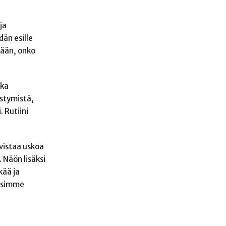
ja
än esille
mään, onko
nka
istymistä,
 Rutiini
vistaa uskoa
 Näön lisäksi
kää ja
oisimme