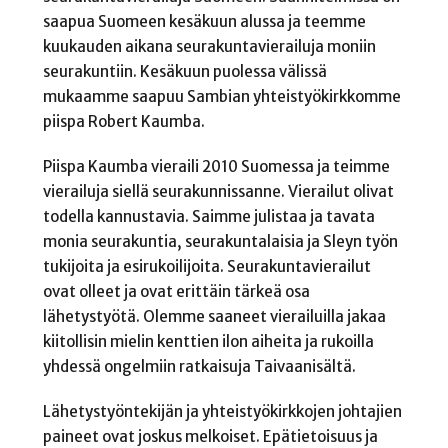
saapua Suomeen kesäkuun alussa ja teemme
kuukauden aikana seurakuntavierailuja moniin
seurakuntiin. Kesäkuun puolessa välissä
mukaamme saapuu Sambian yhteistyökirkkomme
piispa Robert Kaumba.
Piispa Kaumba vieraili 2010 Suomessa ja teimme
vierailuja siellä seurakunnissanne. Vierailut olivat
todella kannustavia. Saimme julistaa ja tavata
monia seurakuntia, seurakuntalaisia ja Sleyn työn
tukijoita ja esirukoilijoita. Seurakuntavierailut
ovat olleet ja ovat erittäin tärkeä osa
lähetystyötä. Olemme saaneet vierailuilla jakaa
kiitollisin mielin kenttien ilon aiheita ja rukoilla
yhdessä ongelmiin ratkaisuja Taivaanisältä.
Lähetystyöntekijän ja yhteistyökirkkojen johtajien
paineet ovat joskus melkoiset. Epätietoisuus ja