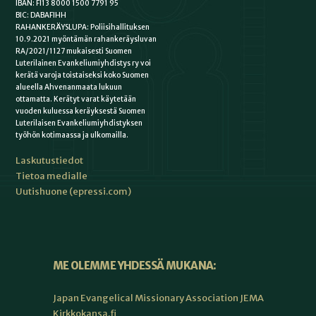
IBAN: FI13 8000 1500 7791 95
BIC: DABAFIHH
RAHANKERÄYSLUPA: Poliisihallituksen
10.9.2021 myöntämän rahankeräysluvan
RA/2021/1127 mukaisesti Suomen
Luterilainen Evankeliumiyhdistys ry voi
kerätä varoja toistaiseksi koko Suomen
alueella Ahvenanmaata lukuun
ottamatta. Kerätyt varat käytetään
vuoden kuluessa keräyksestä Suomen
Luterilaisen Evankeliumiyhdistyksen
työhön kotimaassa ja ulkomailla.
Laskutustiedot
Tietoa medialle
Uutishuone (epressi.com)
ME OLEMME YHDESSÄ MUKANA:
Japan Evangelical Missionary Association JEMA
Kirkkokansa.fi