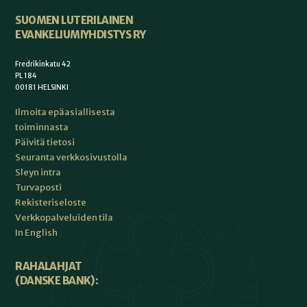
SUOMEN LUTERILAINEN
EVANKELIUMIYHDISTYS RY
Fredrikinkatu 42
PL 184
00181 HELSINKI
Ilmoita epäasiallisesta
toiminnasta
Päivitä tietosi
Seuranta verkkosivustolla
Sleyn intra
Turvaposti
Rekisteriseloste
Verkkopalveluiden tila
In English
RAHALAHJAT
(DANSKE BANK):