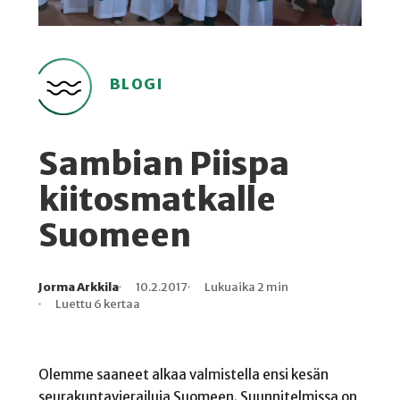
BLOGI
Sambian Piispa
kiitosmatkalle
Suomeen
Jorma Arkkila
10.2.2017
Lukuaika 2 min
Kirjoittaja
Julkaistu
Lukuaika
Lukukertoja
Luettu 6 kertaa
Olemme saaneet alkaa valmistella ensi kesän
seurakuntavierailuja Suomeen. Suunnitelmissa on