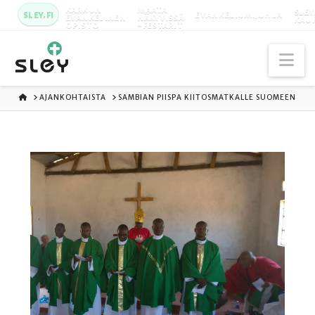
KARKUN
MAATA
SLEY
SLEY.FI
EVANKELIUMIJUHLA
EVANKELINEN
NÄKYVISSÄ
KAU
OPISTO
-FESTARIT
Na
ETUSIVU
AJANKOHTAISTA
SAMBIAN PIISPA KIITOSMATKALLE SUOMEEN