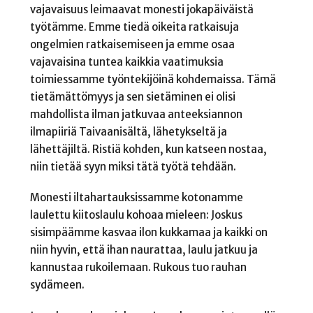
vajavaisuus leimaavat monesti jokapäiväistä
työtämme. Emme tiedä oikeita ratkaisuja
ongelmien ratkaisemiseen ja emme osaa
vajavaisina tuntea kaikkia vaatimuksia
toimiessamme työntekijöinä kohdemaissa. Tämä
tietämättömyys ja sen sietäminen ei olisi
mahdollista ilman jatkuvaa anteeksiannon
ilmapiiriä Taivaanisältä, lähetykseltä ja
lähettäjiltä. Ristiä kohden, kun katseen nostaa,
niin tietää syyn miksi tätä työtä tehdään.
Monesti iltahartauksissamme kotonamme
laulettu kiitoslaulu kohoaa mieleen: Joskus
sisimpäämme kasvaa ilon kukkamaa ja kaikki on
niin hyvin, että ihan naurattaa, laulu jatkuu ja
kannustaa rukoilemaan. Rukous tuo rauhan
sydämeen.