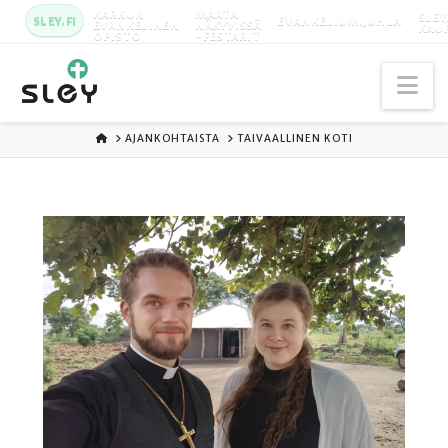
KARKUN
MAATA
SLEY
SLEY.FI
EVANKELIUMIJUHLA
EVANKELINEN
NÄKYVISSÄ
KAU
OPISTO
-FESTARIT
Na
ETUSIVU
AJANKOHTAISTA
TAIVAALLINEN KOTI