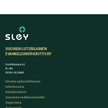
SUOMEN LUTERILAINEN
EVANKELIUMIYHDISTYS RY
Fredrikinkatu 42
PL 184
00181 HELSINKI
Ilmoita epäasiallisesta
toiminnasta
Päivitä tietosi
Seuranta verkkosivustolla
Sleyn intra
Turvaposti