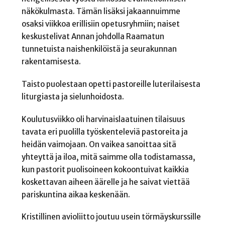
näkökulmasta. Tämän lisäksi jakaannuimme
osaksi viikkoa erillisiin opetusryhmiin; naiset
keskustelivat Annan johdolla Raamatun
tunnetuista naishenkilöistä ja seurakunnan
rakentamisesta.
Taisto puolestaan opetti pastoreille luterilaisesta
liturgiasta ja sielunhoidosta.
Koulutusviikko oli harvinaislaatuinen tilaisuus
tavata eri puolilla työskenteleviä pastoreita ja
heidän vaimojaan. On vaikea sanoittaa sitä
yhteyttä ja iloa, mitä saimme olla todistamassa,
kun pastorit puolisoineen kokoontuivat kaikkia
koskettavan aiheen äärelle ja he saivat viettää
pariskuntina aikaa keskenään.
Kristillinen avioliitto joutuu usein törmäyskurssille