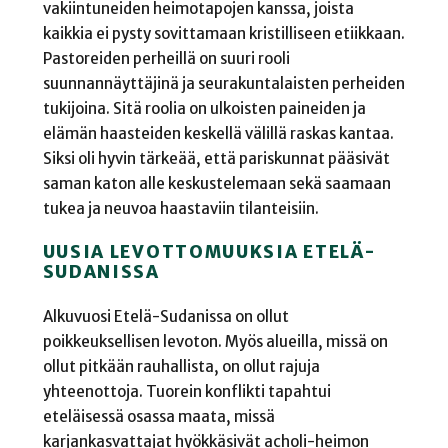
vakiintuneiden heimotapojen kanssa, joista
kaikkia ei pysty sovittamaan kristilliseen etiikkaan.
Pastoreiden perheillä on suuri rooli
suunnannäyttäjinä ja seurakuntalaisten perheiden
tukijoina. Sitä roolia on ulkoisten paineiden ja
elämän haasteiden keskellä välillä raskas kantaa.
Siksi oli hyvin tärkeää, että pariskunnat pääsivät
saman katon alle keskustelemaan sekä saamaan
tukea ja neuvoa haastaviin tilanteisiin.
UUSIA LEVOTTOMUUKSIA ETELÄ-
SUDANISSA
Alkuvuosi Etelä-Sudanissa on ollut
poikkeuksellisen levoton. Myös alueilla, missä on
ollut pitkään rauhallista, on ollut rajuja
yhteenottoja. Tuorein konflikti tapahtui
eteläisessä osassa maata, missä
karjankasvattajat hyökkäsivät acholi-heimon