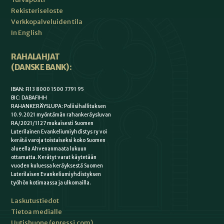
Rekisteriseloste
Verkkopalveluiden tila
In English
RAHALAHJAT
(DANSKE BANK):
IBAN: FI13 8000 1500 7791 95
BIC: DABAFIHH
RAHANKERÄYSLUPA: Poliisihallituksen
10.9.2021 myöntämän rahankeräysluvan
RA/2021/1127 mukaisesti Suomen
Luterilainen Evankeliumiyhdistys ry voi
kerätä varoja toistaiseksi koko Suomen
alueella Ahvenanmaata lukuun
ottamatta. Kerätyt varat käytetään
vuoden kuluessa keräyksestä Suomen
Luterilaisen Evankeliumiyhdistyksen
työhön kotimaassa ja ulkomailla.
Laskutustiedot
Tietoa medialle
Uutishuone (epressi.com)