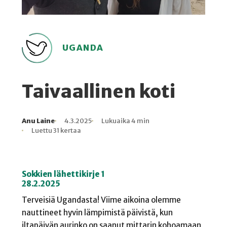
UGANDA
Taivaallinen koti
Anu Laine
4.3.2025
Lukuaika 4 min
Kirjoittaja
Julkaistu
Lukuaika
Lukukertoja
Luettu 31 kertaa
Sokkien lähettikirje 1
28.2.2025
Terveisiä Ugandasta! Viime aikoina olemme
nauttineet hyvin lämpimistä päivistä, kun
iltapäivän aurinko on saanut mittarin kohoamaan