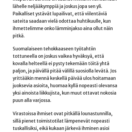
lähelle neljääkymppiä ja joskus jopa sen yli.
Paikalliset ystävät lupailivat, että viilentäviä
sateita saadaan vielä odottaa huhtikuulle, kun
ihmettelimme onko lämminjakso aina ollut näin
pitkä.
Suomalaiseen tehokkaaseen työtahtiin
tottuneella on joskus vaikea hyväksyä, että
kovalla helteellä ei pysty tekemään töitä yhtä
paljon, ja päivällä pitää välillä suosiolla levätä. Jos
yrittääkin mennä keskellä päivää ulos hoitamaan
juoksevia asioita, huomaa kyllä nopeasti olevansa
yksi ainoista liikkujista, kun muut ottavat nokosia
puun alla varjossa.
Virastoissa ihmiset ovat pitkällä lounastunnilla,
sillä pienet toimistotilat lämpenevät nopeasti
tuskallisiksi, eikä kukaan järkevä ihminen asioi