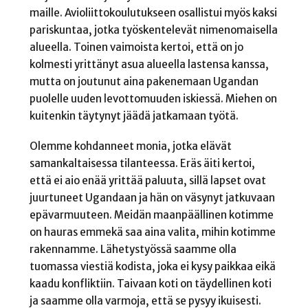
maille. Avioliittokoulutukseen osallistui myös kaksi
pariskuntaa, jotka työskentelevät nimenomaisella
alueella. Toinen vaimoista kertoi, että on jo
kolmesti yrittänyt asua alueella lastensa kanssa,
mutta on joutunut aina pakenemaan Ugandan
puolelle uuden levottomuuden iskiessä. Miehen on
kuitenkin täytynyt jäädä jatkamaan työtä.
Olemme kohdanneet monia, jotka elävät
samankaltaisessa tilanteessa. Eräs äiti kertoi,
että ei aio enää yrittää paluuta, sillä lapset ovat
juurtuneet Ugandaan ja hän on väsynyt jatkuvaan
epävarmuuteen. Meidän maanpäällinen kotimme
on hauras emmekä saa aina valita, mihin kotimme
rakennamme. Lähetystyössä saamme olla
tuomassa viestiä kodista, joka ei kysy paikkaa eikä
kaadu konfliktiin. Taivaan koti on täydellinen koti
ja saamme olla varmoja, että se pysyy ikuisesti.