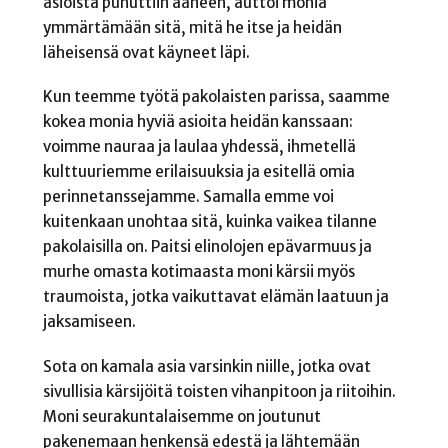
asioista puhuttiin ääneen, auttoi monia
ymmärtämään sitä, mitä he itse ja heidän
läheisensä ovat käyneet läpi.
Kun teemme työtä pakolaisten parissa, saamme
kokea monia hyviä asioita heidän kanssaan:
voimme nauraa ja laulaa yhdessä, ihmetellä
kulttuuriemme erilaisuuksia ja esitellä omia
perinnetanssejamme. Samalla emme voi
kuitenkaan unohtaa sitä, kuinka vaikea tilanne
pakolaisilla on. Paitsi elinolojen epävarmuus ja
murhe omasta kotimaasta moni kärsii myös
traumoista, jotka vaikuttavat elämän laatuun ja
jaksamiseen.
Sota on kamala asia varsinkin niille, jotka ovat
sivullisia kärsijöitä toisten vihanpitoon ja riitoihin.
Moni seurakuntalaisemme on joutunut
pakenemaan henkensä edestä ja lähtemään