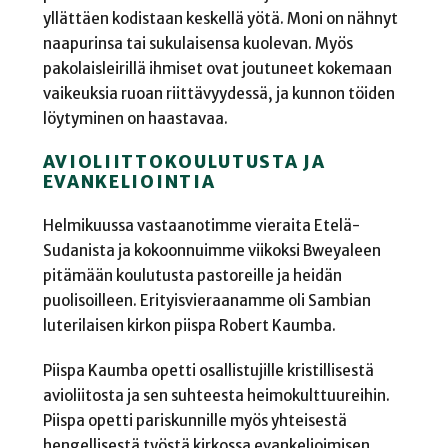
yllättäen kodistaan keskellä yötä. Moni on nähnyt
naapurinsa tai sukulaisensa kuolevan. Myös
pakolaisleirillä ihmiset ovat joutuneet kokemaan
vaikeuksia ruoan riittävyydessä, ja kunnon töiden
löytyminen on haastavaa.
AVIOLIITTOKOULUTUSTA JA
EVANKELIOINTIA
Helmikuussa vastaanotimme vieraita Etelä-
Sudanista ja kokoonnuimme viikoksi Bweyaleen
pitämään koulutusta pastoreille ja heidän
puolisoilleen. Erityisvieraanamme oli Sambian
luterilaisen kirkon piispa Robert Kaumba.
Piispa Kaumba opetti osallistujille kristillisestä
avioliitosta ja sen suhteesta heimokulttuureihin.
Piispa opetti pariskunnille myös yhteisestä
hengellisestä työstä kirkossa evankelioimisen