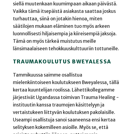
siellä muutenkaan kuumimpaan aikaan päivästä.
Vaikka tämä itsepäistä asiakasta saattaa joskus
turhauttaa, siinä on jotakin hienoa, miten
säätilojen mukaan eläminen tuo myös arkeen
luonnollisesti hiljaisempia ja kiireisempiä jaksoja.
Tämä on myös tärkeä muistutus meille
länsimaalaiseen tehokkuuskulttuuriin tottuneille.
TRAUMAKOULUTUS BWEYALESSA
Tammikuussa saimme osallistua
mielenkiintoiseen koulutukseen Bweyalessa, tällä
kertaa kuuntelijan roolissa. Lähettikollegamme
järjestivät Ugandassa toimivan Trauma Healing -
instituutin kanssa traumojen käsittelyyn ja
vertaistukeen liittyvän koulutuksen pakolaisille.
Useampi osallistuja sanoi saaneensa ensi kertaa
selityksen kokemilleen asioille. Myös se, että