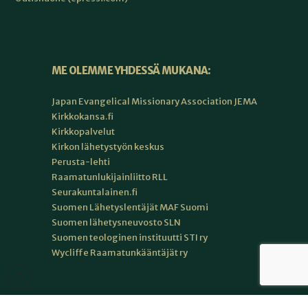
ME OLEMME YHDESSÄ MUKANA:
Japan Evangelical Missionary Association JEMA
Kirkkokansa.fi
Kirkkopalvelut
Kirkon lähetystyön keskus
Perusta-lehti
Raamatunlukijainliitto RLL
Seurakuntalainen.fi
Suomen Lähetyslentäjät MAF Suomi
Suomen lähetysneuvosto SLN
Suomen teologinen instituutti STI ry
Wycliffe Raamatunkääntäjät ry