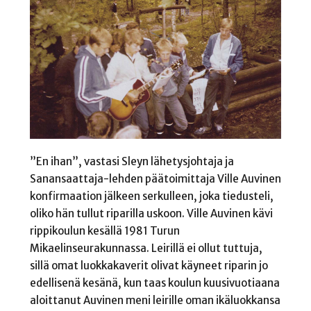
”En ihan”, vastasi Sleyn lähetysjohtaja ja
Sanansaattaja-lehden päätoimittaja Ville Auvinen
konfirmaation jälkeen serkulleen, joka tiedusteli,
oliko hän tullut riparilla uskoon. Ville Auvinen kävi
rippikoulun kesällä 1981 Turun
Mikaelinseurakunnassa. Leirillä ei ollut tuttuja,
sillä omat luokkakaverit olivat käyneet riparin jo
edellisenä kesänä, kun taas koulun kuusivuotiaana
aloittanut Auvinen meni leirille oman ikäluokkansa