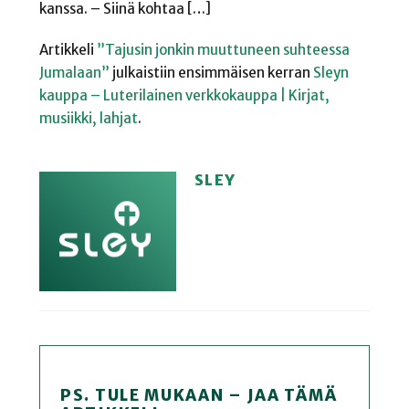
kanssa. – Siinä kohtaa […]
Artikkeli
”Tajusin jonkin muuttuneen suhteessa
Jumalaan”
julkaistiin ensimmäisen kerran
Sleyn
kauppa – Luterilainen verkkokauppa | Kirjat,
musiikki, lahjat
.
SLEY
PS. TULE MUKAAN – JAA TÄMÄ