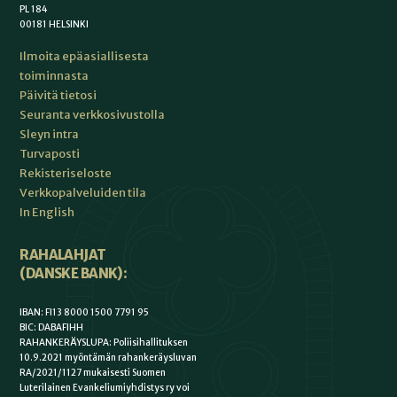
PL 184
00181 HELSINKI
Ilmoita epäasiallisesta
toiminnasta
Päivitä tietosi
Seuranta verkkosivustolla
Sleyn intra
Turvaposti
Rekisteriseloste
Verkkopalveluiden tila
In English
RAHALAHJAT
(DANSKE BANK):
IBAN: FI13 8000 1500 7791 95
BIC: DABAFIHH
RAHANKERÄYSLUPA: Poliisihallituksen
10.9.2021 myöntämän rahankeräysluvan
RA/2021/1127 mukaisesti Suomen
Luterilainen Evankeliumiyhdistys ry voi