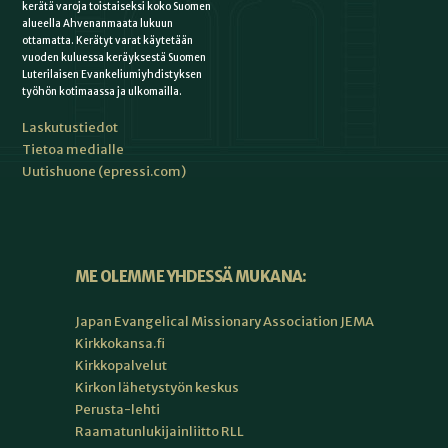
kerätä varoja toistaiseksi koko Suomen
alueella Ahvenanmaata lukuun
ottamatta. Kerätyt varat käytetään
vuoden kuluessa keräyksestä Suomen
Luterilaisen Evankeliumiyhdistyksen
työhön kotimaassa ja ulkomailla.
Laskutustiedot
Tietoa medialle
Uutishuone (epressi.com)
ME OLEMME YHDESSÄ MUKANA:
Japan Evangelical Missionary Association JEMA
Kirkkokansa.fi
Kirkkopalvelut
Kirkon lähetystyön keskus
Perusta-lehti
Raamatunlukijainliitto RLL