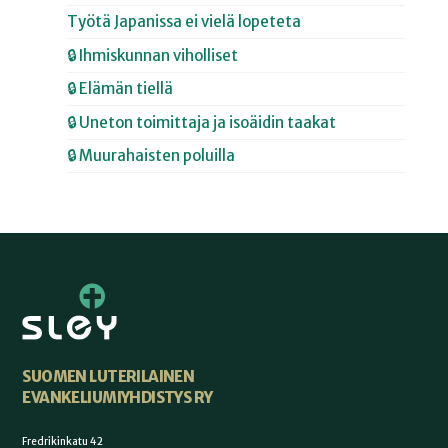
Työtä Japanissa ei vielä lopeteta
🔒 Ihmiskunnan viholliset
🔒 Elämän tiellä
🔒 Uneton toimittaja ja isoäidin taakat
🔒 Muurahaisten poluilla
SUOMEN LUTERILAINEN
EVANKELIUMIYHDISTYS RY
Fredrikinkatu 42