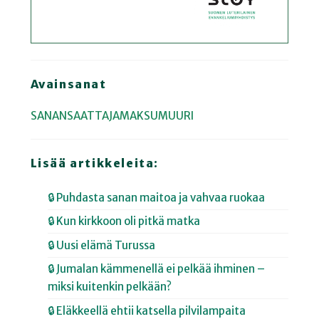
Avainsanat
SANANSAATTAJAMAKSUMUURI
Lisää artikkeleita:
🔒 Puhdasta sanan maitoa ja vahvaa ruokaa
🔒 Kun kirkkoon oli pitkä matka
🔒 Uusi elämä Turussa
🔒 Jumalan kämmenellä ei pelkää ihminen –
miksi kuitenkin pelkään?
🔒 Eläkkeellä ehtii katsella pilvilampaita