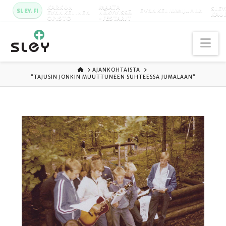
KARKUN
MAATA
SLEY
SLEY.FI
EVANKELIUMIJUHLA
EVANKELINEN
NÄKYVISSÄ
KAU
OPISTO
-FESTARIT
Na
ETUSIVU
AJANKOHTAISTA
”TAJUSIN JONKIN MUUTTUNEEN SUHTEESSA JUMALAAN”