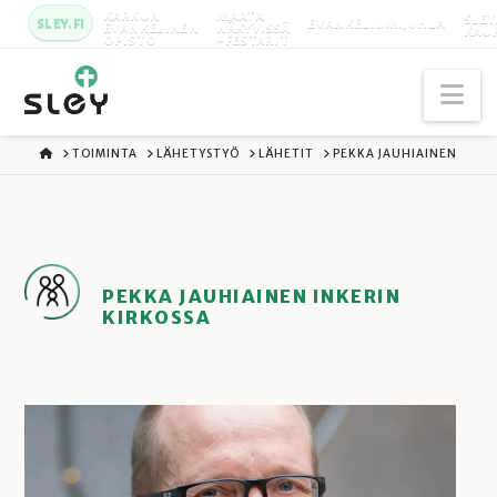
KARKUN
MAATA
SLEY
SLEY.FI
EVANKELIUMIJUHLA
EVANKELINEN
NÄKYVISSÄ
KAU
OPISTO
-FESTARIT
Na
ETUSIVU
TOIMINTA
LÄHETYSTYÖ
LÄHETIT
PEKKA JAUHIAINEN
PEKKA JAUHIAINEN INKERIN
KIRKOSSA