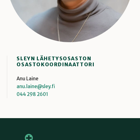
SLEYN LÄHETYSOSASTON
OSASTOKOORDINAATTORI
Anu Laine
anu.laine@sley.fi
044 298 2601