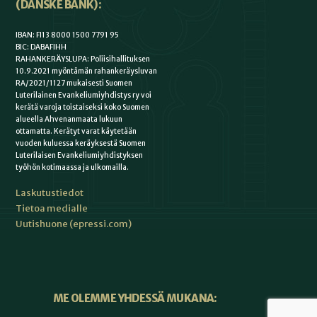
(DANSKE BANK):
IBAN: FI13 8000 1500 7791 95
BIC: DABAFIHH
RAHANKERÄYSLUPA: Poliisihallituksen
10.9.2021 myöntämän rahankeräysluvan
RA/2021/1127 mukaisesti Suomen
Luterilainen Evankeliumiyhdistys ry voi
kerätä varoja toistaiseksi koko Suomen
alueella Ahvenanmaata lukuun
ottamatta. Kerätyt varat käytetään
vuoden kuluessa keräyksestä Suomen
Luterilaisen Evankeliumiyhdistyksen
työhön kotimaassa ja ulkomailla.
Laskutustiedot
Tietoa medialle
Uutishuone (epressi.com)
ME OLEMME YHDESSÄ MUKANA: