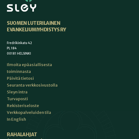
SUOMEN LUTERILAINEN
EVANKELIUMIYHDISTYS RY
Fredrikinkatu 42
PL 184
00181 HELSINKI
Ilmoita epäasiallisesta
toiminnasta
Päivitä tietosi
Seuranta verkkosivustolla
Sleyn intra
Turvaposti
Rekisteriseloste
Verkkopalveluiden tila
In English
RAHALAHJAT