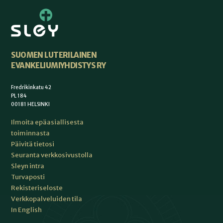
SUOMEN LUTERILAINEN
EVANKELIUMIYHDISTYS RY
Fredrikinkatu 42
PL 184
00181 HELSINKI
Ilmoita epäasiallisesta
toiminnasta
Päivitä tietosi
Seuranta verkkosivustolla
Sleyn intra
Turvaposti
Rekisteriseloste
Verkkopalveluiden tila
In English