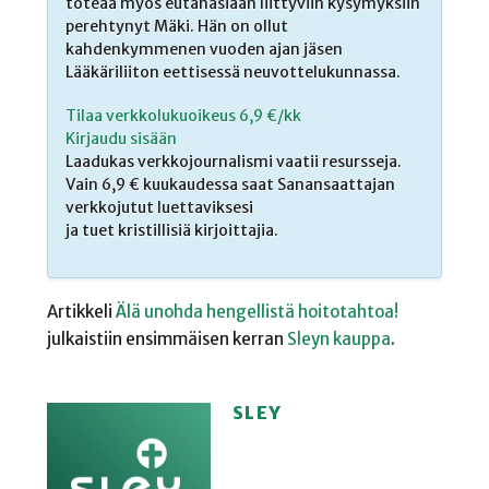
toteaa myös eutanasiaan liittyviin kysymyksiin
perehtynyt Mäki. Hän on ollut
kahdenkymmenen vuoden ajan jäsen
Lääkäriliiton eettisessä neuvottelukunnassa.
Tilaa verkkolukuoikeus 6,9 €/kk
Kirjaudu sisään
Laadukas verkkojournalismi vaatii resursseja.
Vain 6,9 € kuukaudessa saat Sanansaattajan
verkkojutut luettaviksesi
ja tuet kristillisiä kirjoittajia.
Artikkeli
Älä unohda hengellistä hoitotahtoa!
julkaistiin ensimmäisen kerran
Sleyn kauppa
.
SLEY