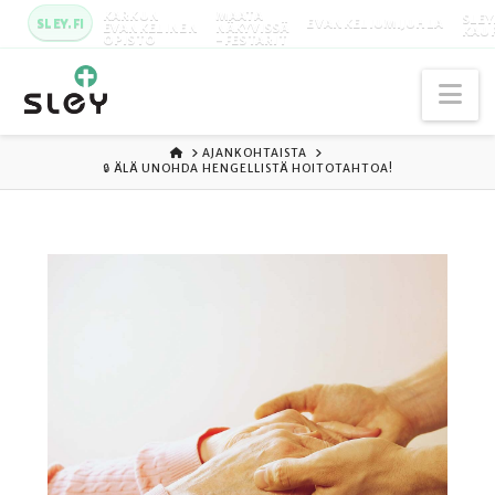
KARKUN
MAATA
SLEY
SLEY.FI
EVANKELIUMIJUHLA
EVANKELINEN
NÄKYVISSÄ
KAU
OPISTO
-FESTARIT
Na
ETUSIVU
AJANKOHTAISTA
🔒 ÄLÄ UNOHDA HENGELLISTÄ HOITOTAHTOA!