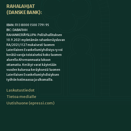
RAHALAHJAT
(DANSKE BANK):
IBAN: FI13 8000 1500 7791 95
BIC: DABAFIHH
RAHANKERÄYSLUPA: Poliisihallituksen
10.9.2021 myöntämän rahankeräysluvan
RA/2021/1127 mukaisesti Suomen
Luterilainen Evankeliumiyhdistys ry voi
kerätä varoja toistaiseksi koko Suomen
alueella Ahvenanmaata lukuun
ottamatta. Kerätyt varat käytetään
vuoden kuluessa keräyksestä Suomen
Luterilaisen Evankeliumiyhdistyksen
työhön kotimaassa ja ulkomailla.
Laskutustiedot
Tietoa medialle
Uutishuone (epressi.com)