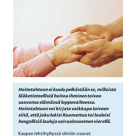
Hoitotahtoon ei kuulu pelkästään se, millaista
lääketieteellistä hoitoa ihminen toivoo
saavansa elämänsä loppuvaiheessa.
Hoitotahtoon voi kirjata vaikkapa toiveen
siitä, että joku lukisi Raamattua tai laulaisi
hengellisiä lauluja sairaalavuoteen vierellä.
Kaupan lehtihyllyssä silmiin osuvat