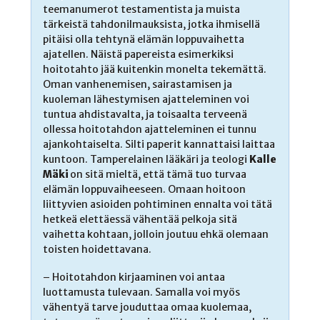
teemanumerot testamentista ja muista
tärkeistä tahdonilmauksista, jotka ihmisellä
pitäisi olla tehtynä elämän loppuvaihetta
ajatellen. Näistä papereista esimerkiksi
hoitotahto jää kuitenkin monelta tekemättä.
Oman vanhenemisen, sairastamisen ja
kuoleman lähestymisen ajatteleminen voi
tuntua ahdistavalta, ja toisaalta terveenä
ollessa hoitotahdon ajatteleminen ei tunnu
ajankohtaiselta. Silti paperit kannattaisi laittaa
kuntoon. Tamperelainen lääkäri ja teologi
Kalle
Mäki
on sitä mieltä, että tämä tuo turvaa
elämän loppuvaiheeseen. Omaan hoitoon
liittyvien asioiden pohtiminen ennalta voi tätä
hetkeä elettäessä vähentää pelkoja sitä
vaihetta kohtaan, jolloin joutuu ehkä olemaan
toisten hoidettavana.
– Hoitotahdon kirjaaminen voi antaa
luottamusta tulevaan. Samalla voi myös
vähentyä tarve jouduttaa omaa kuolemaa,