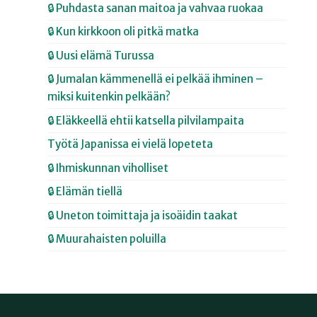
🔒 Puhdasta sanan maitoa ja vahvaa ruokaa
🔒 Kun kirkkoon oli pitkä matka
🔒 Uusi elämä Turussa
🔒 Jumalan kämmenellä ei pelkää ihminen –
miksi kuitenkin pelkään?
🔒 Eläkkeellä ehtii katsella pilvilampaita
Työtä Japanissa ei vielä lopeteta
🔒 Ihmiskunnan viholliset
🔒 Elämän tiellä
🔒 Uneton toimittaja ja isoäidin taakat
🔒 Muurahaisten poluilla