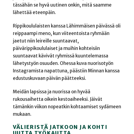
tässähän se hyvä uutinen onkin, mitä saamme
lähettää eteenpäin.
Rippikoululaisten kanssa Lähimmäisen päivässä oli
reippaampi meno, kun viiteentoista ryhmään
jaetut niin leireille suuntaavat,
päivärippikoululaiset ja muihin kohteisiin
suuntaavat kävivät ryhmissä kuuntelemassa
lähetystyön osuuden. Ohessa kuva nuorisotyön
Instagramista napattuna, päästiin Minnan kanssa
edustuskuvaan päivän päätteeksi.
Meidän lapsissa ja nuorissa on hyvää
rukousaihetta oikein kestoaiheeksi. Jäivät
tämänkin viikon nopeatkin kohtaamiset sydämeen
mukaan.
VÄLIERISTÄ JATKOON JA KOHTI
UUTTA TYÖKAUTTA