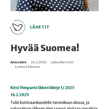
LÄHETIT
Hyvää Suomea!
Anu Laine
24.2.2025
Lukuaika 5 min
Kirjoittaja
Julkaistu
Lukuaika
Lukukertoja
Luettu 45 kertaa
Kirsi Vimparin lähettikirje 1/ 2025
16.2.2025
Tulin kotimaankaudelle tammikuun alussa, ja
paluujakson jälkeen olen saanut aloittaa vierailuja