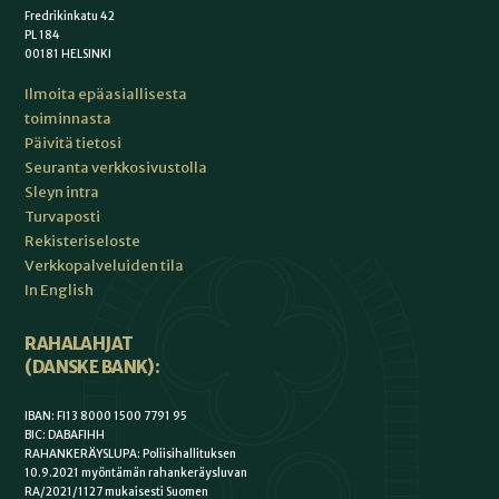
Fredrikinkatu 42
PL 184
00181 HELSINKI
Ilmoita epäasiallisesta
toiminnasta
Päivitä tietosi
Seuranta verkkosivustolla
Sleyn intra
Turvaposti
Rekisteriseloste
Verkkopalveluiden tila
In English
RAHALAHJAT
(DANSKE BANK):
IBAN: FI13 8000 1500 7791 95
BIC: DABAFIHH
RAHANKERÄYSLUPA: Poliisihallituksen
10.9.2021 myöntämän rahankeräysluvan
RA/2021/1127 mukaisesti Suomen