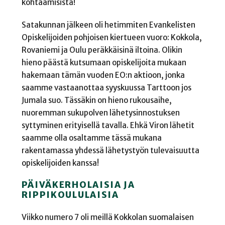
kohtaamisista!
Satakunnan jälkeen oli hetimmiten Evankelisten
Opiskelijoiden pohjoisen kiertueen vuoro: Kokkola,
Rovaniemi ja Oulu peräkkäisinä iltoina. Olikin
hieno päästä kutsumaan opiskelijoita mukaan
hakemaan tämän vuoden EO:n aktioon, jonka
saamme vastaanottaa syyskuussa Tarttoon jos
Jumala suo. Tässäkin on hieno rukousaihe,
nuoremman sukupolven lähetysinnostuksen
syttyminen erityisellä tavalla. Ehkä Viron lähetit
saamme olla osaltamme tässä mukana
rakentamassa yhdessä lähetystyön tulevaisuutta
opiskelijoiden kanssa!
PÄIVÄKERHOLAISIA JA
RIPPIKOULULAISIA
Viikko numero 7 oli meillä Kokkolan suomalaisen