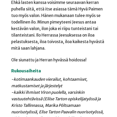
Ehkä lasten kanssa voisimme seuraavan kerran
puhella siitä, että itse asiassa tämä Hyvä Paimen
tuo myös valon. Hänen mukanaan tulee myös se
todellinen ilo. Minun pimeyteeni Jeesus antaa
kestävän valon, ilon joka ei riipu tunteistani tai
tilanteistani. Ilo Herrassa Jeesuksessa on iloa
pelastuksesta, iloa toivosta, iloa kaikesta hyvästä
mitä saan lahjana.
Ole siunattu ja Herran hyvässä hoidossa!
Rukousaiheita
-kotimaankauden vierailut, kohtaamiset,
matkustamiset ja järjestelyt
-kaikki ihmiset Viron puolella, varsinkin
vastuutehtävissä (Eliise Tarton opiskelijatyössä ja
Kristo Tallinnassa, Marika Põltsamaan
nuorisotyössä, Elise Tarton Paavalin nuorisotyössä,