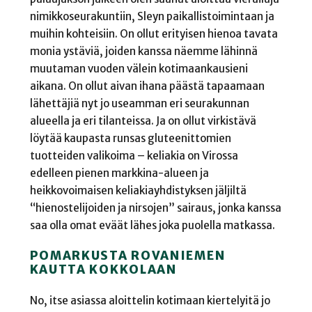
nimikkoseurakuntiin, Sleyn paikallistoimintaan ja
muihin kohteisiin. On ollut erityisen hienoa tavata
monia ystäviä, joiden kanssa näemme lähinnä
muutaman vuoden välein kotimaankausieni
aikana. On ollut aivan ihana päästä tapaamaan
lähettäjiä nyt jo useamman eri seurakunnan
alueella ja eri tilanteissa. Ja on ollut virkistävä
löytää kaupasta runsas gluteenittomien
tuotteiden valikoima – keliakia on Virossa
edelleen pienen markkina-alueen ja
heikkovoimaisen keliakiayhdistyksen jäljiltä
“hienostelijoiden ja nirsojen” sairaus, jonka kanssa
saa olla omat eväät lähes joka puolella matkassa.
POMARKUSTA ROVANIEMEN
KAUTTA KOKKOLAAN
No, itse asiassa aloittelin kotimaan kiertelyitä jo