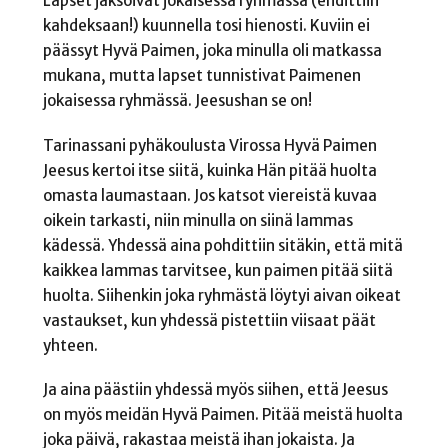
Lapset jaksoivat jokaisessa ryhmässä (ehdittiin
kahdeksaan!) kuunnella tosi hienosti. Kuviin ei
päässyt Hyvä Paimen, joka minulla oli matkassa
mukana, mutta lapset tunnistivat Paimenen
jokaisessa ryhmässä. Jeesushan se on!
Tarinassani pyhäkoulusta Virossa Hyvä Paimen
Jeesus kertoi itse siitä, kuinka Hän pitää huolta
omasta laumastaan. Jos katsot viereistä kuvaa
oikein tarkasti, niin minulla on siinä lammas
kädessä. Yhdessä aina pohdittiin sitäkin, että mitä
kaikkea lammas tarvitsee, kun paimen pitää siitä
huolta. Siihenkin joka ryhmästä löytyi aivan oikeat
vastaukset, kun yhdessä pistettiin viisaat päät
yhteen.
Ja aina päästiin yhdessä myös siihen, että Jeesus
on myös meidän Hyvä Paimen. Pitää meistä huolta
joka päivä, rakastaa meistä ihan jokaista. Ja