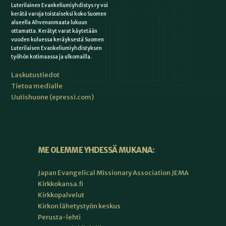
Luterilainen Evankeliumiyhdistys ry voi
kerätä varoja toistaiseksi koko Suomen
alueella Ahvenanmaata lukuun
ottamatta. Kerätyt varat käytetään
vuoden kuluessa keräyksestä Suomen
Luterilaisen Evankeliumiyhdistyksen
työhön kotimaassa ja ulkomailla.
Laskutustiedot
Tietoa medialle
Uutishuone (epressi.com)
ME OLEMME YHDESSÄ MUKANA:
Japan Evangelical Missionary Association JEMA
Kirkkokansa.fi
Kirkkopalvelut
Kirkon lähetystyön keskus
Perusta-lehti