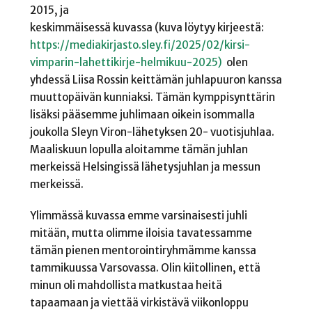
2015, ja
keskimmäisessä kuvassa (kuva löytyy kirjeestä:
https://mediakirjasto.sley.fi/2025/02/kirsi-
vimparin-lahettikirje-helmikuu-2025)
olen
yhdessä Liisa Rossin keittämän juhlapuuron kanssa
muuttopäivän kunniaksi. Tämän kymppisynttärin
lisäksi pääsemme juhlimaan oikein isommalla
joukolla Sleyn Viron-lähetyksen 20- vuotisjuhlaa.
Maaliskuun lopulla aloitamme tämän juhlan
merkeissä Helsingissä lähetysjuhlan ja messun
merkeissä.
Ylimmässä kuvassa emme varsinaisesti juhli
mitään, mutta olimme iloisia tavatessamme
tämän pienen mentorointiryhmämme kanssa
tammikuussa Varsovassa. Olin kiitollinen, että
minun oli mahdollista matkustaa heitä
tapaamaan ja viettää virkistävä viikonloppu