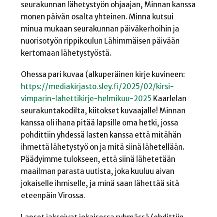
seurakunnan lähetystyön ohjaajan, Minnan kanssa
monen päivän osalta yhteinen. Minna kutsui
minua mukaan seurakunnan päiväkerhoihin ja
nuorisotyön rippikoulun Lähimmäisen päivään
kertomaan lähetystyöstä.
Ohessa pari kuvaa (alkuperäinen kirje kuvineen:
https://mediakirjasto.sley.fi/2025/02/kirsi-
vimparin-lahettikirje-helmikuu-2025
Kaarlelan
seurakuntakodilta, kiitokset kuvaajalle! Minnan
kanssa oli ihana pitää lapsille oma hetki, jossa
pohdittiin yhdessä lasten kanssa että mitähän
ihmettä lähetystyö on ja mitä siinä lähetellään.
Päädyimme tulokseen, että siinä lähetetään
maailman parasta uutista, joka kuuluu aivan
jokaiselle ihmiselle, ja minä saan lähettää sitä
eteenpäin Virossa.