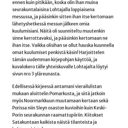
ennen kuin pitikään, koska olin ihan muina
seurakuntalaisina Lohtajalla loppiaisena
messussa, ja pääsinkin sitten ihan itse kertomaan
lähetyshetkessä messun jälkeen omia
kuulumisiani. Näitä oli suunniteltu muutenkin
sinne kerrottavaksi, ja pääsinkin kertomaan ne
ihan itse. Vaikka olisihan se ollut hauska kuunnella
omat kuulumiset penkistä käsin! Harjoittelen
tämän uudemman kirjepohjan käyttöä, ja
kuvalokero tälle yhteiskuvalle Lohtajalta löytyi
sivun nro 3 yläreunasta.
Edellisessä kirjeessä antamani vierailulistan
mukaan aloittelin Pomarkusta, ja siitä jatkoin
myös Noormarkkuun muutamaan kertaan sekä
Porissa niin Sleyn osaston kuvioihin kuin Keski-
Porin seurakunnan raamattupiiriin. Kiitokset
Satakuntaan kaikista näistä tilanteista ja