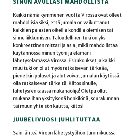
SINUN AVULLASI MAHDOLLISTA
Kaikki nämä kymmenen vuotta Virossa ovat olleet
mahdollisia siksi, että Jumala on vaikuttanut
kaikkien palasten oikeilla kohdilla olemisen tai
sinne liikkumisen. Taloudellinen tuki on yksi
konkreettinen mittari ja asia, mikä mahdollistaa
käytännössä minun työni ja elämäni
lähetyselämässä Virossa. Esirukoukset ja kaikki
muu tuki on ollut myös ratkaisevan tärkeää,
pienetkin palaset ja alut voivat Jumalan käytössä
olla ratkaisevan tärkeitä. Kiitos sinulle,
lähetysrenkaassa mukanaolija! Oletpa ollut
mukana ihan yksityisenä henkilönä, seurakunnan
tai muun yhteisön kautta, kiitos!
JUUBELIVUOSI JUHLITUTTAA
Sain lähteä Viroon lähetystyöhön tammikuussa