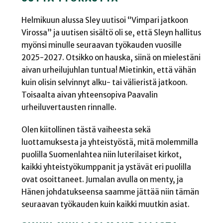
Helmikuun alussa Sley uutisoi “Vimpari jatkoon
Virossa” ja uutisen sisältö oli se, että Sleyn hallitus
myönsi minulle seuraavan työkauden vuosille
2025-2027. Otsikko on hauska, siinä on mielestäni
aivan urheilujuhlan tuntua! Mietinkin, että vähän
kuin olisin selvinnyt alku- tai välieristä jatkoon.
Toisaalta aivan yhteensopiva Paavalin
urheiluvertausten rinnalle.
Olen kiitollinen tästä vaiheesta sekä
luottamuksesta ja yhteistyöstä, mitä molemmilla
puolilla Suomenlahtea niin luterilaiset kirkot,
kaikki yhteistyökumppanit ja ystävät eri puolilla
ovat osoittaneet. Jumalan avulla on menty, ja
Hänen johdatukseensa saamme jättää niin tämän
seuraavan työkauden kuin kaikki muutkin asiat.