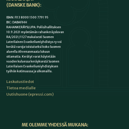
(DANSKE BANK):
IBAN: FI13 8000 1500 7791 95
BIC: DABAFIHH
RAHANKERÄYSLUPA: Poliisihallituksen
10.9.2021 myöntämän rahankeräysluvan
RA/2021/1127 mukaisesti Suomen
Luterilainen Evankeliumiyhdistys ry voi
kerätä varoja toistaiseksi koko Suomen
alueella Ahvenanmaata lukuun
ottamatta. Kerätyt varat käytetään
vuoden kuluessa keräyksestä Suomen
Luterilaisen Evankeliumiyhdistyksen
työhön kotimaassa ja ulkomailla.
Laskutustiedot
Tietoa medialle
Uutishuone (epressi.com)
ME OLEMME YHDESSÄ MUKANA: