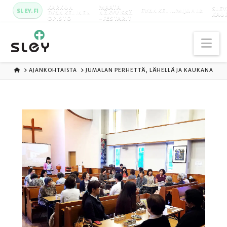
KARKUN
MAATA
SLEY
SLEY.FI
EVANKELIUMIJUHLA
EVANKELINEN
NÄKYVISSÄ
KAU
OPISTO
-FESTARIT
Na
ETUSIVU
AJANKOHTAISTA
JUMALAN PERHETTÄ, LÄHELLÄ JA KAUKANA