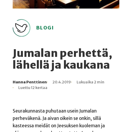
BLOGI
Jumalan perhettä,
lähellä ja kaukana
Hanna Penttinen
20.4.2019
Lukuaika 2 min
Kirjoittaja
Julkaistu
Lukuaika
Lukukertoja
Luettu 12 kertaa
Seurakunnasta puhutaan usein Jumalan
perheväkenä. Ja aivan oikein se onkin, sillä
kasteessa meidät on Jeesuksen kuoleman ja