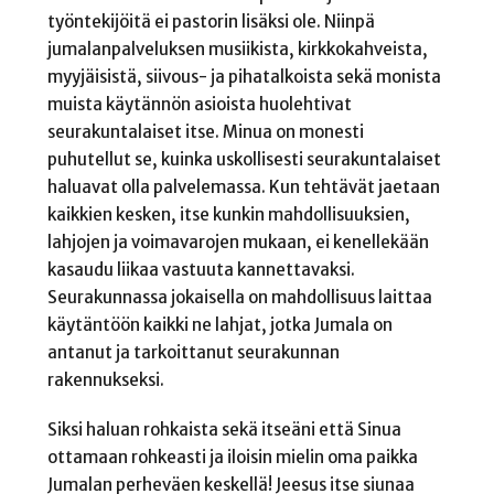
työntekijöitä ei pastorin lisäksi ole. Niinpä
jumalanpalveluksen musiikista, kirkkokahveista,
myyjäisistä, siivous- ja pihatalkoista sekä monista
muista käytännön asioista huolehtivat
seurakuntalaiset itse. Minua on monesti
puhutellut se, kuinka uskollisesti seurakuntalaiset
haluavat olla palvelemassa. Kun tehtävät jaetaan
kaikkien kesken, itse kunkin mahdollisuuksien,
lahjojen ja voimavarojen mukaan, ei kenellekään
kasaudu liikaa vastuuta kannettavaksi.
Seurakunnassa jokaisella on mahdollisuus laittaa
käytäntöön kaikki ne lahjat, jotka Jumala on
antanut ja tarkoittanut seurakunnan
rakennukseksi.
Siksi haluan rohkaista sekä itseäni että Sinua
ottamaan rohkeasti ja iloisin mielin oma paikka
Jumalan perheväen keskellä! Jeesus itse siunaa