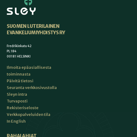
SUOMEN LUTERILAINEN
EVANKELIUMIYHDISTYS RY
Fredrikinkatu 42
PL 184
00181 HELSINKI
Ilmoita epäasiallisesta
toiminnasta
Päivitä tietosi
Seuranta verkkosivustolla
Sleyn intra
Turvaposti
Rekisteriseloste
Verkkopalveluiden tila
In English
RAHALAHJAT