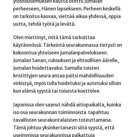
ylösnousemuksen kautta otettu Jumalan
perheeseen, Hänen lapsekseen. Perheen keskellä
on tarkoitus kasvaa, viettää aikaa yhdessä, oppia
uutta, tehdä työtä ja levätä.
Olen miettinyt, mitä tämä tarkoittaa
käytännössä. Tärkeintä seurakunnassa tietysti on
kokoontua yhteiseen jumalanpalvelukseen.
Jumalan Sanan, rukouksen ja ehtoollisen äärelle,
Jumalan hoidettavaksi. Samalla toisten
kristittyjen seura antaa paitsi mahdollisuuden
virkistyä, myös tulla hoidetuksi ja autetuksi silloin
kun elämä syystä tai toisesta koettelee.
Japanissa olen saanut nähdä aitiopaikalta, kuinka
iso osa seurakunnan toiminnoista
tapahtuu
tavallisten seurakuntalaisten toteuttamana.
Tämä johtuu yksinkertaisesti siitä syystä, että
useimmissa seurakunnissa palkattuja