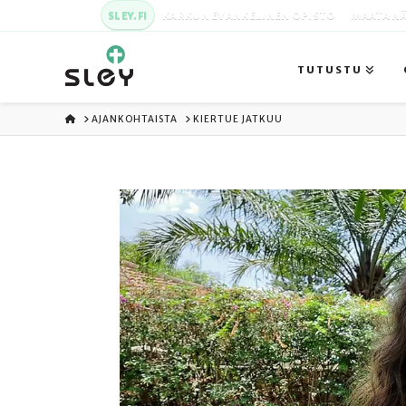
SLEY.FI
KARKUN EVANKELINEN OPISTO
MAATA NÄ
TUTUSTU
ETUSIVU
AJANKOHTAISTA
KIERTUE JATKUU