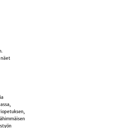
n.
 näet
ia
lassa,
ariopetuksen,
 Lähimmäisen
ystyön