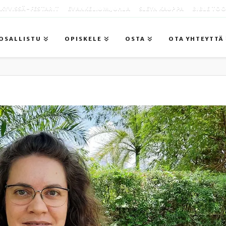
KYVISSÄ -FESTARIT
EVANKELIUMIJUHLA
SLEYN KAUPPA
BIBLE TO
OSALLISTU
OPISKELE
OSTA
OTA YHTEYTTÄ