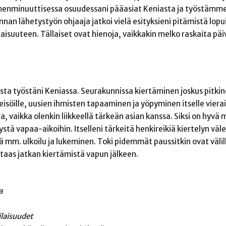
menminuuttisessa osuudessani pääasiat Keniasta ja työstämme 
unnan lähetystyön ohjaaja jatkoi vielä esityksieni pitämistä lopui
laisuuteen. Tällaiset ovat hienoja, vaikkakin melko raskaita päi
ta työstäni Keniassa. Seurakunnissa kiertäminen joskus pitkin
isöille, uusien ihmisten tapaaminen ja yöpyminen itselle viera
 vaikka olenkin liikkeellä tärkeän asian kanssa. Siksi on hyvä 
stä vapaa-aikoihin. Itselleni tärkeitä henkireikiä kiertelyn väl
ä mm. ulkoilu ja lukeminen. Toki pidemmät paussitkin ovat välil
 taas jatkan kiertämistä vapun jälkeen.
a
laisuudet