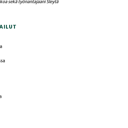
kkoa sekä työnantajaani Sleytä
AILUT
sa
ssa
a