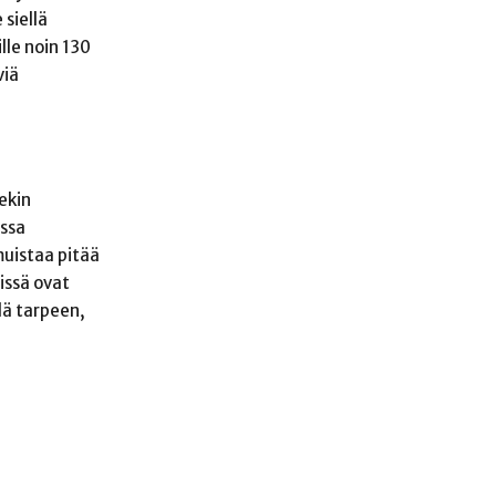
siellä
lle noin 130
viä
ekin
issa
muistaa pitää
eissä ovat
lä tarpeen,