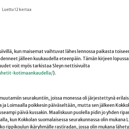
Luettu 12 kertaa
ivillä, kun maisemat vaihtuvat lähes lennossa paikasta toisee
denneet jälleen kuukaudella eteenpäin. Tämän kirjeen lopussa
uudet voit myös tarkistaa Sleyn nettisivuilta
lahetit-kotimaankaudella/
).
uutamiin seurakuntiin, joissa monessa oli järjestettynä erilais
la ja Loimaalla poikkesin päiväseltään, mutta sen jälkeen Kokko
n useampi päivä kussakin. Maaliskuun puolella pidin jo yhden rip
nalla, kun Kokkolan suomalaisessa seurakunnassa olin mukana
ko rippikoulun ikäryhmälle rastiradan, jossa olin mukana lähet