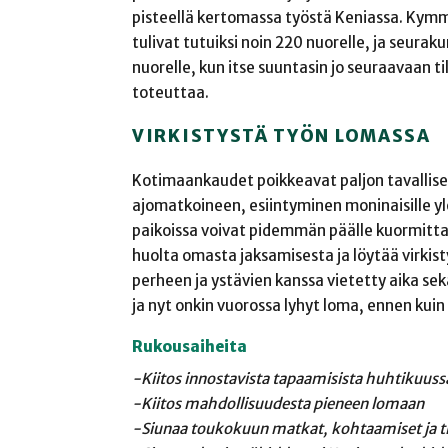
pisteellä kertomassa työstä Keniassa. Kym
tulivat tutuiksi noin 220 nuorelle, ja seurak
nuorelle, kun itse suuntasin jo seuraavaan ti
toteuttaa.
VIRKISTYSTÄ TYÖN LOMASSA
Kotimaankaudet poikkeavat paljon tavallises
ajomatkoineen, esiintyminen moninaisille yle
paikoissa voivat pidemmän päälle kuormittaa,
huolta omasta jaksamisesta ja löytää virkisty
perheen ja ystävien kanssa vietetty aika sek
ja nyt onkin vuorossa lyhyt loma, ennen kuin
Rukousaiheita
-Kiitos innostavista tapaamisista huhtikuuss
-Kiitos mahdollisuudesta pieneen lomaan
-Siunaa toukokuun matkat, kohtaamiset ja ti