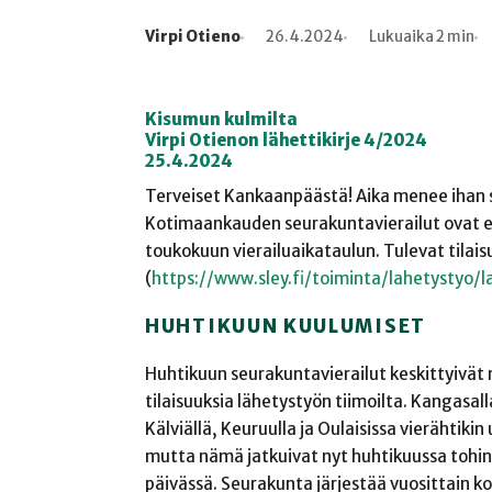
Virpi Otieno
26.4.2024
Lukuaika 2 min
Kirjoittaja
Julkaistu
Lukuaika
Lukukertoja
Kisumun kulmilta
Virpi Otienon lähettikirje 4/2024
25.4.2024
Terveiset Kankaanpäästä! Aika menee ihan si
Kotimaankauden seurakuntavierailut ovat e
toukokuun vierailuaikataulun. Tulevat tilais
(
https://www.sley.fi/toiminta/lahetystyo/
HUHTIKUUN KUULUMISET
Huhtikuun seurakuntavierailut keskittyivät m
tilaisuuksia lähetystyön tiimoilta. Kangasal
Kälviällä, Keuruulla ja Oulaisissa vierähtiki
mutta nämä jatkuivat nyt huhtikuussa tohi
päivässä. Seurakunta järjestää vuosittain ko