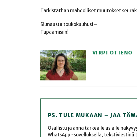
Tarkistathan mahdolliset muutokset seurak
Siunausta toukokuuhusi –
Tapaamisiin!
VIRPI OTIENO
PS. TULE MUKAAN – JAA TÄM
Osallistu ja anna tärkeälle asialle näkyv
WhatsApp -sovelluksella, tekstiviestinä tai