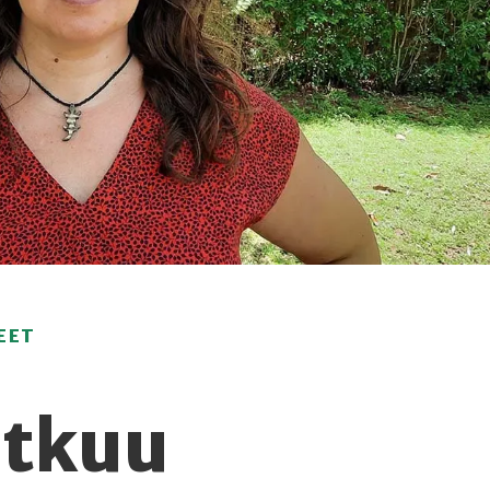
EET
atkuu