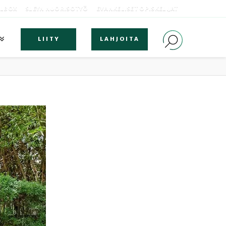
OLBOX
SLEYN NUORISOTYÖ
EVANKELISET OPISKELIJAT
LIITY
LAHJOITA