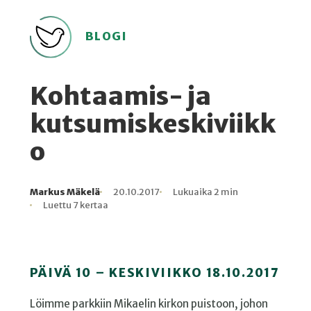
BLOGI
Kohtaamis- ja
kutsumiskeskiviikk
o
Markus Mäkelä
20.10.2017
Lukuaika 2 min
Kirjoittaja
Julkaistu
Lukuaika
Lukukertoja
Luettu 7 kertaa
PÄIVÄ 10 – KESKIVIIKKO 18.10.2017
Löimme parkkiin Mikaelin kirkon puistoon, johon