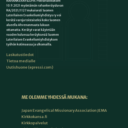
RAHANKERÄYSLUPA: Poliisihallituksen
10.9.2021 myöntämän rahankeräysluvan
RA/2021/1127 mukaisesti Suomen
Luterilainen Evankeliumiyhdistys ry voi
kerätä varoja toistaiseksi koko Suomen
alueella Ahvenanmaata lukuun
ottamatta. Kerätyt varat käytetään
vuoden kuluessa keräyksestä Suomen
Luterilaisen Evankeliumiyhdistyksen
työhön kotimaassa ja ulkomailla.
Laskutustiedot
Tietoa medialle
Uutishuone (epressi.com)
ME OLEMME YHDESSÄ MUKANA:
Japan Evangelical Missionary Association JEMA
Kirkkokansa.fi
Kirkkopalvelut