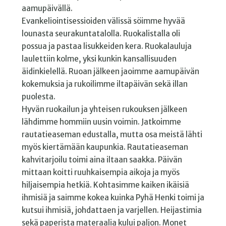
aamupäivällä.
Evankeliointisessioiden välissä söimme hyvää
lounasta seurakuntatalolla. Ruokalistalla oli
possua ja pastaa lisukkeiden kera. Ruokalauluja
laulettiin kolme, yksi kunkin kansallisuuden
äidinkielellä. Ruoan jälkeen jaoimme aamupäivän
kokemuksia ja rukoilimme iltapäivän sekä illan
puolesta.
Hyvän ruokailun ja yhteisen rukouksen jälkeen
lähdimme hommiin uusin voimin. Jatkoimme
rautatieaseman edustalla, mutta osa meistä lähti
myös kiertämään kaupunkia. Rautatieaseman
kahvitarjoilu toimi aina iltaan saakka. Päivän
mittaan koitti ruuhkaisempia aikoja ja myös
hiljaisempia hetkiä. Kohtasimme kaiken ikäisiä
ihmisiä ja saimme kokea kuinka Pyhä Henki toimi ja
kutsui ihmisiä, johdattaen ja varjellen. Heijastimia
sekä paperista materaalia kului paljon. Monet