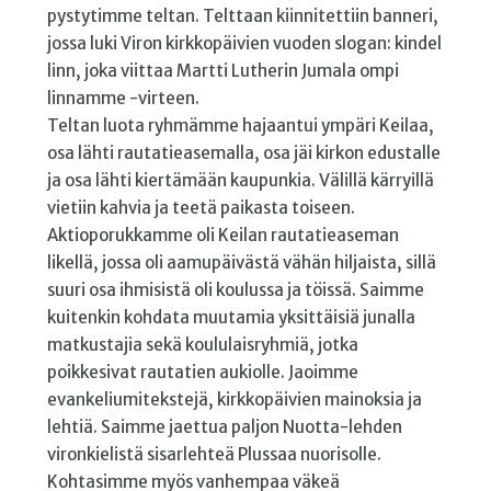
pystytimme teltan. Telttaan kiinnitettiin banneri,
jossa luki Viron kirkkopäivien vuoden slogan: kindel
linn, joka viittaa Martti Lutherin Jumala ompi
linnamme -virteen.
Teltan luota ryhmämme hajaantui ympäri Keilaa,
osa lähti rautatieasemalla, osa jäi kirkon edustalle
ja osa lähti kiertämään kaupunkia. Välillä kärryillä
vietiin kahvia ja teetä paikasta toiseen.
Aktioporukkamme oli Keilan rautatieaseman
likellä, jossa oli aamupäivästä vähän hiljaista, sillä
suuri osa ihmisistä oli koulussa ja töissä. Saimme
kuitenkin kohdata muutamia yksittäisiä junalla
matkustajia sekä koululaisryhmiä, jotka
poikkesivat rautatien aukiolle. Jaoimme
evankeliumitekstejä, kirkkopäivien mainoksia ja
lehtiä. Saimme jaettua paljon Nuotta-lehden
vironkielistä sisarlehteä Plussaa nuorisolle.
Kohtasimme myös vanhempaa väkeä