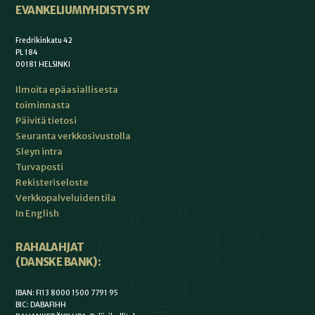
EVANKELIUMIYHDISTYS RY
Fredrikinkatu 42
PL 184
00181 HELSINKI
Ilmoita epäasiallisesta
toiminnasta
Päivitä tietosi
Seuranta verkkosivustolla
Sleyn intra
Turvaposti
Rekisteriseloste
Verkkopalveluiden tila
In English
RAHALAHJAT
(DANSKE BANK):
IBAN: FI13 8000 1500 7791 95
BIC: DABAFIHH