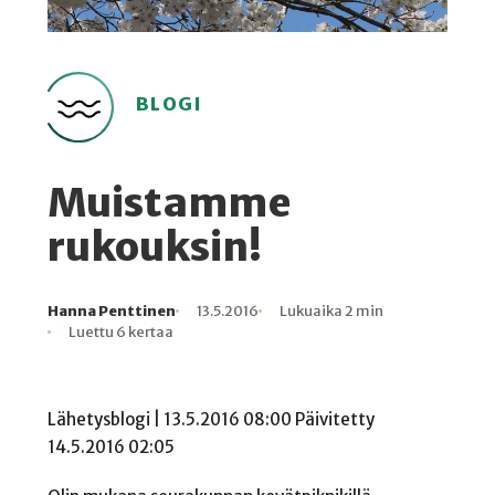
BLOGI
Muistamme
rukouksin!
Hanna Penttinen
13.5.2016
Lukuaika 2 min
Kirjoittaja
Julkaistu
Lukuaika
Lukukertoja
Luettu 6 kertaa
Lähetysblogi | 13.5.2016 08:00 Päivitetty
14.5.2016 02:05