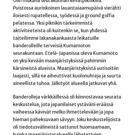
Olin mukana seurakunnan kevätpiknikillä.
Puistossa aurinkoinen lauantaiaamupäivä vierähti
iloisesti rupatellessa, syödessä ja ground golfia
pelatessa. Yksi piknikin tärkeimmistä
aktiviteeteista oli kuitenkin se, kun yhdessä
taiteilimme lakanakankaasta leikatuille
banderolleille terveisiä Kumamoton
seurakuntaan. Etelä-Japanissa oleva Kumamoto
on yksi kevään maanjäristyksissä pahimmin
kärsineistä alueista. Maanjäristyksistä uutisoitiin
laajasti, sillä ne aiheuttivat kuolonuhreja ja suurta
aineellista tuhoa. Jälkityöt alueella jatkuvat yhä.
Banderolleja värkkäillessä oli kiinnostavaa seurata
keskustelua, jota japanilaiset ystäväni eräässä
vaiheessa kävivät melko ihmettelevään ja jopa
hieman paheksuvaan sävyyn. Joku keskustelijoista
oli tiedotusvälineistä sattunut huomaamaan,
kuinka maanjäristysalueelle lähetettyjen