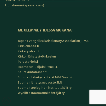
Tietoa medialle
Uutishuone (epressi.com)
ME OLEMME YHDESSÄ MUKANA:
Japan Evangelical Missionary Association JEMA
Kirkkokansa.fi
Kirkkopalvelut
Kirkon lähetystyön keskus
Perusta-lehti
Raamatunlukijainliitto RLL
Seurakuntalainen.fi
Suomen Lähetyslentäjät MAF Suomi
Suomen lähetysneuvosto SLN
Suomen teologinen instituutti STI ry
Wycliffe Raamatunkääntäjät ry