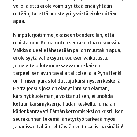
voi olla että ei ole voimia yrittää enää yhtään
mitään, tai että omista yrityksistä ei ole mitään
apua.
Niinpä kirjoitimme jokaiseen banderolliin, että
muistamme Kumamoton seurakuntaa rukouksin.
Vaikka alueelle lähetetään paljon muutakin apua,
ei ole syytä väheksyä rukouksen vaikutusta.
Jumalalta odotamme saavamme kaiken
tarpeellisen avun tavalla tai toisella ja Pyhä Henki
on ihmisen paras lohduttaja kärsimysten keskellä.
Herra Jeesus joka on elänyt ihmisen elämän,
kärsinyt kuoleman ja voittanut sen, ei unohda
ketään kärsimyksen ja hädän keskellä. Jumalan
kädet kantavat! Tämän kertomiseksi on kristillisen
seurakunnan tekemä lähetystyö tärkeää myös
Japanissa. Tähän tehtävään voit osallistua sinäkin!