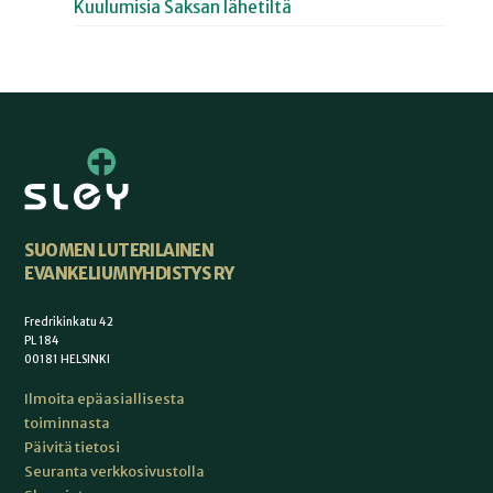
Kuulumisia Saksan lähetiltä
SUOMEN LUTERILAINEN
EVANKELIUMIYHDISTYS RY
Fredrikinkatu 42
PL 184
00181 HELSINKI
Ilmoita epäasiallisesta
toiminnasta
Päivitä tietosi
Seuranta verkkosivustolla