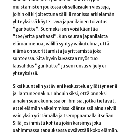
muistamisten joukossa oli sellaisiakin viestejä,
joihin oli kirjoitettuna täällä monissa arkielämän
yhteyksissä käytettävä japanilainen toivotus
”ganbatte”. Suomeksi sen voisi kääntää
”tee/yritä parhaasi”. Kun seuraa japanilaista
elämänmenoa, välillä syntyy vaikutelma, että
elämä on suorittamista ja yrittämistä joka
suhteessa. Sitä hyvin kuvastaa myös tuo
lausahdus ”ganbatte” ja sen runsas viljely eri
yhteyksissä.
Siksi kuuntelin ystävieni keskustelua yllättyneenä
ja ilahtuneenakin. Ilahduin siksi, että onneksi
ainakin seurakunnassa on ihmisiä, jotka tietävät,
ettei elämän vaikeimmissa käänteissä aina selviä
vain yksin yrittämällä ja tsemppaamalla itseään.
Sillä jos ihmistä kohtaa jokin kärsimys joka
pahimmassa tapauksessa pysäyttää koko elämän,