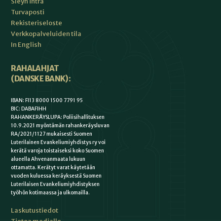
Sleyn intra
Turvaposti
Rekisteriseloste
Verkkopalveluiden tila
In English
RAHALAHJAT
(DANSKE BANK):
IBAN: FI13 8000 1500 7791 95
BIC: DABAFIHH
RAHANKERÄYSLUPA: Poliisihallituksen
10.9.2021 myöntämän rahankeräysluvan
RA/2021/1127 mukaisesti Suomen
Luterilainen Evankeliumiyhdistys ry voi
kerätä varoja toistaiseksi koko Suomen
alueella Ahvenanmaata lukuun
ottamatta. Kerätyt varat käytetään
vuoden kuluessa keräyksestä Suomen
Luterilaisen Evankeliumiyhdistyksen
työhön kotimaassa ja ulkomailla.
Laskutustiedot