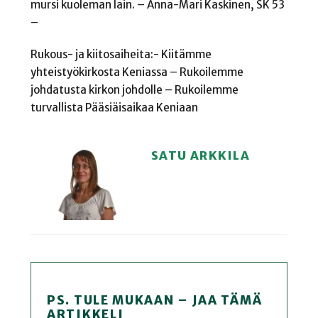
mursi kuoleman lain. – Anna-Mari Kaskinen, SK 53
–
Rukous- ja kiitosaiheita:- Kiitämme
yhteistyökirkosta Keniassa – Rukoilemme
johdatusta kirkon johdolle – Rukoilemme
turvallista Pääsiäisaikaa Keniaan
SATU ARKKILA
PS. TULE MUKAAN – JAA TÄMÄ
ARTIKKELI