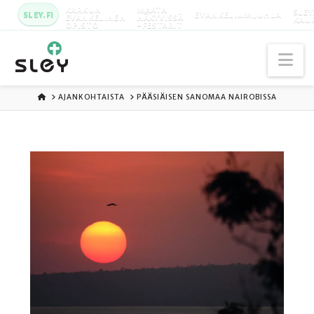
KARKUN
MAATA
SLEY
SLEY.FI
EVANKELIUMIJUHLA
EVANKELINEN
NÄKYVISSÄ
KAU
OPISTO
-FESTARIT
Na
ETUSIVU
AJANKOHTAISTA
PÄÄSIÄISEN SANOMAA NAIROBISSA