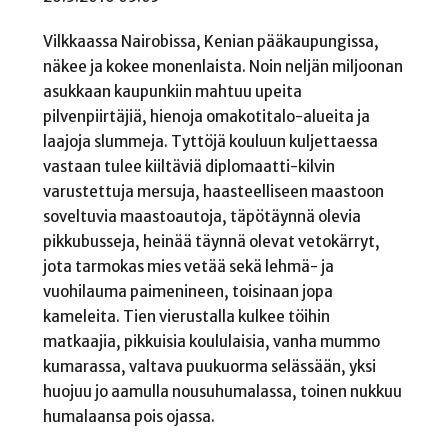
Vilkkaassa Nairobissa, Kenian pääkaupungissa,
näkee ja kokee monenlaista. Noin neljän miljoonan
asukkaan kaupunkiin mahtuu upeita
pilvenpiirtäjiä, hienoja omakotitalo-alueita ja
laajoja slummeja. Tyttöjä kouluun kuljettaessa
vastaan tulee kiiltäviä diplomaatti-kilvin
varustettuja mersuja, haasteelliseen maastoon
soveltuvia maastoautoja, täpötäynnä olevia
pikkubusseja, heinää täynnä olevat vetokärryt,
jota tarmokas mies vetää sekä lehmä- ja
vuohilauma paimenineen, toisinaan jopa
kameleita. Tien vierustalla kulkee töihin
matkaajia, pikkuisia koululaisia, vanha mummo
kumarassa, valtava puukuorma selässään, yksi
huojuu jo aamulla nousuhumalassa, toinen nukkuu
humalaansa pois ojassa.