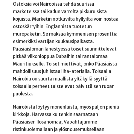
Ostoksia voi Nairobissa tehdä suurissa
marketeissa tai kadun varrelta pikkuruisista
kojuista. Marketin notkuvilta hyllyiltä voin nostaa
ostoskärryihini Englannista tuotetun
muropaketin. Se maksaa kymmenisen prosenttia
esimerkiksi vartijan kuukausipalkasta.
Pääsiäisloman lähestyessä toiset suunnittelevat
pitkää viikonloppua Dubaihin tai rantalomaa
Mauritiukselle. Toiset miettivät, onko Pääsiäistä
mahdollisuus juhlistaa liha-aterialla. Toisaalla
Nairobia on suurta maallista yltäkylläisyyttä
toisaalla perheet taistelevat päivittäisen ruoan
puolesta.
Nairobista löytyy monenlaista, myös paljon pieniä
kirkkoja. Harvassa kuitenkin saarnataan
Pääsiäisen Ilosanomaa; Vapahtajamme
ristinkuolemallaan ja ylösnousemuksellaan