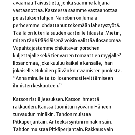
avaamaa Taivastietä, jonka saamme lahjana
vastaanottaa. Kasteessa saamme vastaanottaa
pelastuksen lahjan. Nairobiin on Jumala
perheemme johdattanut tekemään lähetystyötä.
Täällä on luterilaisuuden aarteille tilausta. Mietin,
miten tänä Pääsiäisenä voisin välittää Ilosanomaa
Vapahtajastamme ohikiitävän porschen
kuljettajalle sekä tienvarren tomaattien myyjälle?
Ilosanomaa, joka kuuluu kaikelle kansalle, ihan
jokaiselle. Rukoilen päivän kohtaamisten puolesta.
”Anna minulle taito Ilosanomasi levittämiseen
ihmisten keskuuteen.”
Katson ristiä Jeesuksen. Katson ihmettä
rakkauden. Kanssa tuomitun ryövärin Häneen
turvaudun minäkin. Tahdon muistaa
Pitkäperjantain. Anteeksi syntini minäkin sain.
Tahdon muistaa Pitkäperjantain. Rakkaus vain