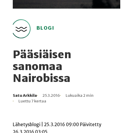
BLOGI
Pääsiäisen
sanomaa
Nairobissa
Satu Arkkila
25.3.2016
Lukuaika 2 min
Kirjoittaja
Julkaistu
Lukuaika
Lukukertoja
Luettu 7 kertaa
Lähetysblogi | 25.3.2016 09:00 Päivitetty
26.3.2016 03:05