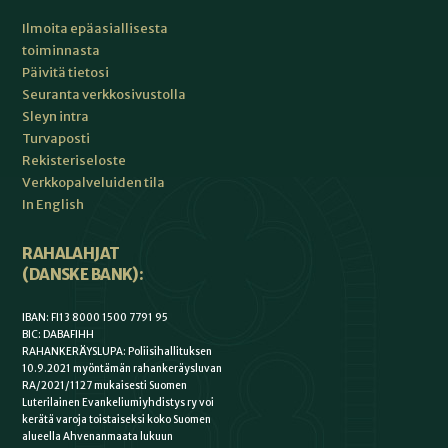
Ilmoita epäasiallisesta
toiminnasta
Päivitä tietosi
Seuranta verkkosivustolla
Sleyn intra
Turvaposti
Rekisteriseloste
Verkkopalveluiden tila
In English
RAHALAHJAT
(DANSKE BANK):
IBAN: FI13 8000 1500 7791 95
BIC: DABAFIHH
RAHANKERÄYSLUPA: Poliisihallituksen
10.9.2021 myöntämän rahankeräysluvan
RA/2021/1127 mukaisesti Suomen
Luterilainen Evankeliumiyhdistys ry voi
kerätä varoja toistaiseksi koko Suomen
alueella Ahvenanmaata lukuun