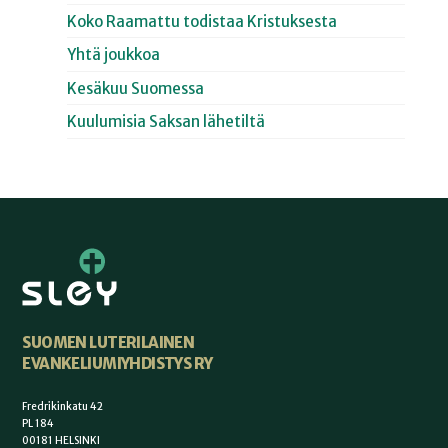
Koko Raamattu todistaa Kristuksesta
Yhtä joukkoa
Kesäkuu Suomessa
Kuulumisia Saksan lähetiltä
SUOMEN LUTERILAINEN
EVANKELIUMIYHDISTYS RY
Fredrikinkatu 42
PL 184
00181 HELSINKI