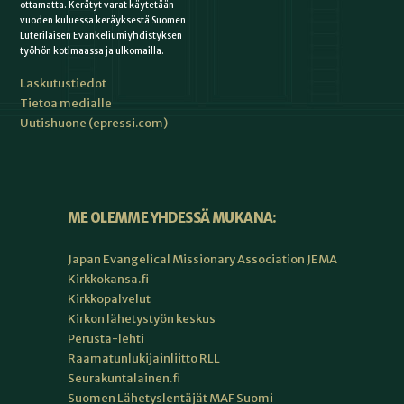
ottamatta. Kerätyt varat käytetään
vuoden kuluessa keräyksestä Suomen
Luterilaisen Evankeliumiyhdistyksen
työhön kotimaassa ja ulkomailla.
Laskutustiedot
Tietoa medialle
Uutishuone (epressi.com)
ME OLEMME YHDESSÄ MUKANA:
Japan Evangelical Missionary Association JEMA
Kirkkokansa.fi
Kirkkopalvelut
Kirkon lähetystyön keskus
Perusta-lehti
Raamatunlukijainliitto RLL
Seurakuntalainen.fi
Suomen Lähetyslentäjät MAF Suomi