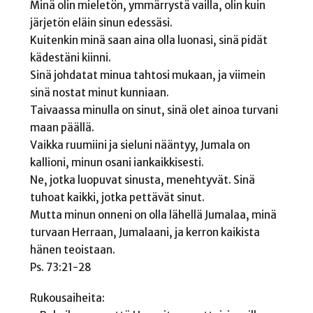
Minä olin mieletön, ymmärrystä vailla, olin kuin
järjetön eläin sinun edessäsi.
Kuitenkin minä saan aina olla luonasi, sinä pidät
kädestäni kiinni.
Sinä johdatat minua tahtosi mukaan, ja viimein
sinä nostat minut kunniaan.
Taivaassa minulla on sinut, sinä olet ainoa turvani
maan päällä.
Vaikka ruumiini ja sieluni nääntyy, Jumala on
kallioni, minun osani iankaikkisesti.
Ne, jotka luopuvat sinusta, menehtyvät. Sinä
tuhoat kaikki, jotka pettävät sinut.
Mutta minun onneni on olla lähellä Jumalaa, minä
turvaan Herraan, Jumalaani, ja kerron kaikista
hänen teoistaan.
Ps. 73:21-28
Rukousaiheita: