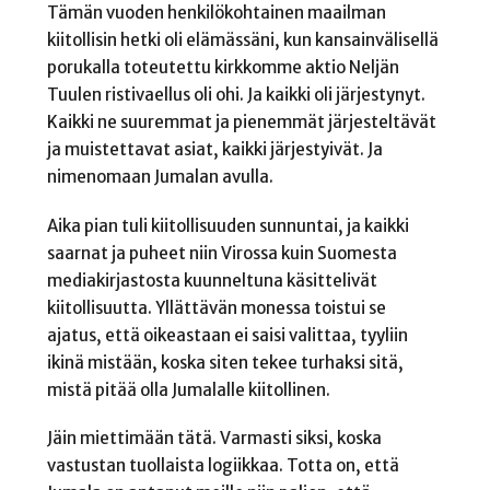
Tämän vuoden henkilökohtainen maailman
kiitollisin hetki oli elämässäni, kun kansainvälisellä
porukalla toteutettu kirkkomme aktio Neljän
Tuulen ristivaellus oli ohi. Ja kaikki oli järjestynyt.
Kaikki ne suuremmat ja pienemmät järjesteltävät
ja muistettavat asiat, kaikki järjestyivät. Ja
nimenomaan Jumalan avulla.
Aika pian tuli kiitollisuuden sunnuntai, ja kaikki
saarnat ja puheet niin Virossa kuin Suomesta
mediakirjastosta kuunneltuna käsittelivät
kiitollisuutta. Yllättävän monessa toistui se
ajatus, että oikeastaan ei saisi valittaa, tyyliin
ikinä mistään, koska siten tekee turhaksi sitä,
mistä pitää olla Jumalalle kiitollinen.
Jäin miettimään tätä. Varmasti siksi, koska
vastustan tuollaista logiikkaa. Totta on, että