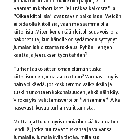
Jumala on antanut meille niin paljon, että
Raamatun kehotukset ”Kiittäkää kaikesta” ja
”Olkaa kiitollisia” ovat täysin paikallaan. Meidän
ei pidä olla kiitollisia, vaan me saamme olla
kiitollisia. Miten kenenkään kiitollisuus voisi olla
pakotettua, kun hänelle on sydämeen syttynyt
Jumalan lahjoittama rakkaus, Pyhän Hengen
kautta ja Jeesuksen työn tähden?
Turhentaako sitten oman elämän tuska
kiitollisuuden Jumalaa kohtaan? Varmasti myös
näin voi käydä. Jos keskitymme vaikeuksiin ja
tuskiin unohtaen kokonaisuuden, ehkä näin käy.
Viroksi yksi valittamisverbi on ”virisemine”. Aika
nasevasti kuvaa turhan valittamista.
Mutta ajattelen myös monia ihmisiä Raamatun
lehdillä, jotka huutavat tuskansa ja vaivansa
Jumalalle. Jumala kyllä tietää, millaista