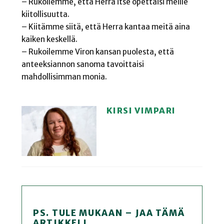
– Rukoilemme, että Herra itse opettaisi meille
kiitollisuutta.
– Kiitämme siitä, että Herra kantaa meitä aina
kaiken keskellä.
– Rukoilemme Viron kansan puolesta, että
anteeksiannon sanoma tavoittaisi
mahdollisimman monia.
KIRSI VIMPARI
PS. TULE MUKAAN – JAA TÄMÄ
ARTIKKELI