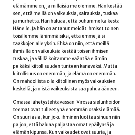
elämämme on, ja millaisia me olemme. Hän kestää
sen, että meillä on vaikeuksia, sairauksia, tuskaa
ja murhetta. Hän haluaa, että puhumme kaikesta
Hänelle. Ja hän on antanut meidät ihmiset toinen
toisillemme lähimmäisiksi, että emme jäisi
taakkojen alle yksin. Ehkä on niin, että meillä
ihmisillä on vaikeuksia kestää toisen ihmisen
tuskaa, ja välillä koitamme vääntää elämän
pelkäksi kiitollisuuden tunteen kanavaksi. Mutta
kiitollisuus on enemmän, ja elämä on enemmän.
On mahdollista olla kiitollinen myös vaikeuksien
keskellä, ja niistä vaikeuksista saa puhua ääneen.
Omassa lähetystehtävässäni Virossa sielunhoidon
teemat ovat tulleet yhä enemmän osaksi elämää.
On suuri asia, kun joku ihminen luottaa sinuun niin
paljon, että haluaa paljastaa omat epäilynsä ja
elämän kipunsa. Kun vaikeudet ovat suuria, ja