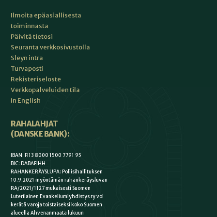
Ilmoita epäasiallisesta
toiminnasta
Päivitä tietosi
Seuranta verkkosivustolla
Sleyn intra
Turvaposti
Rekisteriseloste
Verkkopalveluiden tila
In English
RAHALAHJAT
(DANSKE BANK):
IBAN: FI13 8000 1500 7791 95
BIC: DABAFIHH
RAHANKERÄYSLUPA: Poliisihallituksen
10.9.2021 myöntämän rahankeräysluvan
RA/2021/1127 mukaisesti Suomen
Luterilainen Evankeliumiyhdistys ry voi
kerätä varoja toistaiseksi koko Suomen
alueella Ahvenanmaata lukuun