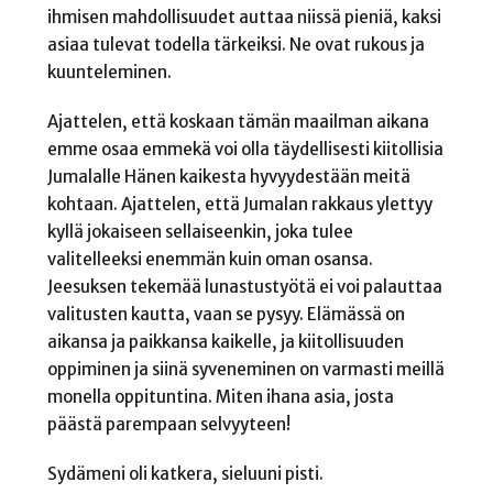
ihmisen mahdollisuudet auttaa niissä pieniä, kaksi
asiaa tulevat todella tärkeiksi. Ne ovat rukous ja
kuunteleminen.
Ajattelen, että koskaan tämän maailman aikana
emme osaa emmekä voi olla täydellisesti kiitollisia
Jumalalle Hänen kaikesta hyvyydestään meitä
kohtaan. Ajattelen, että Jumalan rakkaus ylettyy
kyllä jokaiseen sellaiseenkin, joka tulee
valitelleeksi enemmän kuin oman osansa.
Jeesuksen tekemää lunastustyötä ei voi palauttaa
valitusten kautta, vaan se pysyy. Elämässä on
aikansa ja paikkansa kaikelle, ja kiitollisuuden
oppiminen ja siinä syveneminen on varmasti meillä
monella oppituntina. Miten ihana asia, josta
päästä parempaan selvyyteen!
Sydämeni oli katkera, sieluuni pisti.