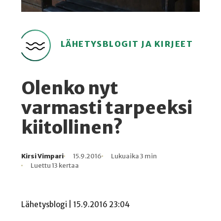
LÄHETYSBLOGIT JA KIRJEET
Olenko nyt
varmasti tarpeeksi
kiitollinen?
Kirsi Vimpari
15.9.2016
Lukuaika 3 min
Kirjoittaja
Julkaistu
Lukuaika
Lukukertoja
Luettu 13 kertaa
Lähetysblogi | 15.9.2016 23:04