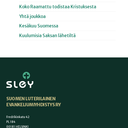
Koko Raamattu todistaa Kristuksesta
Yhtä joukkoa
Kesäkuu Suomessa
Kuulumisia Saksan lähetiltä
SUOMEN LUTERILAINEN
EVANKELIUMIYHDISTYS RY
Fredrikinkatu 42
PL 184
00181 HELSINKI