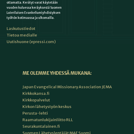
ottamatta. Kerätyt varat käytetään
vuoden kuluessa keräyksestä Suomen
Luterilaisen Evankeliumiyhdistyksen
työhön kotimaassa ja ulkomailla.
Laskutustiedot
Tietoa medialle
Uutishuone (epressi.com)
ME OLEMME YHDESSÄ MUKANA:
Japan Evangelical Missionary Association JEMA
Kirkkokansa.fi
Kirkkopalvelut
Kirkon lähetystyön keskus
Perusta-lehti
Raamatunlukijainliitto RLL
Seurakuntalainen.fi
Suomen Lähetyslentäjät MAF Suomi