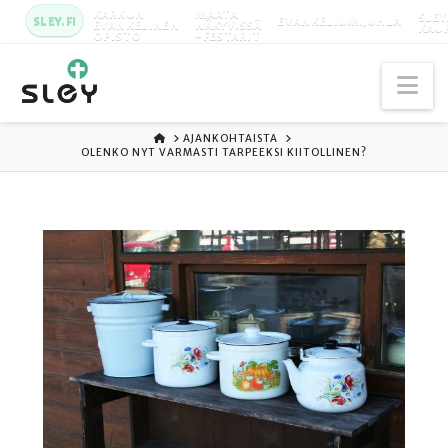
KARKUN
MAATA
SLEY
SLEY.FI
EVANKELIUMIJUHLA
EVANKELINEN
NÄKYVISSÄ
KAU
OPISTO
-FESTARIT
Na
ETUSIVU
AJANKOHTAISTA
OLENKO NYT VARMASTI TARPEEKSI KIITOLLINEN?