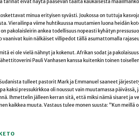
 tarinat eivät näytä pääsevän täältä kaukaisesta maailmanko
oskettavat minua erityisen syvästi. Joukossa on tuttuja kasvoja
asta. Vierailinpa viime huhtikuussa muutamien luona heidän ko
ä on pakolaisleirin ankea todellisuus nopeasti kyhätyn pressusuoj
o vaanivat kuin nälkäiset villipedot tällä asumattomalla rajaseu
, mitä ei ole vielä nähnyt ja kokenut. Afrikan sodat ja pakolaisu
ähettitoverini Pauli Vanhasen kanssa kuitenkin toinen toisell
udanista tulleet pastorit Mark ja Emmanuel saaneet järjestet
pa kaksi pressukirkkoa oli noussut vain muutamassa päivässä, ja
ä. Ihmettelin jälleen kerran sitä, että miksi nämä sisaret ja ve
nnen kaikkea muuta. Vastaus tulee monen suusta: ”Kun meillä o
NKETO