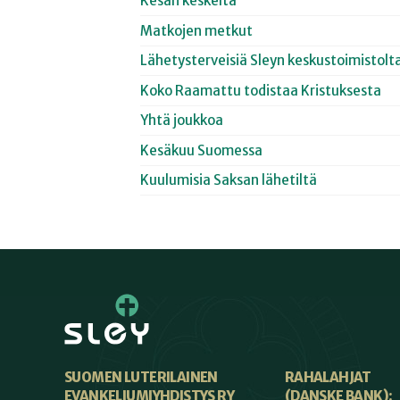
Kesän keskeltä
Matkojen metkut
Lähetysterveisiä Sleyn keskustoimistolt
Koko Raamattu todistaa Kristuksesta
Yhtä joukkoa
Kesäkuu Suomessa
Kuulumisia Saksan lähetiltä
SUOMEN LUTERILAINEN
RAHALAHJAT
EVANKELIUMIYHDISTYS RY
(DANSKE BANK):