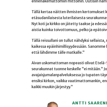
ennenäkemättömiin mittoihin. Uutisiin nämä
Tällä kertaa näitten ihmisten kertomukset k
etäsudanilaisesta luterilaisesta seurakunn
Nyt koti ja kirkko on jätetty taakse ja edess
aistia kuinka toivottomuus, pelko ja epätoiv
Tällä reissullani on tullut nähdyksi sellaista
kaikessa epäinhimillisyydessään. Sanomme l
että lähdimme tälle matkalle.”
Aivan uskomattoman nopeasti olivat Etelä-S
seurakunnat tuonne keskelle ”ei mitään.” Jo
avajaisjumalanpalveluksessa jo tupaten täynn
ensiksi kirkon, vaikka vaatimattomankin, e
kaikki muukin järjestyy.”
ANTTI SAARE