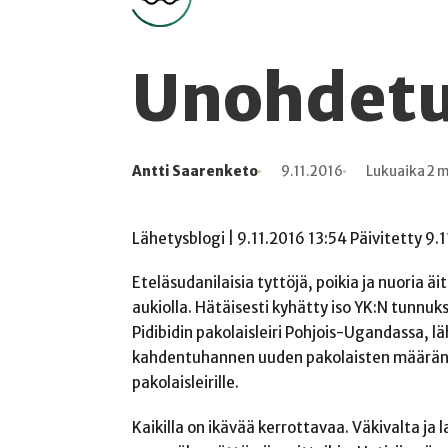
Unohdetu
Antti Saarenketo
9.11.2016
Lukuaika 2 
Kirjoittaja
Julkaistu
Lukuaika
Lukukertoja
Lähetysblogi | 9.11.2016 13:54 Päivitetty 9.
Eteläsudanilaisia tyttöjä, poikia ja nuoria ä
aukiolla. Hätäisesti kyhätty iso YK:N tunnuks
Pidibidin pakolaisleiri Pohjois-Ugandassa, l
kahdentuhannen uuden pakolaisten määrän. U
pakolaisleirille.
Kaikilla on ikävää kerrottavaa. Väkivalta ja