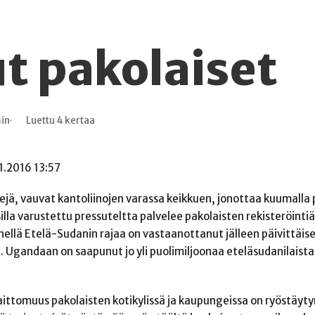
t pakolaiset
min
Luettu 4 kertaa
11.2016 13:57
itejä, vauvat kantoliinojen varassa keikkuen, jonottaa kuumalla 
illa varustettu pressuteltta palvelee pakolaisten rekisteröintiä
ähellä Etelä-Sudanin rajaa on vastaanottanut jälleen päivittäise
gandaan on saapunut jo yli puolimiljoonaa eteläsudanilaista 
 laittomuus pakolaisten kotikylissä ja kaupungeissa on ryöstäyt