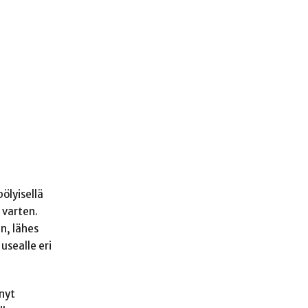
pölyisellä
 varten.
n, lähes
usealle eri
ynyt