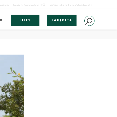
OLBOX
SLEYN NUORISOTYÖ
EVANKELISET OPISKELIJAT
LIITY
LAHJOITA