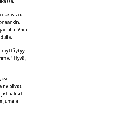
lkassa.
 useasta eri
tonaankin.
an alla. Voin
dulla.
us näyttäytyy
emme. ”Hyvä,
yksi
 ne olivat
ljet haluat
n Jumala,