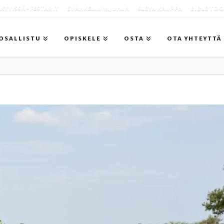
KYVISSÄ -FESTARIT
EVANKELIUMIJUHLA
SLEYN KAUPPA
BIBLE TO
OSALLISTU
OPISKELE
OSTA
OTA YHTEYTTÄ