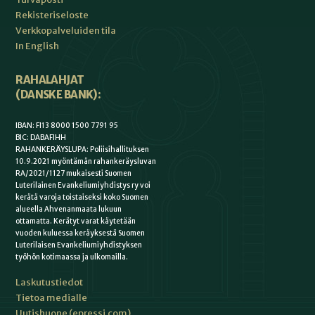
Rekisteriseloste
Verkkopalveluiden tila
In English
RAHALAHJAT
(DANSKE BANK):
IBAN: FI13 8000 1500 7791 95
BIC: DABAFIHH
RAHANKERÄYSLUPA: Poliisihallituksen
10.9.2021 myöntämän rahankeräysluvan
RA/2021/1127 mukaisesti Suomen
Luterilainen Evankeliumiyhdistys ry voi
kerätä varoja toistaiseksi koko Suomen
alueella Ahvenanmaata lukuun
ottamatta. Kerätyt varat käytetään
vuoden kuluessa keräyksestä Suomen
Luterilaisen Evankeliumiyhdistyksen
työhön kotimaassa ja ulkomailla.
Laskutustiedot
Tietoa medialle
Uutishuone (epressi.com)