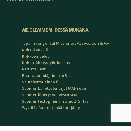
ME OLEMME YHDESSÄ MUKANA:
Japan Evangelical Missionary Association JEMA
Kirkkokansa.fi
Kirkkopalvelut
Kirkon lähetystyön keskus
Perusta-lehti
Raamatunlukijainliitto RLL
Seurakuntalainen.fi
Suomen Lähetyslentäjät MAF Suomi
Suomen lähetysneuvosto SLN
Suomen teologinen instituutti STI ry
Wycliffe Raamatunkääntäjät ry