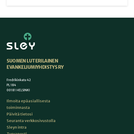
SUOMEN LUTERILAINEN
EVANKELIUMIYHDISTYS RY
Fredrikinkatu 42
PL 184
00181 HELSINKI
Ilmoita epäasiallisesta
toiminnasta
Päivitä tietosi
Seuranta verkkosivustolla
Sleyn intra
Turvaposti