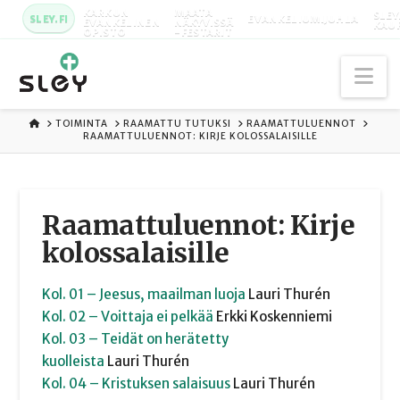
KARKUN
MAATA
SLEY
SLEY.FI
EVANKELIUMIJUHLA
EVANKELINEN
NÄKYVISSÄ
KAU
OPISTO
-FESTARIT
Na
ETUSIVU
TOIMINTA
RAAMATTU TUTUKSI
RAAMATTULUENNOT
RAAMATTULUENNOT: KIRJE KOLOSSALAISILLE
Raamattuluennot: Kirje
kolossalaisille
Kol. 01 – Jeesus, maailman luoja
Lauri
Thurén
Kol. 02 – Voittaja ei pelkää
Erkki
Koskenniemi
Kol. 03 – Teidät on herätetty
kuolleista
Lauri
Thurén
Kol. 04 – Kristuksen salaisuus
Lauri
Thurén