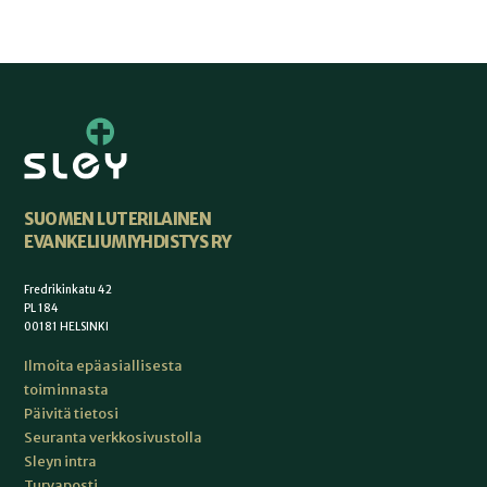
SUOMEN LUTERILAINEN
EVANKELIUMIYHDISTYS RY
Fredrikinkatu 42
PL 184
00181 HELSINKI
Ilmoita epäasiallisesta
toiminnasta
Päivitä tietosi
Seuranta verkkosivustolla
Sleyn intra
Turvaposti