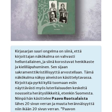
Kirjasarjan suuri ongelma on siinä, että
kirjoittajan näkökulma on vahvasti
helluntailainen, ja siinä korostuvat henkikaste
ja kielilläpuhuminen. Sen sijaan
sakramenttikristillisyyttä arvostellaan. Tämä
näkökulma näkyy aineiston käsittelytavassa.
Kirjoittaja pyrkii kyllä tuomaan esiin
näyttävästi myös luterilaisuuden keskeltä
nousseita herätysliikkeitä, etenkin Suomesta.
Niinpä hän käsittelee
Paavo Ruotsalaista
lähes 20 sivun verran ja muuta herännäisyyttä
niin ikään 20 sivun verran. ”Paavon