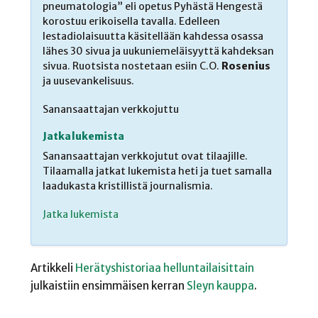
pneumatologia” eli opetus Pyhästä Hengestä
korostuu erikoisella tavalla. Edelleen
lestadiolaisuutta käsitellään kahdessa osassa
lähes 30 sivua ja uukuniemeläisyyttä kahdeksan
sivua. Ruotsista nostetaan esiin C.O.
Rosenius
ja uusevankelisuus.
Sanansaattajan verkkojuttu
Jatka lukemista
Sanansaattajan verkkojutut ovat tilaajille.
Tilaamalla jatkat lukemista heti ja tuet samalla
laadukasta kristillistä journalismia.
Jatka lukemista
Artikkeli
Herätyshistoriaa helluntailaisittain
julkaistiin ensimmäisen kerran
Sleyn kauppa
.