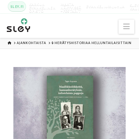
KARKUN
MAATA
SLEY
SLEY.FI
EVANKELIUMIJUHLA
EVANKELINEN
NÄKYVISSÄ
KAU
OPISTO
-FESTARIT
Na
ETUSIVU
AJANKOHTAISTA
🔒 HERÄTYSHISTORIAA HELLUNTAILAISITTAIN