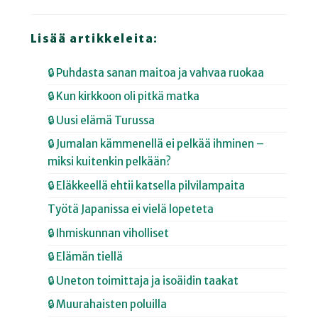
Lisää artikkeleita:
🔒 Puhdasta sanan maitoa ja vahvaa ruokaa
🔒 Kun kirkkoon oli pitkä matka
🔒 Uusi elämä Turussa
🔒 Jumalan kämmenellä ei pelkää ihminen –
miksi kuitenkin pelkään?
🔒 Eläkkeellä ehtii katsella pilvilampaita
Työtä Japanissa ei vielä lopeteta
🔒 Ihmiskunnan viholliset
🔒 Elämän tiellä
🔒 Uneton toimittaja ja isoäidin taakat
🔒 Muurahaisten poluilla