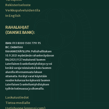
Rekisteriseloste
Verkkopalveluiden tila
In English
RAHALAHJAT
(DANSKE BANK):
IBAN: FI13 8000 1500 7791 95
BIC: DABAFIHH
RAHANKERÄYSLUPA: Poliisihallituksen
10.9.2021 myöntämän rahankeräysluvan
RA/2021/1127 mukaisesti Suomen
Luterilainen Evankeliumiyhdistys ry voi
kerätä varoja toistaiseksi koko Suomen
alueella Ahvenanmaata lukuun
ottamatta. Kerätyt varat käytetään
vuoden kuluessa keräyksestä Suomen
Luterilaisen Evankeliumiyhdistyksen
työhön kotimaassa ja ulkomailla.
Laskutustiedot
Tietoa medialle
Uutishuone (epressi.com)