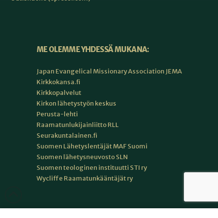
ME OLEMME YHDESSÄ MUKANA:
Japan Evangelical Missionary Association JEMA
Kirkkokansa.fi
Kirkkopalvelut
Kirkon lähetystyön keskus
Perusta-lehti
Raamatunlukijainliitto RLL
Seurakuntalainen.fi
Suomen Lähetyslentäjät MAF Suomi
Suomen lähetysneuvosto SLN
Suomen teologinen instituutti STI ry
Wycliffe Raamatunkääntäjät ry