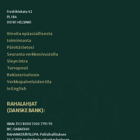
Fredrikinkatu 42
PL 184
00181 HELSINKI
Ilmoita epäasiallisesta
toiminnasta
Päivitä tietosi
Seuranta verkkosivustolla
Sleyn intra
Turvaposti
Rekisteriseloste
Verkkopalveluiden tila
In English
RAHALAHJAT
(DANSKE BANK):
IBAN: FI13 8000 1500 7791 95
BIC: DABAFIHH
RAHANKERÄYSLUPA: Poliisihallituksen
10.9.2021 myöntämän rahankeräysluvan