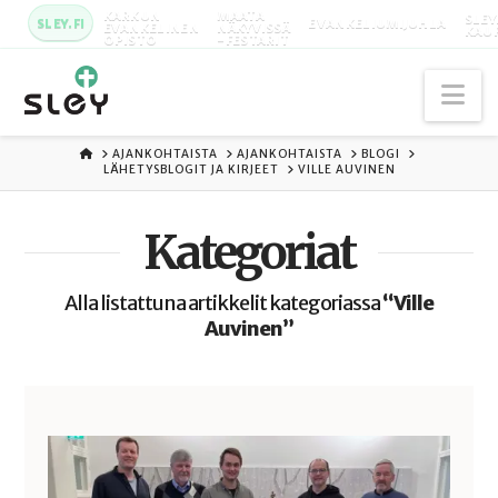
KARKUN
MAATA
SLEY
SLEY.FI
EVANKELIUMIJUHLA
EVANKELINEN
NÄKYVISSÄ
KAU
OPISTO
-FESTARIT
Na
ETUSIVU
AJANKOHTAISTA
AJANKOHTAISTA
BLOGI
LÄHETYSBLOGIT JA KIRJEET
VILLE AUVINEN
Kategoriat
Alla listattuna artikkelit kategoriassa
“Ville
Auvinen”