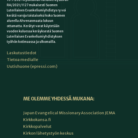
RA/2021/1127 mukaisesti Suomen
Luterilainen Evankeliumiyhdistys ry voi
kerätä varoja toistaiseksi koko Suomen
alueella Ahvenanmaata lukuun
ottamatta. Kerätyt varat käytetään
vuoden kuluessa keräyksestä Suomen
Luterilaisen Evankeliumiyhdistyksen
työhön kotimaassa ja ulkomailla.
Laskutustiedot
Tietoa medialle
Uutishuone (epressi.com)
ME OLEMME YHDESSÄ MUKANA:
Japan Evangelical Missionary Association JEMA
Kirkkokansa.fi
Kirkkopalvelut
Kirkon lähetystyön keskus