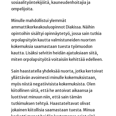
sosiaalityöntekijöitä, kauneudenhoitajia ja
ompelijoita.
Minulle mahdollistui ylemmät
ammattikorkeakouluopinnot Diakissa. Näihin
opintoihin sisältyi opinnäytetyö, jossa sain tutkia
orpolapsityön kautta valmistuneiden nuorten
kokemuksia saamastaan tuesta työmuodon
kautta. Lisäksi selvitin heidän ajatuksiaan siitä,
miten orpolapsityötä voitaisiin kehittää edelleen.
Sain haastatella yhdeksää nuorta, jotka kertoivat
yllättävän avoimesti minulle kokemuksistaan,
myös niistä negatiivisista kokemuksista. Olen
kiitollinen siitä, että he antoivat aikaansa ja
luottivat minuun niin, että sain tämän
tutkimuksen tehtyä. Haastateltavat olivat
jokainen kiitollisia saamastaan tuesta. Minua