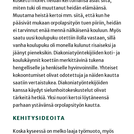
kosketti monet heidän kertomansa asiat siitä,
miten tuki oli muuttanut heidän elämäänsä.
Muutama heistä kertoi mm. siitä, että kun he
pääsivät mukaan orpolapsityön tuen piiriin, heidän
ei tarvinnut enää mennä nälkäisenä kouluun. Myös
saatu uusi koulupuku otettiin ilolla vastaan, sillä
vanha koulupuku oli monella kulunut risaiseksi ja
jäänyt pieneksikin. Diakoniatyöntekijöiden koti- ja
koulukäynnit koettiin merkittävinä tukena
hengelliselle ja henkiselle hyvinvoinnille. Yhteiset
kokoontumiset olivat odotettuja ja näiden kautta
saatiin vertaistukea. Diakoniatyöntekijöiden
kanssa käydyt sielunhoitokeskustelut olivat
tärkeitä hetkiä. Yksi nuori kertoi löytäneensä
parhaan ystävänsä orpolapsityön kautta.
KEHITYSIDEOITA
Koska kyseessä on melko laaja työmuoto, myös