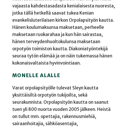
vajaasta kahdestasadasta kenialaisesta nuoresta,
jotka tällä hetkellä saavat tukea Kenian
evankelisluterilaisen kirkon Orpolapsityön kautta.
Hänen koulumaksunsa maksetaan, perheelle
maksetaan ruokarahaa ja kun hän sairastaa,
hänen terveydenhuoltokulunsa maksetaan
orpotyön toimiston kautta. Diakoniatyöntekijä
seuraa tytön elämää ja on näin tukemassa hänen
kokonaisvaltaista hyvinvointiaan.
MONELLE ALALLE
Varat orpolapsityölle tulevat Sleyn kautta
yksittäisiltä orpotyön tukijoilta, sekä
seurakunnista. Orpolapsityön kautta on saanut
tuen yli 800 nuorta vuoden 2005 jälkeen. Heistä
on tullut mm. opettajia, rakennusmiehiä,
sairaanhoitajia, sähköasentajia,