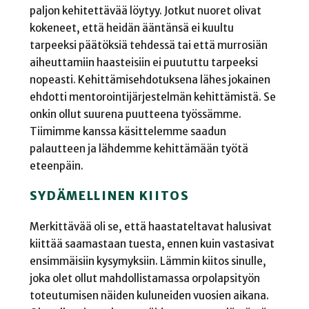
paljon kehitettävää löytyy. Jotkut nuoret olivat
kokeneet, että heidän ääntänsä ei kuultu
tarpeeksi päätöksiä tehdessä tai että murrosiän
aiheuttamiin haasteisiin ei puututtu tarpeeksi
nopeasti. Kehittämisehdotuksena lähes jokainen
ehdotti mentorointijärjestelmän kehittämistä. Se
onkin ollut suurena puutteena työssämme.
Tiimimme kanssa käsittelemme saadun
palautteen ja lähdemme kehittämään työtä
eteenpäin.
SYDÄMELLINEN KIITOS
Merkittävää oli se, että haastateltavat halusivat
kiittää saamastaan tuesta, ennen kuin vastasivat
ensimmäisiin kysymyksiin. Lämmin kiitos sinulle,
joka olet ollut mahdollistamassa orpolapsityön
toteutumisen näiden kuluneiden vuosien aikana.