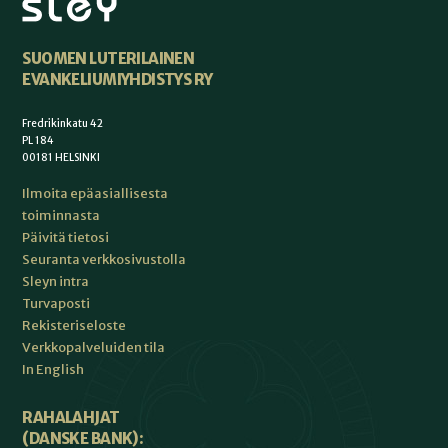
SUOMEN LUTERILAINEN
EVANKELIUMIYHDISTYS RY
Fredrikinkatu 42
PL 184
00181 HELSINKI
Ilmoita epäasiallisesta
toiminnasta
Päivitä tietosi
Seuranta verkkosivustolla
Sleyn intra
Turvaposti
Rekisteriseloste
Verkkopalveluiden tila
In English
RAHALAHJAT
(DANSKE BANK):