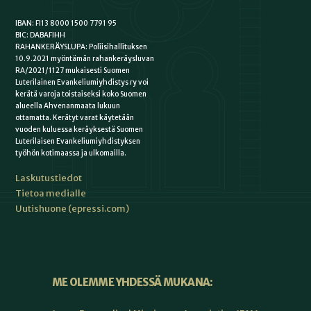
IBAN: FI13 8000 1500 7791 95
BIC: DABAFIHH
RAHANKERÄYSLUPA: Poliisihallituksen
10.9.2021 myöntämän rahankeräysluvan
RA/2021/1127 mukaisesti Suomen
Luterilainen Evankeliumiyhdistys ry voi
kerätä varoja toistaiseksi koko Suomen
alueella Ahvenanmaata lukuun
ottamatta. Kerätyt varat käytetään
vuoden kuluessa keräyksestä Suomen
Luterilaisen Evankeliumiyhdistyksen
työhön kotimaassa ja ulkomailla.
Laskutustiedot
Tietoa medialle
Uutishuone (epressi.com)
ME OLEMME YHDESSÄ MUKANA: