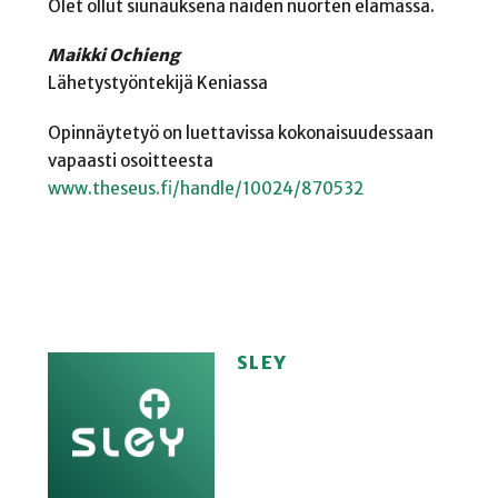
Olet ollut siunauksena näiden nuorten elämässä.
Maikki Ochieng
Lähetystyöntekijä Keniassa
Opinnäytetyö on luettavissa kokonaisuudessaan
vapaasti osoitteesta
www.theseus.fi/handle/10024/870532
SLEY