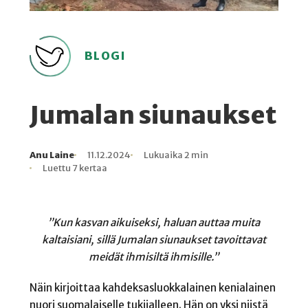
BLOGI
Jumalan siunaukset
Anu Laine
11.12.2024
Lukuaika 2 min
Kirjoittaja
Julkaistu
Lukuaika
Lukukertoja
Luettu 7 kertaa
”Kun kasvan aikuiseksi, haluan auttaa muita
kaltaisiani, sillä Jumalan siunaukset tavoittavat
meidät ihmisiltä ihmisille.”
Näin kirjoittaa kahdeksasluokkalainen kenialainen
nuori suomalaiselle tukijalleen. Hän on yksi niistä