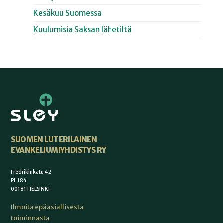
Kesäkuu Suomessa
Kuulumisia Saksan lähetiltä
SUOMEN LUTERILAINEN
EVANKELIUMIYHDISTYS RY
Fredrikinkatu 42
PL 184
00181 HELSINKI
Ilmoita epäasiallisesta
toiminnasta