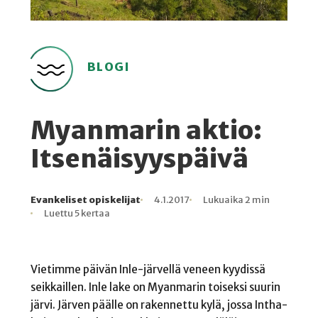
BLOGI
Myanmarin aktio:
Itsenäisyyspäivä
Evankeliset opiskelijat
4.1.2017
Lukuaika 2 min
Kirjoittaja
Julkaistu
Lukuaika
Lukukertoja
Luettu 5 kertaa
Vietimme päivän Inle-järvellä veneen kyydissä
seikkaillen. Inle lake on Myanmarin toiseksi suurin
järvi. Järven päälle on rakennettu kylä, jossa Intha-