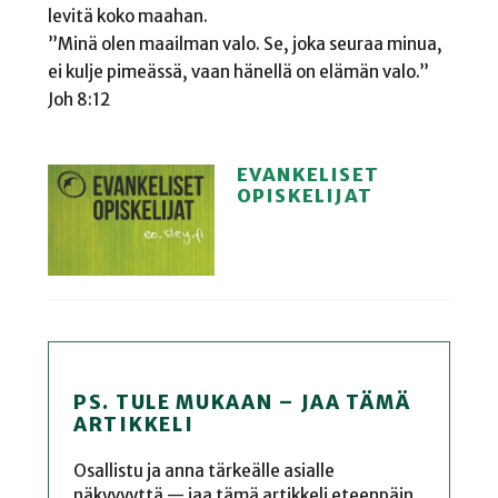
levitä koko maahan.
”Minä olen maailman valo. Se, joka seuraa minua,
ei kulje pimeässä, vaan hänellä on elämän valo.”
Joh 8:12
EVANKELISET
OPISKELIJAT
PS. TULE MUKAAN – JAA TÄMÄ
ARTIKKELI
Osallistu ja anna tärkeälle asialle
näkyvyyttä — jaa tämä artikkeli eteenpäin