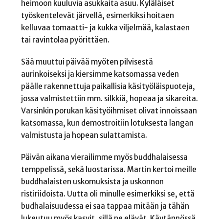
heimoon kuuluvia asukkaita asuu. Kyläläiset
työskentelevät järvellä, esimerkiksi hoitaen
kelluvaa tomaatti- ja kukka viljelmää, kalastaen
tai ravintolaa pyörittäen.
Sää muuttui päivää myöten pilvisestä
aurinkoiseksi ja kiersimme katsomassa veden
päälle rakennettuja paikallisia käsityöläispuoteja,
jossa valmistettiin mm. silkkiä, hopeaa ja sikareita.
Varsinkin porukan käsityöihmiset olivat innoissaan
katsomassa, kun demostroitiin lotuksesta langan
valmistusta ja hopean sulattamista.
Päivän aikana vierailimme myös buddhalaisessa
temppelissä, sekä luostarissa. Martin kertoi meille
buddhalaisten uskomuksista ja uskonnon
ristiriidoista. Uutta oli minulle esimerkiksi se, että
budhalaisuudessa ei saa tappaa mitään ja tähän
lukeutuu myös kasvit, sillä ne elävät. Käytännössä