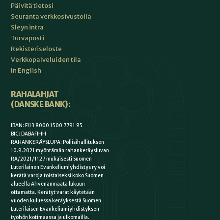
Päivitä tietosi
Seuranta verkkosivustolla
Sleyn intra
Turvaposti
Rekisteriseloste
Verkkopalveluiden tila
In English
RAHALAHJAT
(DANSKE BANK):
IBAN: FI13 8000 1500 7791 95
BIC: DABAFIHH
RAHANKERÄYSLUPA: Poliisihallituksen
10.9.2021 myöntämän rahankeräysluvan
RA/2021/1127 mukaisesti Suomen
Luterilainen Evankeliumiyhdistys ry voi
kerätä varoja toistaiseksi koko Suomen
alueella Ahvenanmaata lukuun
ottamatta. Kerätyt varat käytetään
vuoden kuluessa keräyksestä Suomen
Luterilaisen Evankeliumiyhdistyksen
työhön kotimaassa ja ulkomailla.