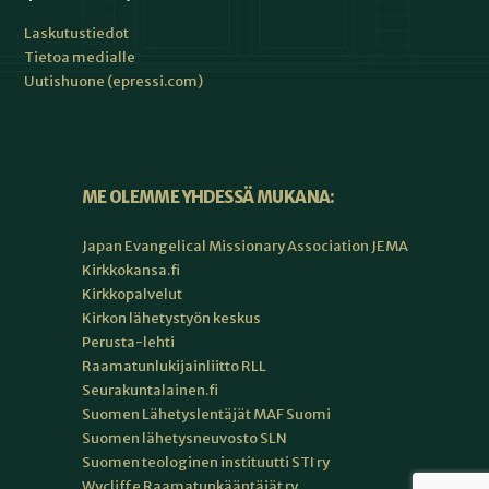
Laskutustiedot
Tietoa medialle
Uutishuone (epressi.com)
ME OLEMME YHDESSÄ MUKANA:
Japan Evangelical Missionary Association JEMA
Kirkkokansa.fi
Kirkkopalvelut
Kirkon lähetystyön keskus
Perusta-lehti
Raamatunlukijainliitto RLL
Seurakuntalainen.fi
Suomen Lähetyslentäjät MAF Suomi
Suomen lähetysneuvosto SLN
Suomen teologinen instituutti STI ry
Wycliffe Raamatunkääntäjät ry