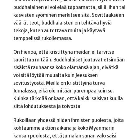
buddhalainen ei voi elää tappamatta, sillä lihan tai
kasvisten syöminen merkitsee sitä. Sovittaakseen
väärät teot, buddhalaisten on tehtävä hyviä
tekoja, kuten autettava muita ja käytävä
temppelissä rukoilemassa.
On hienoa, että kristittynä meidän ei tarvitse
suorittaa mitään. Buddhalaiset joutuvat etsimään
sisäistä rauhaansa koko elämänsä ajan, eivätkä
voi sitä löytää muualta kuin Jeesuksen
sovitustyöstä. Meillä on kristittyinä turva
Jumalassa, eikä ole mitään parempaa kuin se.
Kuinka tärkeää onkaan, että kaikki saisivat kuulla
siitä lohdutuksesta ja toivosta.
Rukoillaan yhdessä niiden ihmisten puolesta, joita
kohtaamme aktion aikana ja koko Myanmarin
kansan puolesta, että Jumalan sanan valo saisi