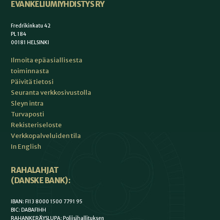
EVANKELIUMIYHDISTYS RY
Fredrikinkatu 42
PL 184
00181 HELSINKI
Ilmoita epäasiallisesta
toiminnasta
Päivitä tietosi
Seuranta verkkosivustolla
Sleyn intra
Turvaposti
Rekisteriseloste
Verkkopalveluiden tila
In English
RAHALAHJAT
(DANSKE BANK):
IBAN: FI13 8000 1500 7791 95
BIC: DABAFIHH
RAHANKERÄYSLUPA: Poliisihallituksen