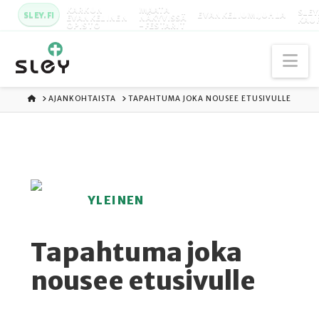
KARKUN
MAATA
SLEY
SLEY.FI
EVANKELIUMIJUHLA
EVANKELINEN
NÄKYVISSÄ
KAU
OPISTO
-FESTARIT
Na
ETUSIVU
AJANKOHTAISTA
TAPAHTUMA JOKA NOUSEE ETUSIVULLE
YLEINEN
Tapahtuma joka
nousee etusivulle