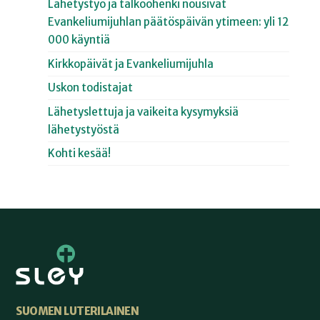
Lähetystyö ja talkoohenki nousivat
Evankeliumijuhlan päätöspäivän ytimeen: yli 12
000 käyntiä
Kirkkopäivät ja Evankeliumijuhla
Uskon todistajat
Lähetyslettuja ja vaikeita kysymyksiä
lähetystyöstä
Kohti kesää!
SUOMEN LUTERILAINEN