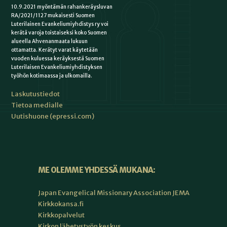
10.9.2021 myöntämän rahankeräysluvan
RA/2021/1127 mukaisesti Suomen
Luterilainen Evankeliumiyhdistys ry voi
kerätä varoja toistaiseksi koko Suomen
alueella Ahvenanmaata lukuun
ottamatta. Kerätyt varat käytetään
vuoden kuluessa keräyksestä Suomen
Luterilaisen Evankeliumiyhdistyksen
työhön kotimaassa ja ulkomailla.
Laskutustiedot
Tietoa medialle
Uutishuone (epressi.com)
ME OLEMME YHDESSÄ MUKANA:
Japan Evangelical Missionary Association JEMA
Kirkkokansa.fi
Kirkkopalvelut
Kirkon lähetystyön keskus