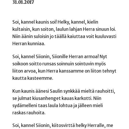
31.01.2017
Soi, kannel kaunis soi! Helky, kannel, kielin
kultaisin, kun soiton, laulun lahjan Herra sinuun loi.
Niin äänin suloisin jo täällä kaiuttaa voit kuuluvasti
Herran kunniaa.
Soi, kannel Siionin, Siionille Herran armoa! Nyt
soikoon soitto runsas soinnuin sointuvin myös
liiton arvoa, kun Herra kanssamme on liiton tehnyt
kautta kasteemme.
Kun kaunis äänesi Saulin synkkää mieltä rauhoitti,
se julmat kiusanhenget kauas karkotti. Niin
sydämelleni taas laula lohtua ja jälleen mieli
raskas rauhoita.
Soi, kannel Siionin, kiitosvirttä helky Herralle, me