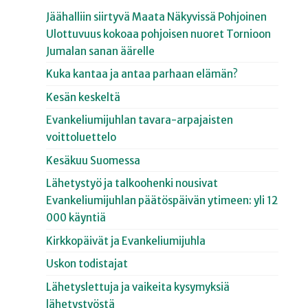
Jäähalliin siirtyvä Maata Näkyvissä Pohjoinen
Ulottuvuus kokoaa pohjoisen nuoret Tornioon
Jumalan sanan äärelle
Kuka kantaa ja antaa parhaan elämän?
Kesän keskeltä
Evankeliumijuhlan tavara-arpajaisten
voittoluettelo
Kesäkuu Suomessa
Lähetystyö ja talkoohenki nousivat
Evankeliumijuhlan päätöspäivän ytimeen: yli 12
000 käyntiä
Kirkkopäivät ja Evankeliumijuhla
Uskon todistajat
Lähetyslettuja ja vaikeita kysymyksiä
lähetystyöstä