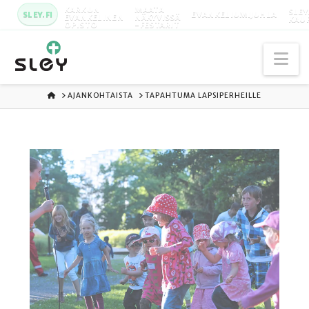
KARKUN
MAATA
SLEY
SLEY.FI
EVANKELIUMIJUHLA
EVANKELINEN
NÄKYVISSÄ
KAU
OPISTO
-FESTARIT
Na
ETUSIVU
AJANKOHTAISTA
TAPAHTUMA LAPSIPERHEILLE