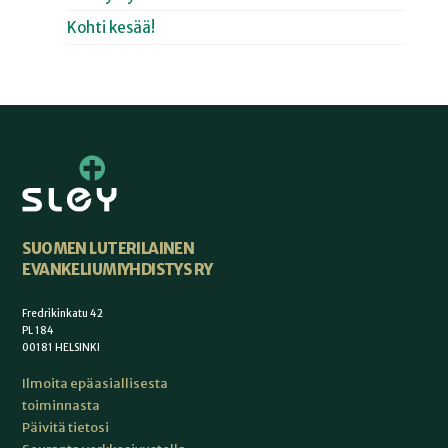
Kohti kesää!
SUOMEN LUTERILAINEN
EVANKELIUMIYHDISTYS RY
Fredrikinkatu 42
PL 184
00181 HELSINKI
Ilmoita epäasiallisesta
toiminnasta
Päivitä tietosi