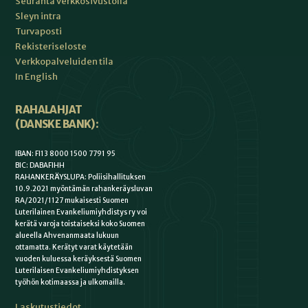
Seuranta verkkosivustolla
Sleyn intra
Turvaposti
Rekisteriseloste
Verkkopalveluiden tila
In English
RAHALAHJAT
(DANSKE BANK):
IBAN: FI13 8000 1500 7791 95
BIC: DABAFIHH
RAHANKERÄYSLUPA: Poliisihallituksen
10.9.2021 myöntämän rahankeräysluvan
RA/2021/1127 mukaisesti Suomen
Luterilainen Evankeliumiyhdistys ry voi
kerätä varoja toistaiseksi koko Suomen
alueella Ahvenanmaata lukuun
ottamatta. Kerätyt varat käytetään
vuoden kuluessa keräyksestä Suomen
Luterilaisen Evankeliumiyhdistyksen
työhön kotimaassa ja ulkomailla.
Laskutustiedot