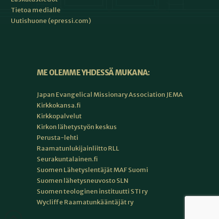
Tietoa medialle
Uutishuone (epressi.com)
ME OLEMME YHDESSÄ MUKANA:
Japan Evangelical Missionary Association JEMA
Kirkkokansa.fi
Kirkkopalvelut
Kirkon lähetystyön keskus
Perusta-lehti
Raamatunlukijainliitto RLL
Seurakuntalainen.fi
Suomen Lähetyslentäjät MAF Suomi
Suomen lähetysneuvosto SLN
Suomen teologinen instituutti STI ry
Wycliffe Raamatunkääntäjät ry