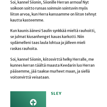
Soi, kannel Siionin, Siionille Herran armoa! Nyt
soikoon soitto runsas soinnuin sointuvin myös
liiton arvoa, kun Herra kanssamme on liiton tehnyt
kautta kasteemme.
Kun kaunis äänesi Saulin synkkää mieltä rauhoitti,
se julmat kiusanhenget kauas karkotti. Niin
sydämelleni taas laula lohtua ja jälleen mieli
raskas rauhoita.
Soi, kannel Siionin, kiitosvirttä helky Herralle, me
kunnes kerran täältä maasta Keedarin luo Herran
pääsemme, jää taakse murheet maan, ja siellä
voitonvirttä veisataan.
SLEY