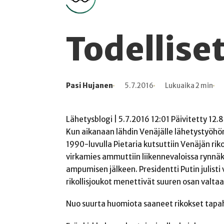
Todellise
Pasi Hujanen
5.7.2016
Lukuaika 2 min
Kirjoittaja
Julkaistu
Lukuaika
Lukukertoja
Lähetysblogi | 5.7.2016 12:01 Päivitetty 12.
Kun aikanaan lähdin Venäjälle lähetystyöhön,
1990-luvulla Pietaria kutsuttiin Venäjän ri
virkamies ammuttiin liikennevaloissa rynnäk
ampumisen jälkeen. Presidentti Putin julisti
rikollisjoukot menettivät suuren osan valta
Nuo suurta huomiota saaneet rikokset tapahtui