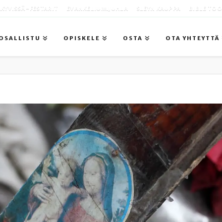
KYVISSÄ -FESTARIT
EVANKELIUMIJUHLA
SLEYN KAUPPA
BIBLE TO
OSALLISTU
OPISKELE
OSTA
OTA YHTEYTTÄ