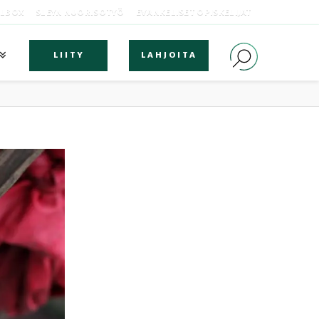
OLBOX
SLEYN NUORISOTYÖ
EVANKELISET OPISKELIJAT
LIITY
LAHJOITA