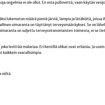
soja ongelmia ei ole ollut. En osta pullovettä, vaan käytän vesi
säksi lukematon määrä pieniä järviä, lampia ja lätäköitä, joissa 
allinen uimaranta on täyttänyt terveysmääräykset. Se on lähel
os uimaranta on suljettu terveysviranomaisten toimesta, ei se ti
joka levittää malariaa. Eri kentillä uhkat ovat erilaisia. Ja usein
 kaikkein vaarallisimpia.
 niiltä