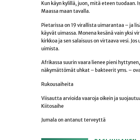
Kun käyn kylillä, juon, mitä eteen tuodaan. I
Maassa maan tavalla.
Pietarissa on 19 virallista uimarantaa – ja li
käyvät uimassa. Monena kesänä vain yksi vir
kirkkoa ja sen salaisuus on virtaava vesi. J
uimista.
Afrikassa suurin vaara lienee pieni hyttynen, 
näkymättömät uhkat – bakteerit yms. – ovat
Rukousaiheita
Viisautta arvioida vaaroja oikein ja suojautua
Kiitosaihe
Jumala on antanut terveyttä