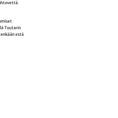
johtovettä.
ihmiset
lä Tuutarin
etenkään estä