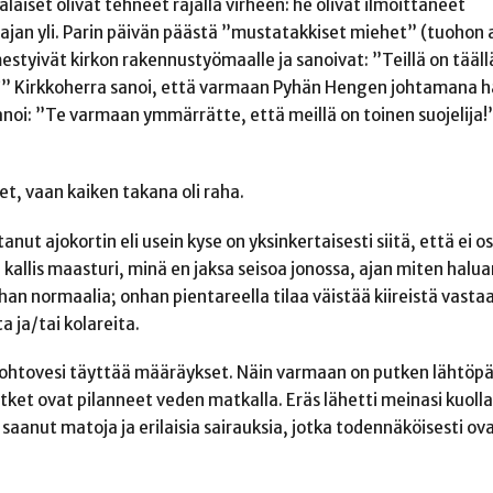
laiset olivat tehneet rajalla virheen: he olivat ilmoittaneet
ajan yli. Parin päivän päästä ”mustatakkiset miehet” (tuohon 
mestyivät kirkon rakennustyömaalle ja sanoivat: ”Teillä on tääll
?” Kirkkoherra sanoi, että varmaan Pyhän Hengen johtamana h
anoi: ”Te varmaan ymmärrätte, että meillä on toinen suojelija
et, vaan kaiken takana oli raha.
anut ajokortin eli usein kyse on yksinkertaisesti siitä, että ei o
kallis maasturi, minä en jaksa seisoa jonossa, ajan miten halua
n normaalia; onhan pientareella tilaa väistää kiireistä vastaa
 ja/tai kolareita.
sijohtovesi täyttää määräykset. Näin varmaan on putken lähtöp
tket ovat pilanneet veden matkalla. Eräs lähetti meinasi kuolla
saanut matoja ja erilaisia sairauksia, jotka todennäköisesti ova