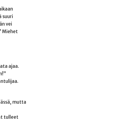
aikaan
ä suuri
än vei
!” Miehet
sata ajaa.
n!”
ntulijaa.
äässä, mutta
t tulleet