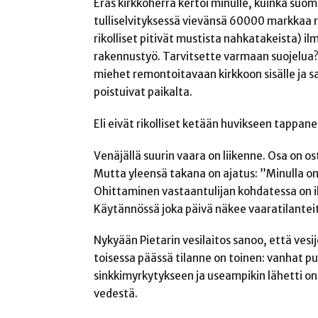
Eräs kirkkoherra kertoi minulle, kuinka suoma
tulliselvityksessä vievänsä 60000 markkaa r
rikolliset pitivät mustista nahkatakeista) il
rakennustyö. Tarvitsette varmaan suojelua
miehet remontoitavaan kirkkoon sisälle ja s
poistuivat paikalta.
Eli eivät rikolliset ketään huvikseen tappane
Venäjällä suurin vaara on liikenne. Osa on ost
Mutta yleensä takana on ajatus: ”Minulla on 
Ohittaminen vastaantulijan kohdatessa on iha
Käytännössä joka päivä näkee vaaratilanteita
Nykyään Pietarin vesilaitos sanoo, että ve
toisessa päässä tilanne on toinen: vanhat pu
sinkkimyrkytykseen ja useampikin lähetti on 
vedestä.