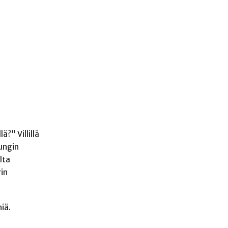
?” Villillä
pungin
lta
rin
iä.