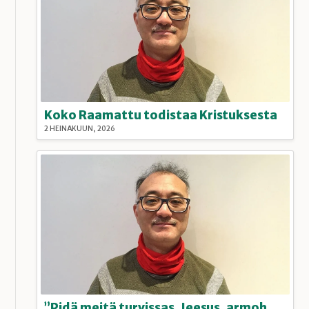
Koko Raamattu todistaa Kristuksesta
2 HEINÄKUUN, 2026
”Pidä meitä turvissas, Jeesus, armohelmassas.” (VK 492)