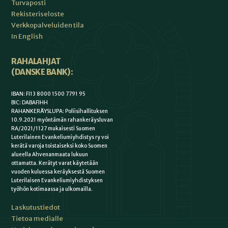
Turvaposti
Rekisteriseloste
Verkkopalveluiden tila
In English
RAHALAHJAT
(DANSKE BANK):
IBAN: FI13 8000 1500 7791 95
BIC: DABAFIHH
RAHANKERÄYSLUPA: Poliisihallituksen
10.9.2021 myöntämän rahankeräysluvan
RA/2021/1127 mukaisesti Suomen
Luterilainen Evankeliumiyhdistys ry voi
kerätä varoja toistaiseksi koko Suomen
alueella Ahvenanmaata lukuun
ottamatta. Kerätyt varat käytetään
vuoden kuluessa keräyksestä Suomen
Luterilaisen Evankeliumiyhdistyksen
työhön kotimaassa ja ulkomailla.
Laskutustiedot
Tietoa medialle