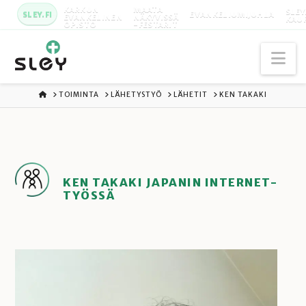
KARKUN
MAATA
SLEY
SLEY.FI
EVANKELIUMIJUHLA
EVANKELINEN
NÄKYVISSÄ
KAU
OPISTO
-FESTARIT
Na
ETUSIVU
TOIMINTA
LÄHETYSTYÖ
LÄHETIT
KEN TAKAKI
KEN TAKAKI JAPANIN INTERNET-
TYÖSSÄ