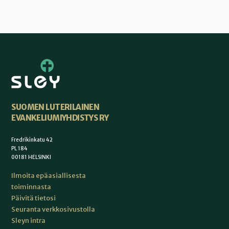
SUOMEN LUTERILAINEN
EVANKELIUMIYHDISTYS RY
Fredrikinkatu 42
PL 184
00181 HELSINKI
Ilmoita epäasiallisesta
toiminnasta
Päivitä tietosi
Seuranta verkkosivustolla
Sleyn intra