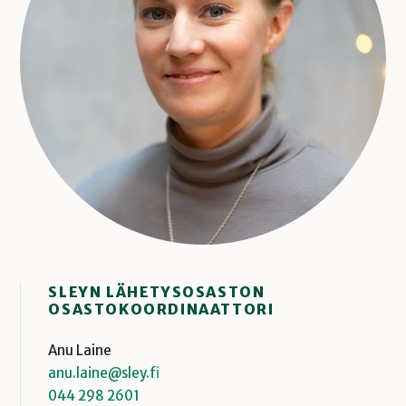
SLEYN LÄHETYSOSASTON
OSASTOKOORDINAATTORI
Anu Laine
anu.laine@sley.fi
044 298 2601