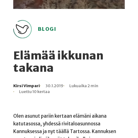
BLOGI
Elämää ikkunan
takana
Kirsi Vimpari
30.1.2019
Lukuaika 2 min
Kirjoittaja
Julkaistu
Lukuaika
Lukukertoja
Luettu 10 kertaa
Olen asunut pariin kertaan elämäni aikana
katutasossa, yhdessä rivitaloasunnossa
Kannuksessa ja nyt täällä Tartossa. Kannuksen