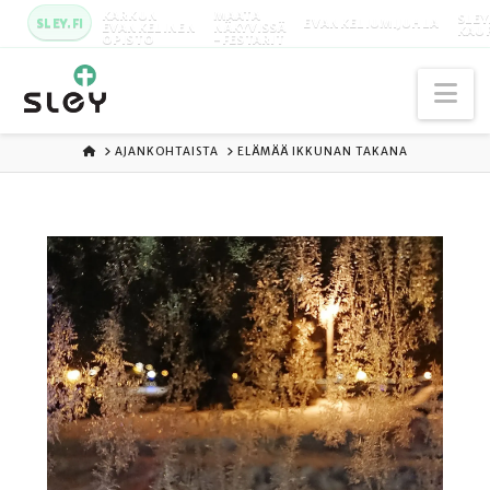
KARKUN
MAATA
SLEY
SLEY.FI
EVANKELIUMIJUHLA
EVANKELINEN
NÄKYVISSÄ
KAU
OPISTO
-FESTARIT
Na
ETUSIVU
AJANKOHTAISTA
ELÄMÄÄ IKKUNAN TAKANA