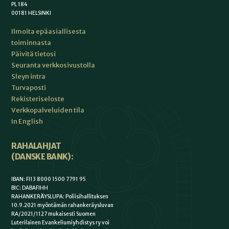
PL 184
00181 HELSINKI
Ilmoita epäasiallisesta
toiminnasta
Päivitä tietosi
Seuranta verkkosivustolla
Sleyn intra
Turvaposti
Rekisteriseloste
Verkkopalveluiden tila
In English
RAHALAHJAT
(DANSKE BANK):
IBAN: FI13 8000 1500 7791 95
BIC: DABAFIHH
RAHANKERÄYSLUPA: Poliisihallituksen
10.9.2021 myöntämän rahankeräysluvan
RA/2021/1127 mukaisesti Suomen
Luterilainen Evankeliumiyhdistys ry voi