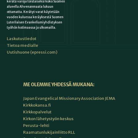
kerätä varoja toistaiseksi koko Suomen
alueella Ahvenanmaata lukuun
ottamatta. Kerätyt varat käytetään
vuoden kuluessa keräyksestä Suomen
Luterilaisen Evankeliumiyhdistyksen
työhön kotimaassa ja ulkomailla.
Laskutustiedot
Tietoa medialle
Uutishuone (epressi.com)
ME OLEMME YHDESSÄ MUKANA:
Japan Evangelical Missionary Association JEMA
Kirkkokansa.fi
Kirkkopalvelut
Kirkon lähetystyön keskus
Perusta-lehti
Raamatunlukijainliitto RLL