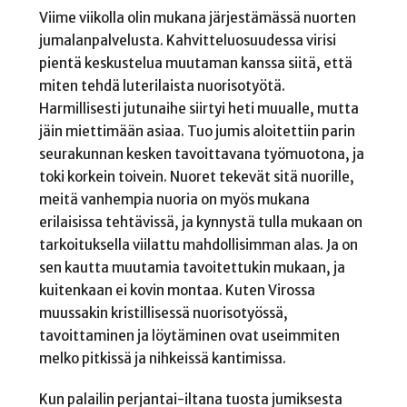
Viime viikolla olin mukana järjestämässä nuorten
jumalanpalvelusta. Kahvitteluosuudessa virisi
pientä keskustelua muutaman kanssa siitä, että
miten tehdä luterilaista nuorisotyötä.
Harmillisesti jutunaihe siirtyi heti muualle, mutta
jäin miettimään asiaa. Tuo jumis aloitettiin parin
seurakunnan kesken tavoittavana työmuotona, ja
toki korkein toivein. Nuoret tekevät sitä nuorille,
meitä vanhempia nuoria on myös mukana
erilaisissa tehtävissä, ja kynnystä tulla mukaan on
tarkoituksella viilattu mahdollisimman alas. Ja on
sen kautta muutamia tavoitettukin mukaan, ja
kuitenkaan ei kovin montaa. Kuten Virossa
muussakin kristillisessä nuorisotyössä,
tavoittaminen ja löytäminen ovat useimmiten
melko pitkissä ja nihkeissä kantimissa.
Kun palailin perjantai-iltana tuosta jumiksesta