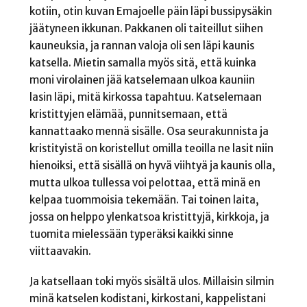
kotiin, otin kuvan Emajoelle päin läpi bussipysäkin
jäätyneen ikkunan. Pakkanen oli taiteillut siihen
kauneuksia, ja rannan valoja oli sen läpi kaunis
katsella. Mietin samalla myös sitä, että kuinka
moni virolainen jää katselemaan ulkoa kauniin
lasin läpi, mitä kirkossa tapahtuu. Katselemaan
kristittyjen elämää, punnitsemaan, että
kannattaako mennä sisälle. Osa seurakunnista ja
kristityistä on koristellut omilla teoilla ne lasit niin
hienoiksi, että sisällä on hyvä viihtyä ja kaunis olla,
mutta ulkoa tullessa voi pelottaa, että minä en
kelpaa tuommoisia tekemään. Tai toinen laita,
jossa on helppo ylenkatsoa kristittyjä, kirkkoja, ja
tuomita mielessään typeräksi kaikki sinne
viittaavakin.
Ja katsellaan toki myös sisältä ulos. Millaisin silmin
minä katselen kodistani, kirkostani, kappelistani