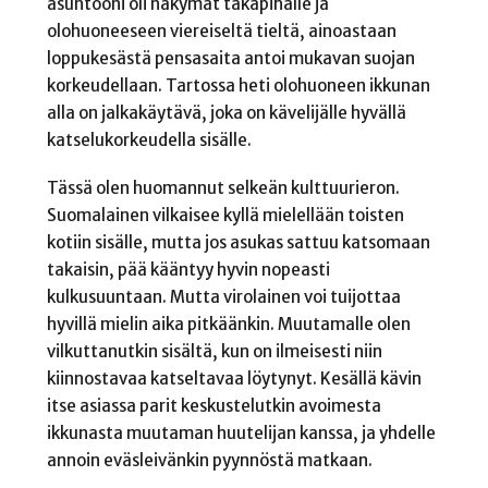
asuntooni oli näkymät takapihalle ja
olohuoneeseen viereiseltä tieltä, ainoastaan
loppukesästä pensasaita antoi mukavan suojan
korkeudellaan. Tartossa heti olohuoneen ikkunan
alla on jalkakäytävä, joka on kävelijälle hyvällä
katselukorkeudella sisälle.
Tässä olen huomannut selkeän kulttuurieron.
Suomalainen vilkaisee kyllä mielellään toisten
kotiin sisälle, mutta jos asukas sattuu katsomaan
takaisin, pää kääntyy hyvin nopeasti
kulkusuuntaan. Mutta virolainen voi tuijottaa
hyvillä mielin aika pitkäänkin. Muutamalle olen
vilkuttanutkin sisältä, kun on ilmeisesti niin
kiinnostavaa katseltavaa löytynyt. Kesällä kävin
itse asiassa parit keskustelutkin avoimesta
ikkunasta muutaman huutelijan kanssa, ja yhdelle
annoin eväsleivänkin pyynnöstä matkaan.