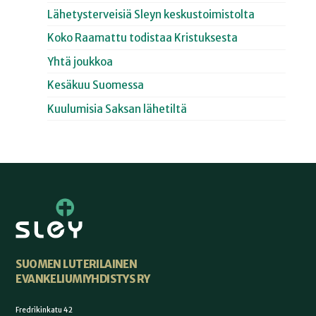
Lähetysterveisiä Sleyn keskustoimistolta
Koko Raamattu todistaa Kristuksesta
Yhtä joukkoa
Kesäkuu Suomessa
Kuulumisia Saksan lähetiltä
SUOMEN LUTERILAINEN
EVANKELIUMIYHDISTYS RY
Fredrikinkatu 42