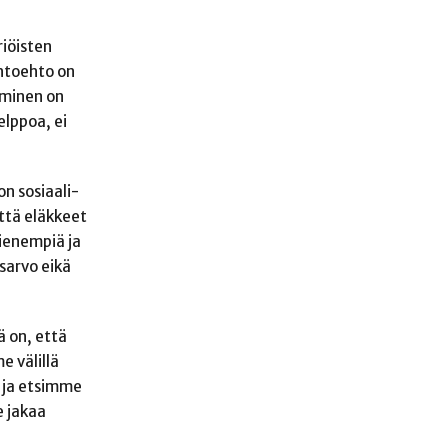
riöisten
ihtoehto on
eminen on
elppoa, ei
on sosiaali-
ttä eläkkeet
ienempiä ja
isarvo eikä
 on, että
e välillä
 ja etsimme
e jakaa