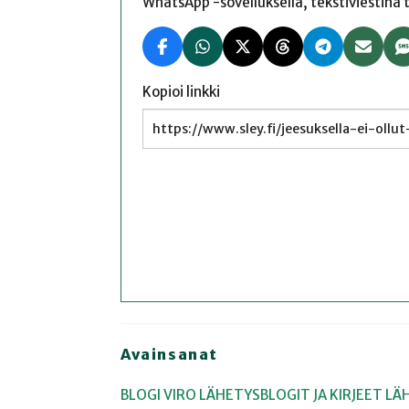
WhatsApp -sovelluksella, tekstiviestinä tai
Kopioi linkki
Avainsanat
BLOGI
VIRO
LÄHETYSBLOGIT JA KIRJEET
LÄ