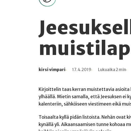
Jeesuksell
muistila
kirsi vimpari
17.4.2019
Lukuaika 2 min
Kirjoittaja
Julkaistu
Lukuaika
Lukukertoja
Kirjoittelin taas kerran muistettavia asioita l
ylhäällä. Mietin samalla, että Jeesuksen ei ky
kalenteriin, sähköiseen viestimeen eikä mu
Toisaalta kyllä pidän listoista. Nehän ovat ki
kynällä yli. Aikaansaamisen tunne kohoaa muka