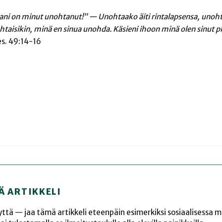
lani on minut unohtanut!” — Unohtaako äiti rintalapsensa, unoht
isikin, minä en sinua unohda. Käsieni ihoon minä olen sinut pii
es. 49:14-16
Ä ARTIKKELI
yyttä — jaa tämä artikkeli eteenpäin esimerkiksi sosiaalisessa 