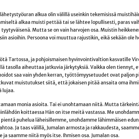
hetystyöuran alkua olin välillä useinkin tekemisissä muistihäi
miseltä alkaa muisti pettää tai se lähtee lopullisesti, paras va
a tyytyväisenä. Mutta se on vain harvojen osa. Muistin heikken
siin asioihin. Persoona voi muuttua rajustikin, eikä sekään ole h
ötä Tartossa, ja pohjoismaisen hyvinvointivaltion kasvatille Vir
tasolla aiheuttaa jatkuvia järkytyksiä. Vaikka olen tiennyt, e
oidot saa vain yhden kerran, työttömyysetuudet ovat paljon p
 jatkuvat muistutukset siitä, että jokaisen pitää ansaita oma ihm
ä lujaa.
maan monia asioita. Tai ei unohtamaan niitä. Mutta tärkeintä
iinlähdön koittaessa Hän on itse meitä vastassa. Me unohdamm
 pientä puhelua läheisillemme, unohdamme lähimmäisen edun
toa. Ja taas välillä, Jumalan armosta ja rakkaudesta, saamm
 ja saamme niitä myös itse. Ihmisen osa. Jumalan osa.