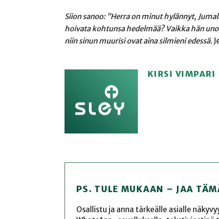
Siion sanoo: ”Herra on minut hylännyt, Juma
hoivata kohtunsa hedelmää? Vaikka hän unohta
niin sinun muurisi ovat aina silmieni edessä.
J
KIRSI VIMPARI
PS. TULE MUKAAN – JAA TÄM
Osallistu ja anna tärkeälle asialle näkyv