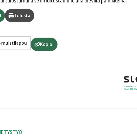
 tulostamalla se ilmoitustaululle alla olevilla painikkeilla.
Tulosta
Kopioi
HETYSTYÖ