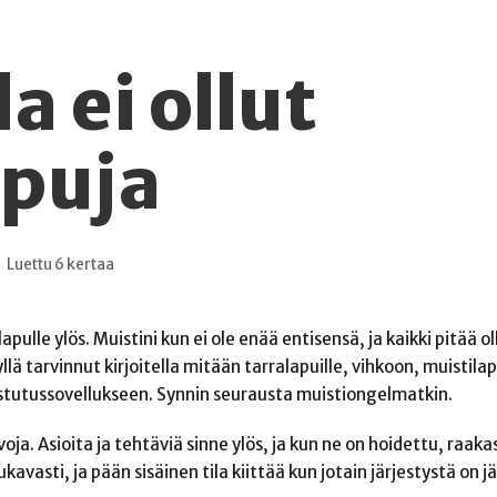
a ei ollut
ppuja
Luettu 6 kertaa
apulle ylös. Muistini kun ei ole enää entisensä, ja kaikki pitää ol
llä tarvinnut kirjoitella mitään tarralapuille, vihkoon, muistilap
istutussovellukseen. Synnin seurausta muistiongelmatkin.
voja. Asioita ja tehtäviä sinne ylös, ja kun ne on hoidettu, raakas
vasti, ja pään sisäinen tila kiittää kun jotain järjestystä on j