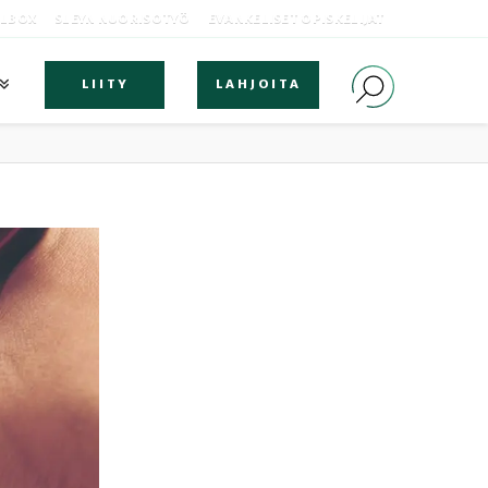
OLBOX
SLEYN NUORISOTYÖ
EVANKELISET OPISKELIJAT
LIITY
LAHJOITA