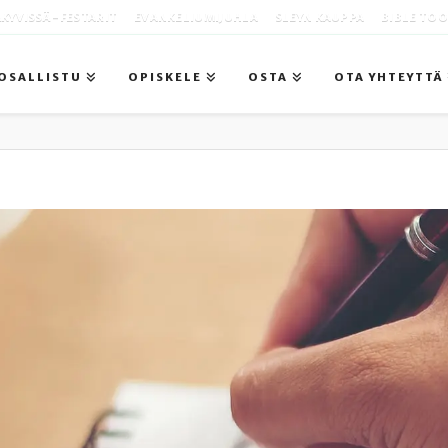
KYVISSÄ -FESTARIT
EVANKELIUMIJUHLA
SLEYN KAUPPA
BIBLE TO
OSALLISTU
OPISKELE
OSTA
OTA YHTEYTTÄ