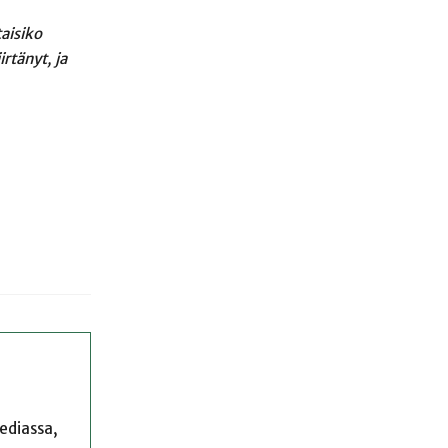
aisiko
rtänyt, ja
mediassa,