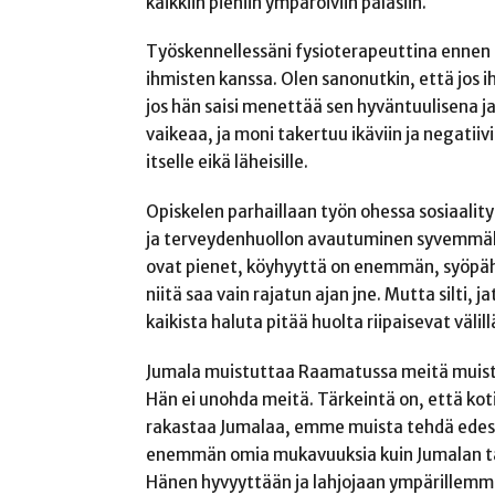
kaikkiin pieniin ympäröiviin palasiin.
Työskennellessäni fysioterapeuttina ennen lä
ihmisten kanssa. Olen sanonutkin, että jos ih
jos hän saisi menettää sen hyväntuulisena j
vaikeaa, ja moni takertuu ikäviin ja negatiivi
itselle eikä läheisille.
Opiskelen parhaillaan työn ohessa sosiaality
ja terveydenhuollon avautuminen syvemmällä 
ovat pienet, köyhyyttä on enemmän, syöpäh
niitä saa vain rajatun ajan jne. Mutta silti,
kaikista haluta pitää huolta riipaisevat välill
Jumala muistuttaa Raamatussa meitä muista
Hän ei unohda meitä. Tärkeintä on, että kot
rakastaa Jumalaa, emme muista tehdä edes
enemmän omia mukavuuksia kuin Jumalan tah
Hänen hyvyyttään ja lahjojaan ympärillemme