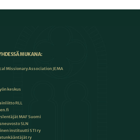
YHDESSÄ MUKANA:
cal Missionary Association JEMA
työn keskus
inliitto RLL
en.fi
slentäjät MAF Suomi
sneuvosto SLN
en instituutti STI ry
tunkääntäjät ry