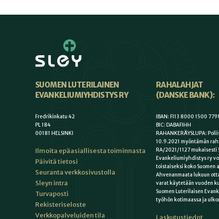
SUOMEN LUTERILAINEN
RAHALAHJAT
EVANKELIUMIYHDISTYS RY
(DANSKE BANK):
Fredrikinkatu 42
IBAN: FI13 8000 1500 779
PL 184
BIC: DABAFIHH
00181 HELSINKI
RAHANKERÄYSLUPA: Poliis
10.9.2021 myöntämän rah
Ilmoita epäasiallisesta toiminnasta
RA/2021/1127 mukaisesti 
Evankeliumiyhdistys ry vo
Päivitä tietosi
toistaiseksi koko Suomen a
Seuranta verkkosivustolla
Ahvenanmaata lukuun otta
Sleyn intra
varat käytetään vuoden k
Suomen Luterilaisen Evan
Turvaposti
työhön kotimaassa ja ulko
Rekisteriseloste
Verkkopalveluiden tila
Laskutustiedot