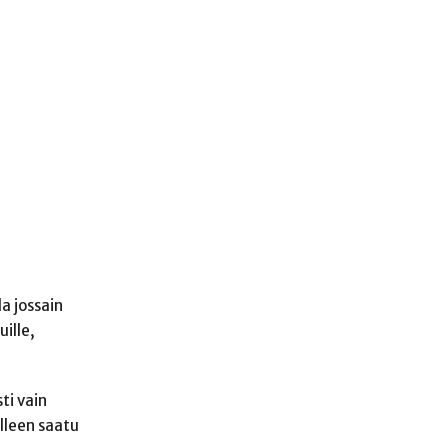
la jossain
uille,
ti vain
älleen saatu