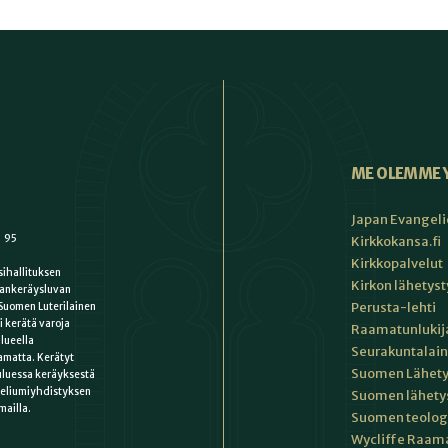
ME OLEMME 
Japan Evangeli
1 95
Kirkkokansa.fi
Kirkkopalvelut
ihallituksen
Kirkon lähetys
ankeräysluvan
Perusta-lehti
Suomen Luterilainen
i kerätä varoja
Raamatunlukija
lueella
Seurakuntalain
matta. Kerätyt
Suomen Lähety
uluessa keräyksestä
keliumiyhdistyksen
Suomen lähety
mailla.
Suomen teologin
Wycliffe Raama