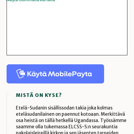
MISTÄ ON KYSE?
Etelä-Sudanin sisällissodan takia joka kolmas
eteläsudanilainen on paennut kotoaan. Merkittävä
osa heistä on tällä hetkellä Ugandassa. Työssämme
saamme olla tukemassa ELCSS-S:n seurakuntia
pakolaisleireillä kirkon ja sen jäsenten tarpeiden