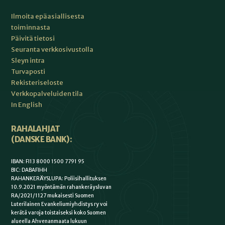
Ilmoita epäasiallisesta
toiminnasta
Päivitä tietosi
Seuranta verkkosivustolla
Sleyn intra
Turvaposti
Rekisteriseloste
Verkkopalveluiden tila
In English
RAHALAHJAT
(DANSKE BANK):
IBAN: FI13 8000 1500 7791 95
BIC: DABAFIHH
RAHANKERÄYSLUPA: Poliisihallituksen
10.9.2021 myöntämän rahankeräysluvan
RA/2021/1127 mukaisesti Suomen
Luterilainen Evankeliumiyhdistys ry voi
kerätä varoja toistaiseksi koko Suomen
alueella Ahvenanmaata lukuun