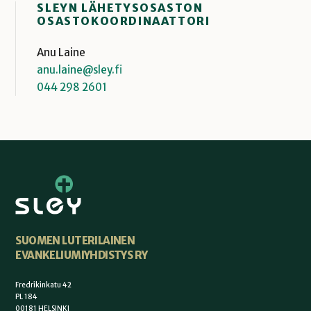
SLEYN LÄHETYSOSASTON
OSASTOKOORDINAATTORI
Anu Laine
anu.laine@sley.fi
044 298 2601
SUOMEN LUTERILAINEN
EVANKELIUMIYHDISTYS RY
Fredrikinkatu 42
PL 184
00181 HELSINKI