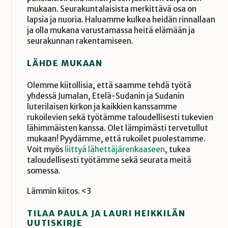
mukaan. Seurakuntalaisista merkittävä osa on
lapsia ja nuoria. Haluamme kulkea heidän rinnallaan
ja olla mukana varustamassa heitä elämään ja
seurakunnan rakentamiseen.
LÄHDE MUKAAN
Olemme kiitollisia, että saamme tehdä työtä
yhdessä Jumalan, Etelä-Sudanin ja Sudanin
luterilaisen kirkon ja kaikkien kanssamme
rukoilevien sekä työtämme taloudellisesti tukevien
lähimmäisten kanssa. Olet lämpimästi tervetullut
mukaan! Pyydämme, että rukoilet puolestamme.
Voit myös
liittyä lähettäjärenkaaseen
, tukea
taloudellisesti työtämme sekä seurata meitä
somessa.
Lämmin kiitos. <3
TILAA PAULA JA LAURI HEIKKILÄN
UUTISKIRJE