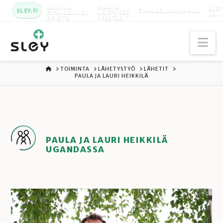
KARKUN
MAATA
SLEY
SLEY.FI
EVANKELIUMIJUHLA
EVANKELINEN
NÄKYVISSÄ
KAU
OPISTO
-FESTARIT
Na
ETUSIVU
TOIMINTA
LÄHETYSTYÖ
LÄHETIT
PAULA JA LAURI HEIKKILÄ
PAULA JA LAURI HEIKKILÄ
UGANDASSA