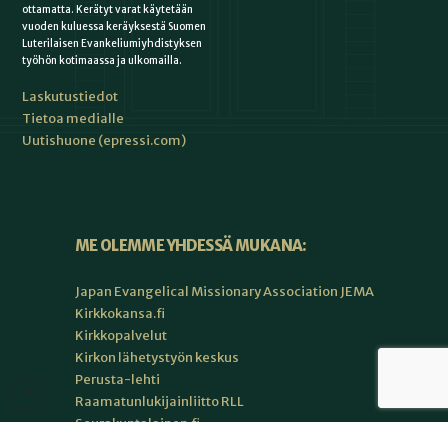
ottamatta. Kerätyt varat käytetään
vuoden kuluessa keräyksestä Suomen
Luterilaisen Evankeliumiyhdistyksen
työhön kotimaassa ja ulkomailla.
Laskutustiedot
Tietoa medialle
Uutishuone (epressi.com)
ME OLEMME YHDESSÄ MUKANA:
Japan Evangelical Missionary Association JEMA
Kirkkokansa.fi
Kirkkopalvelut
Kirkon lähetystyön keskus
Perusta-lehti
Raamatunlukijainliitto RLL
Seurakuntalainen.fi
Suomen Lähetyslentäjät MAF Suomi