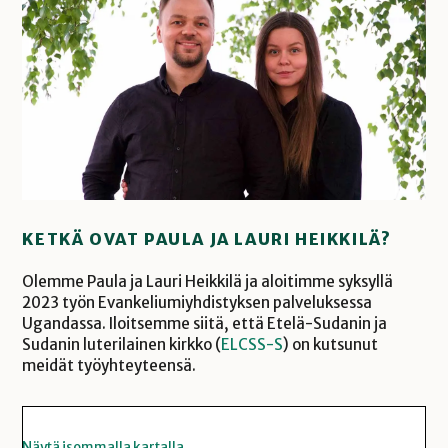
KETKÄ OVAT PAULA JA LAURI HEIKKILÄ?
Olemme Paula ja Lauri Heikkilä ja aloitimme syksyllä
2023 työn Evankeliumiyhdistyksen palveluksessa
Ugandassa. Iloitsemme siitä, että Etelä-Sudanin ja
Sudanin luterilainen kirkko (
ELCSS-S
) on kutsunut
meidät työyhteyteensä.
Näytä isommalla kartalla