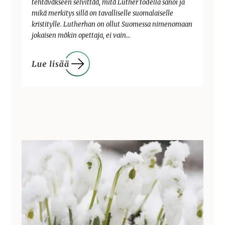
tehtäväkseen selvittää, mitä Luther todella sanoi ja
mikä merkitys sillä on tavalliselle suomalaiselle
kristitylle. Lutherhan on ollut Suomessa nimenomaan
jokaisen mökin opettaja, ei vain…