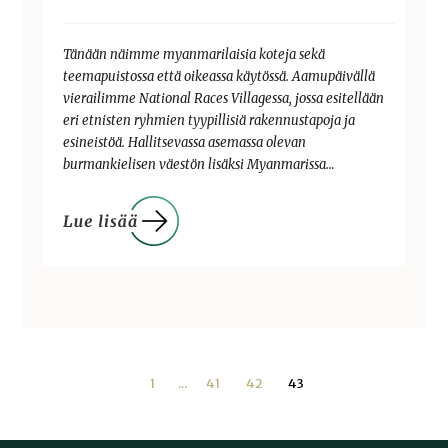
Tänään näimme myanmarilaisia koteja sekä
teemapuistossa että oikeassa käytössä. Aamupäivällä
vierailimme National Races Villagessa, jossa esitellään
eri etnisten ryhmien tyypillisiä rakennustapoja ja
esineistöä. Hallitsevassa asemassa olevan
burmankielisen väestön lisäksi Myanmarissa…
1
...
41
42
43