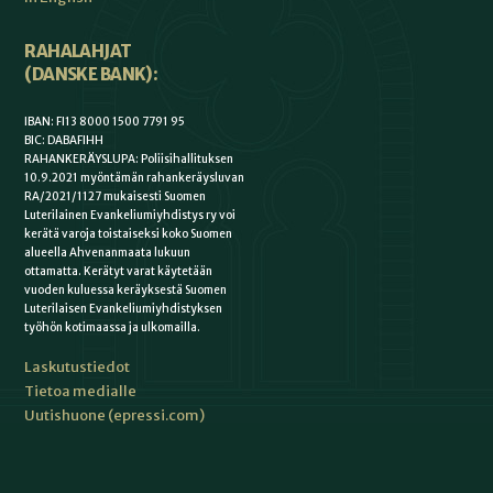
RAHALAHJAT
(DANSKE BANK):
IBAN: FI13 8000 1500 7791 95
BIC: DABAFIHH
RAHANKERÄYSLUPA: Poliisihallituksen
10.9.2021 myöntämän rahankeräysluvan
RA/2021/1127 mukaisesti Suomen
Luterilainen Evankeliumiyhdistys ry voi
kerätä varoja toistaiseksi koko Suomen
alueella Ahvenanmaata lukuun
ottamatta. Kerätyt varat käytetään
vuoden kuluessa keräyksestä Suomen
Luterilaisen Evankeliumiyhdistyksen
työhön kotimaassa ja ulkomailla.
Laskutustiedot
Tietoa medialle
Uutishuone (epressi.com)