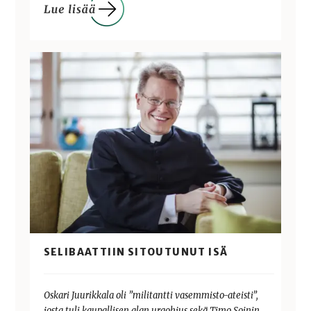
SELIBAATTIIN SITOUTUNUT ISÄ
Oskari Juurikkala oli ”militantti vasemmisto-ateisti”,
josta tuli kaupallisen alan uraohjus sekä Timo Soinin