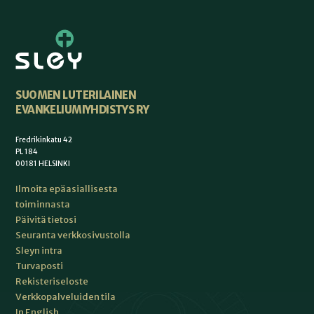
SUOMEN LUTERILAINEN
EVANKELIUMIYHDISTYS RY
Fredrikinkatu 42
PL 184
00181 HELSINKI
Ilmoita epäasiallisesta
toiminnasta
Päivitä tietosi
Seuranta verkkosivustolla
Sleyn intra
Turvaposti
Rekisteriseloste
Verkkopalveluiden tila
In English