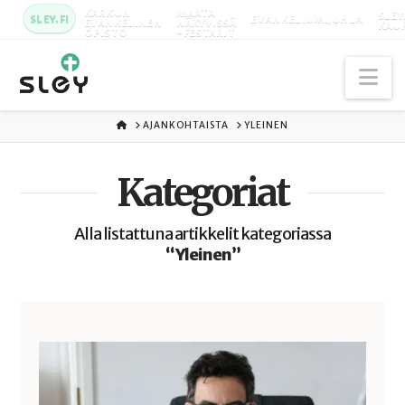
KARKUN
MAATA
SLEY
SLEY.FI
EVANKELIUMIJUHLA
EVANKELINEN
NÄKYVISSÄ
KAU
OPISTO
-FESTARIT
Na
ETUSIVU
AJANKOHTAISTA
YLEINEN
Kategoriat
Alla listattuna artikkelit kategoriassa
“Yleinen”