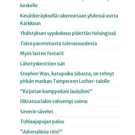
keskelle
Kevätkeräyksellä rakennetaan yhdessä uutta
Karkkuun
Yhdistyksen syyskokous pidettiin Helsingissä
Toivo paremmasta tulevaisuudesta
Myös lasten festarit
Lähetyskenttien isät
Stephen Wan, katupoika Jubasta, on tehnyt
pitkän matkan Tampereen Luther-talolle
”Kirjoitan kamppailuni lauluihini”
Diktatuuriakin vahvempi voima
Severin sävelet
Tuhlaajapojan paluu
”Adrenaliinia riitti”