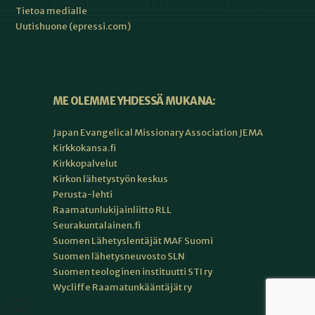
Tietoa medialle
Uutishuone (epressi.com)
ME OLEMME YHDESSÄ MUKANA:
Japan Evangelical Missionary Association JEMA
Kirkkokansa.fi
Kirkkopalvelut
Kirkon lähetystyön keskus
Perusta-lehti
Raamatunlukijainliitto RLL
Seurakuntalainen.fi
Suomen Lähetyslentäjät MAF Suomi
Suomen lähetysneuvosto SLN
Suomen teologinen instituutti STI ry
Wycliffe Raamatunkääntäjät ry