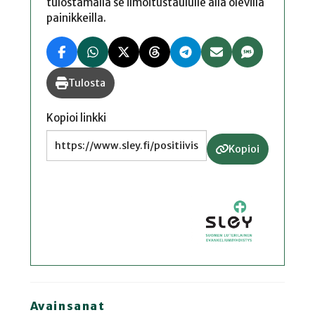
tulostamalla se ilmoitustaululle alla olevilla
painikkeilla.
Tulosta
Kopioi linkki
Kopioi
Avainsanat