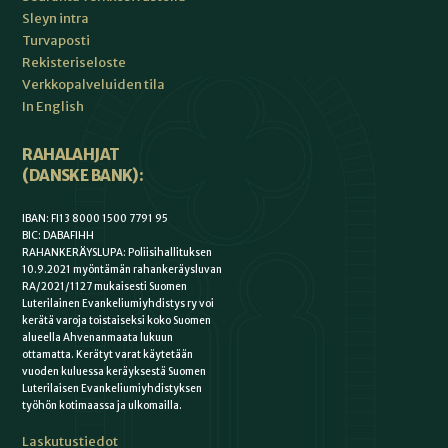
Sleyn intra
Turvaposti
Rekisteriseloste
Verkkopalveluiden tila
In English
RAHALAHJAT
(DANSKE BANK):
IBAN: FI13 8000 1500 7791 95
BIC: DABAFIHH
RAHANKERÄYSLUPA: Poliisihallituksen
10.9.2021 myöntämän rahankeräysluvan
RA/2021/1127 mukaisesti Suomen
Luterilainen Evankeliumiyhdistys ry voi
kerätä varoja toistaiseksi koko Suomen
alueella Ahvenanmaata lukuun
ottamatta. Kerätyt varat käytetään
vuoden kuluessa keräyksestä Suomen
Luterilaisen Evankeliumiyhdistyksen
työhön kotimaassa ja ulkomailla.
Laskutustiedot