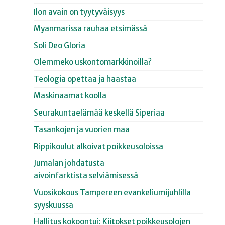
Ilon avain on tyytyväisyys
Myanmarissa rauhaa etsimässä
Soli Deo Gloria
Olemmeko uskontomarkkinoilla?
Teologia opettaa ja haastaa
Maskinaamat koolla
Seurakuntaelämää keskellä Siperiaa
Tasankojen ja vuorien maa
Rippikoulut alkoivat poikkeusoloissa
Jumalan johdatusta
aivoinfarktista selviämisessä
Vuosikokous Tampereen evankeliumijuhlilla
syyskuussa
Hallitus kokoontui: Kiitokset poikkeusolojen