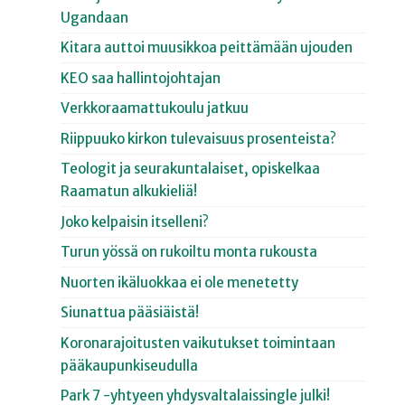
Ugandaan
Kitara auttoi muusikkoa peittämään ujouden
KEO saa hallintojohtajan
Verkkoraamattukoulu jatkuu
Riippuuko kirkon tulevaisuus prosenteista?
Teologit ja seurakuntalaiset, opiskelkaa
Raamatun alkukieliä!
Joko kelpaisin itselleni?
Turun yössä on rukoiltu monta rukousta
Nuorten ikäluokkaa ei ole menetetty
Siunattua pääsiäistä!
Koronarajoitusten vaikutukset toimintaan
pääkaupunkiseudulla
Park 7 -yhtyeen yhdysvaltalaissingle julki!