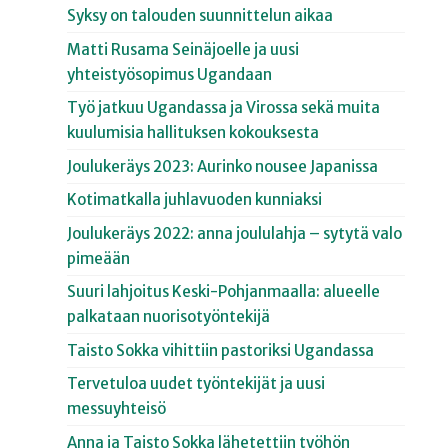
Syksy on talouden suunnittelun aikaa
Matti Rusama Seinäjoelle ja uusi
yhteistyösopimus Ugandaan
Työ jatkuu Ugandassa ja Virossa sekä muita
kuulumisia hallituksen kokouksesta
Joulukeräys 2023: Aurinko nousee Japanissa
Kotimatkalla juhlavuoden kunniaksi
Joulukeräys 2022: anna joululahja – sytytä valo
pimeään
Suuri lahjoitus Keski-Pohjanmaalla: alueelle
palkataan nuorisotyöntekijä
Taisto Sokka vihittiin pastoriksi Ugandassa
Tervetuloa uudet työntekijät ja uusi
messuyhteisö
Anna ja Taisto Sokka lähetettiin työhön