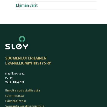
Elämän värit
SUOMEN LUTERILAINEN
EVANKELIUMIYHDISTYS RY
Fredrikinkatu 42
PL 184
00181 HELSINKI
Ilmoita epäasiallisesta
toiminnasta
Päivitä tietosi
Seuranta verkkosivustolla