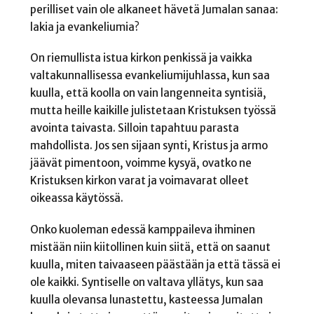
perilliset vain ole alkaneet hävetä Jumalan sanaa:
lakia ja evankeliumia?
On riemullista istua kirkon penkissä ja vaikka
valtakunnallisessa evankeliumijuhlassa, kun saa
kuulla, että koolla on vain langenneita syntisiä,
mutta heille kaikille julistetaan Kristuksen työssä
avointa taivasta. Silloin tapahtuu parasta
mahdollista. Jos sen sijaan synti, Kristus ja armo
jäävät pimentoon, voimme kysyä, ovatko ne
Kristuksen kirkon varat ja voimavarat olleet
oikeassa käytössä.
Onko kuoleman edessä kamppaileva ihminen
mistään niin kiitollinen kuin siitä, että on saanut
kuulla, miten taivaaseen päästään ja että tässä ei
ole kaikki. Syntiselle on valtava yllätys, kun saa
kuulla olevansa lunastettu, kasteessa Jumalan