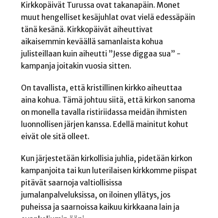
Kirkkopäivät Turussa ovat takanapäin. Monet
muut hengelliset kesäjuhlat ovat vielä edessäpäin
tänä kesänä. Kirkkopäivät aiheuttivat
aikaisemmin keväällä samanlaista kohua
julisteillaan kuin aiheutti ”Jesse diggaa sua” -
kampanja joitakin vuosia sitten.
On tavallista, että kristillinen kirkko aiheuttaa
aina kohua. Tämä johtuu siitä, että kirkon sanoma
on monella tavalla ristiriidassa meidän ihmisten
luonnollisen järjen kanssa. Edellä mainitut kohut
eivät ole sitä olleet.
Kun järjestetään kirkollisia juhlia, pidetään kirkon
kampanjoita tai kun luterilaisen kirkkomme piispat
pitävät saarnoja valtiollisissa
jumalanpalveluksissa, on iloinen yllätys, jos
puheissa ja saarnoissa kaikuu kirkkaana lain ja