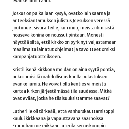
evankeliumin ääni.
Joskus on paikallaan kysyä, ovatko lain saarna ja
anteeksiantamuksen julistus Jeesuksen veressä
joutuneet sivuraiteille, kun muu, meistä ihmisistä
nouseva kohina on noussut pintaan. Monesti
näyttää siltä, että kirkko on pyrkinyt valjastamaan
maailmalta lainatut ohjelmat ja tavoitteet omiksi
kampanjatuotteikseen.
Kristillisenä kirkkona meidän on aina syytä pohtia,
onko ihmisillä mahdollisuus kuulla pelastuksen
evankeliumia. He voivat olla kenties viimeistä
kertaa kirkon järjestämässä tilaisuudessa. Mitkä
ovat eväät, jotka he tilaisuuksistamme saavat?
Lutherille oli tärkeää, että vanhurskauttamisoppi
kuului kirkkaana ja vapauttavana saarnoissa.
Emmehän me raikkaan luterilaisen uskonopin